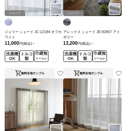
シェード
シェード
ジェリー シェード JC-12184 オフホ
アレックス シェード JE-92857 アイ
ワイト
ボリー
11,000
13,200
円(税込)～
円(税込)～
巾継無
巾継無
洗濯機
トルコ
洗濯機
トルコ
OK
製
OK
製
シームレ
シームレ
ス
ス
無料生地サンプル
無料生地サンプル