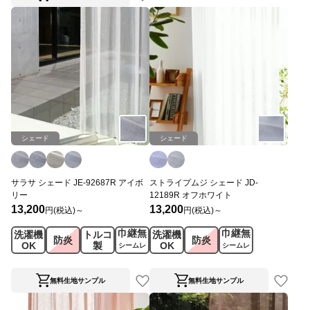
シェード
シェード
サラサ シェード JE-92687R アイボ
ストライプムジ シェード JD-
リー
12189R オフホワイト
13,200
13,200
円(税込)～
円(税込)～
巾継無
巾継無
洗濯機
トルコ
洗濯機
防炎
防炎
OK
製
OK
シームレ
シームレ
ス
ス
無料生地サンプル
無料生地サンプル