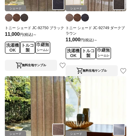
シェード
シェード
トニー シェード JC-92750 ブラック
トニー シェード JC-92749 ダークブ
ラウン
11,000
円(税込)～
11,000
円(税込)～
巾継無
洗濯機
トルコ
OK
製
巾継無
シームレ
洗濯機
トルコ
ス
OK
製
シームレ
ス
無料生地サンプル
無料生地サンプル
シェード
シェード