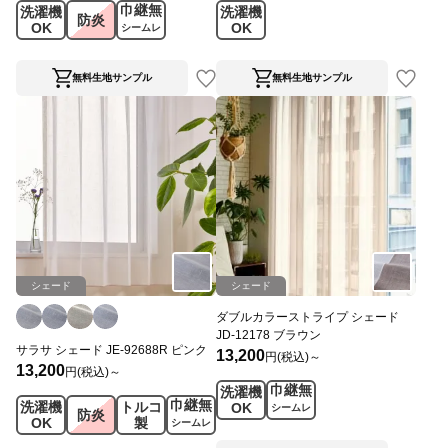
巾継無
洗濯機
洗濯機
防炎
OK
OK
シームレ
ス
無料生地サンプル
無料生地サンプル
シェード
シェード
ダブルカラーストライプ シェード
JD-12178 ブラウン
サラサ シェード JE-92688R ピンク
13,200
円(税込)～
13,200
円(税込)～
巾継無
洗濯機
巾継無
洗濯機
トルコ
OK
シームレ
防炎
OK
製
シームレ
ス
ス