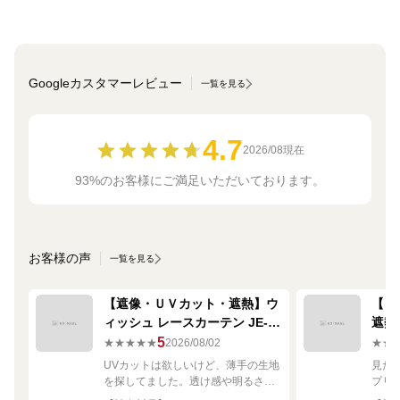
Googleカスタマーレビュー
一覧を見る
4.7
2026/08現在
93%のお客様にご満足いただいております。
お客様の声
一覧を見る
【遮像・ＵＶカット・遮熱】ウ
【ミ
ィッシュ レースカーテン JE-
遮熱
67249R シルバー
ーテン
5
★★★★★
2026/08/02
★★
UVカットは欲しいけど、薄手の生地
見た
を探してました。透け感や明るさも
プリ
ちょうど良く思った通りで満足で
れい