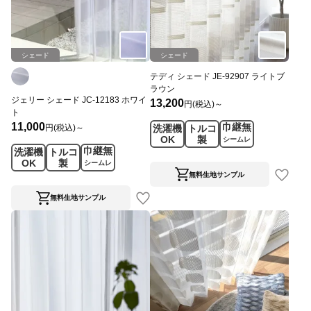
シェード
シェード
テディ シェード JE-92907 ライトブ
ラウン
ジェリー シェード JC-12183 ホワイ
13,200
円(税込)～
ト
11,000
巾継無
円(税込)～
洗濯機
トルコ
OK
製
シームレ
巾継無
洗濯機
トルコ
ス
OK
製
シームレ
ス
無料生地サンプル
無料生地サンプル