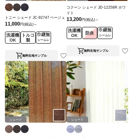
コクーン シェード JD-12258R ホワ
イト
トニー シェード JC-92747 ベージュ
13,200
円(税込)～
11,000
円(税込)～
巾継無
洗濯機
防炎
巾継無
洗濯機
トルコ
OK
シームレ
OK
製
シームレ
ス
ス
無料生地サンプル
無料生地サンプル
シェード
シェード