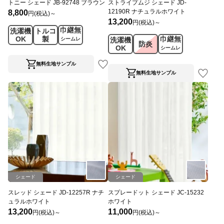
トニー シェード JB-92748 ブラウン
ストライプムジ シェード JD-
12190R ナチュラルホワイト
8,800
円(税込)～
13,200
円(税込)～
巾継無
洗濯機
トルコ
OK
製
巾継無
シームレ
洗濯機
防炎
ス
OK
シームレ
ス
無料生地サンプル
無料生地サンプル
シェード
シェード
スレッド シェード JD-12257R ナチ
スプレードット シェード JC-15232
ュラルホワイト
ホワイト
13,200
11,000
円(税込)～
円(税込)～