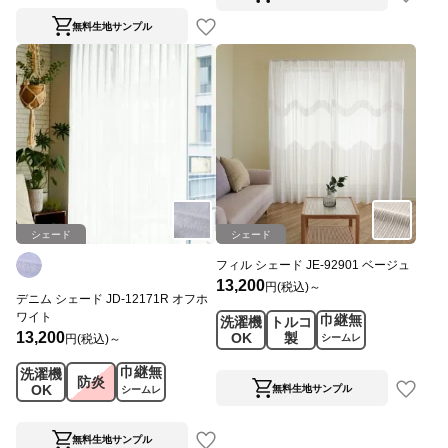
無料生地サンプル
シェード
シェード
フィル シェード JE-92901 ベージュ
13,200
円(税込)～
デニム シェード JD-12171R オフホ
ワイト
巾継無
洗濯機
トルコ
13,200
OK
製
円(税込)～
シームレ
ス
巾継無
洗濯機
防炎
OK
無料生地サンプル
シームレ
ス
無料生地サンプル