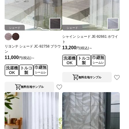
シェード
シェード
シャイン シェード JE-92661 ホワイ
ト
リヨンテ シェード JC-92758 ブラウ
13,200
円(税込)～
ン
11,000
巾継無
円(税込)～
洗濯機
トルコ
OK
製
シームレ
巾継無
洗濯機
トルコ
ス
OK
製
シームレ
ス
無料生地サンプル
無料生地サンプル