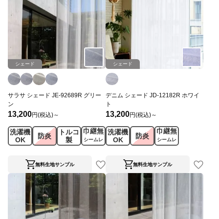
シェード
シェード
サラサ シェード JE-92689R グリー
デニム シェード JD-12182R ホワイ
ン
ト
13,200
13,200
円(税込)～
円(税込)～
巾継無
巾継無
洗濯機
トルコ
洗濯機
防炎
防炎
OK
製
OK
シームレ
シームレ
ス
ス
無料生地サンプル
無料生地サンプル