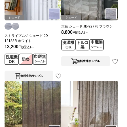
シェード
シェード
大葉 シェード JB-92778 ブラウン
8,800
円(税込)～
ストライプムジ シェード JD-
12188R ホワイト
巾継無
洗濯機
トルコ
13,200
OK
製
円(税込)～
シームレ
ス
巾継無
洗濯機
防炎
OK
無料生地サンプル
シームレ
ス
無料生地サンプル