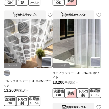
防炎
OK
製
OK
シームレ
ス
無料生地サンプル
無料生地サンプル
シェード
シェード
ユティラ シェード JE-92623R ホワ
イト
アレックス シェード JE-92858 ブラ
13,200
円(税込)～
ック
13,200
巾継無
円(税込)～
洗濯機
トルコ
防炎
OK
製
シームレ
巾継無
洗濯機
トルコ
ス
OK
製
シームレ
ス
無料生地サンプル