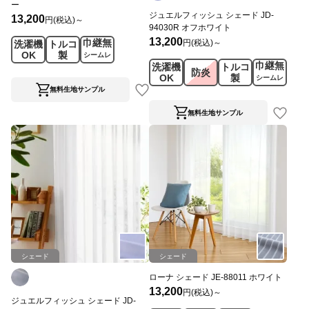
ー
ジュエルフィッシュ シェード JD-
13,200
円(税込)～
94030R オフホワイト
13,200
巾継無
円(税込)～
洗濯機
トルコ
OK
製
シームレ
巾継無
洗濯機
トルコ
ス
防炎
OK
製
シームレ
ス
無料生地サンプル
無料生地サンプル
シェード
シェード
ローナ シェード JE-88011 ホワイト
13,200
円(税込)～
ジュエルフィッシュ シェード JD-