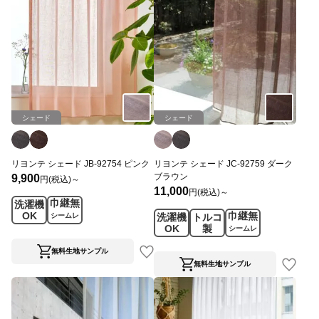
シェード
シェード
リヨンテ シェード JB-92754 ピンク
リヨンテ シェード JC-92759 ダーク
ブラウン
9,900
円(税込)～
11,000
円(税込)～
巾継無
洗濯機
OK
巾継無
シームレ
洗濯機
トルコ
ス
OK
製
シームレ
ス
無料生地サンプル
無料生地サンプル