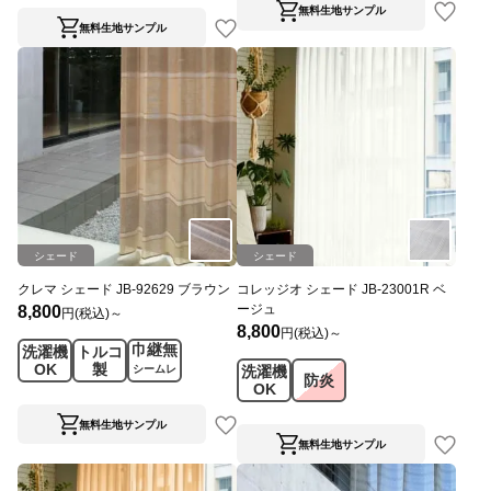
無料生地サンプル
無料生地サンプル
シェード
シェード
クレマ シェード JB-92629 ブラウン
コレッジオ シェード JB-23001R ベ
ージュ
8,800
円(税込)～
8,800
円(税込)～
巾継無
洗濯機
トルコ
OK
製
シームレ
洗濯機
防炎
ス
OK
無料生地サンプル
無料生地サンプル