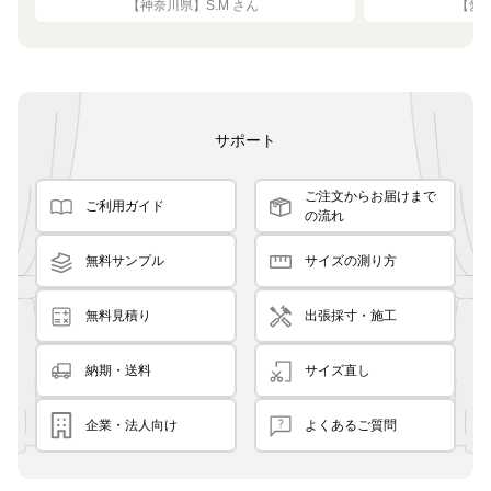
【神奈川県】S.M さん
【愛知
す。
サポート
ご注文からお届けまで
ご利用ガイド
の流れ
無料サンプル
サイズの測り方
無料見積り
出張採寸・施工
納期・送料
サイズ直し
企業・法人向け
よくあるご質問