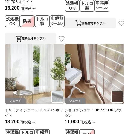
12170R ホワイト
巾継無
洗濯機
トルコ
13,200
OK
製
円(税込)～
シームレ
ス
巾継無
洗濯機
トルコ
防炎
OK
製
無料生地サンプル
シームレ
ス
無料生地サンプル
シェード
シェード
トリニティ シェード JE-92875 ホワ
ショコラ シェード JB-66009R ブラ
イト
ウン
13,200
11,000
円(税込)～
円(税込)～
巾継無
洗濯機
トルコ
洗濯機