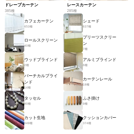
ドレープカーテン
レースカーテン
385種
285種
カフェカーテン
シェード
653種
637種
プリーツスクリー
ロールスクリーン
ン
40種
7種
ウッドブラインド
アルミブラインド
2種
6種
バーチカルブライ
カーテンレール
ンド
18種
14種
タッセル
ふさ掛け
90種
9種
カット生地
クッションカバー
649種
374種