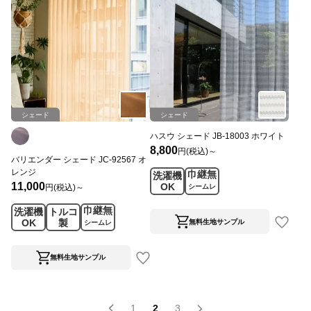
シェード
シェード
ハスウ シェード JB-18003 ホワイト
8,800
円(税込)～
バリエンダー シェード JC-92567 オ
レンジ
巾継無
洗濯機
11,000
OK
円(税込)～
シームレ
ス
巾継無
洗濯機
トルコ
OK
製
無料生地サンプル
シームレ
ス
無料生地サンプル
1
2
3