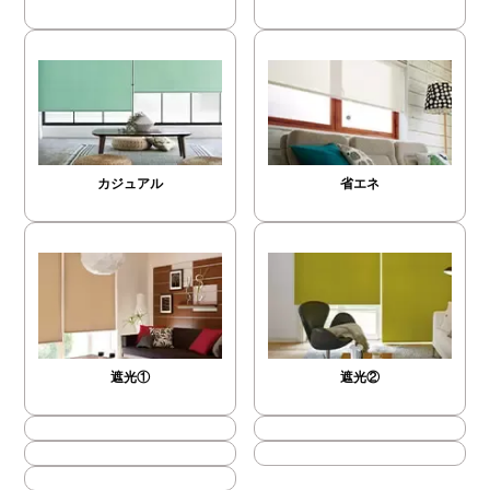
カジュアル
省エネ
遮光①
遮光②