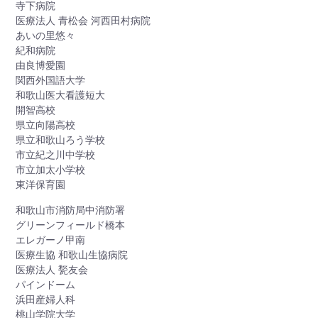
寺下病院
医療法人 青松会 河西田村病院
あいの里悠々
紀和病院
由良博愛園
関西外国語大学
和歌山医大看護短大
開智高校
県立向陽高校
県立和歌山ろう学校
市立紀之川中学校
市立加太小学校
東洋保育園
和歌山市消防局中消防署
グリーンフィールド橋本
エレガーノ甲南
医療生協 和歌山生協病院
医療法人 甃友会
パインドーム
浜田産婦人科
桃山学院大学