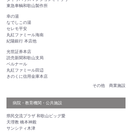
東急車輌和歌山製作所
幸の湯
なでしこの湯
セレモ平安
丸紅ファミール海南
紀陽銀行 本店他
光世証券本店
読売新聞和歌山支局
ベルナール
丸紅ファミール田辺
きのくに信用金庫本店
その他 商業施設
病院・教育機関・公共施設
県民交流プラザ 和歌山ビッグ愛
天理教 橋本神殿
サンシティ木津