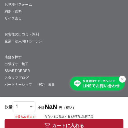
お見積りフォーム
納期・送料
サイズ直し
お客様の口コミ・評判
企業・法人向けカーテン
店舗を探す
出張採寸・施工
SMART ORDER
スタッフブログ
パートナーシップ （FC) 募集
NaN
数量
小計
円
（税込）
会社概要
採用情報
特定商取引法について
プライバシーポリシー
サイトマップ
ただいまご注文すると
8/17
に出荷予定
※最大20窓まで
© JUST CURTAIN
カートに入れる