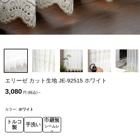
エリーゼ カット生地 JE-92515 ホワイト
3,080
円 (税込)～
カラー:
ホワイト
巾継無
トルコ
手洗い
シームレ
製
ス