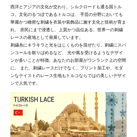
西洋とアジアの文化が交わり、シルクロードも通る国トル
コ。文化のるつぼであるトルコは、 手芸の分野においても
華麗かつ緻密な刺繍を衣装や装飾品に施す文化と技術が育ま
れ、 庶民にまで浸透し、上質かつ品位ある、世界一の刺繍
レースの産地として発展しています。
刺繍糸にキラキラと光をはじくものを混ぜたり、刺繍にスパ
ンコールを散りばめるなど、 光や風を受けるようなデザイ
ンが多いことが特徴。あなたのお部屋がワンランク上の空間
に。 また、刺繍レースだけでなく、プリント加工や、モダ
ンなテイストのレース生地もトルコならではの美しいデザイ
ンで人気です。