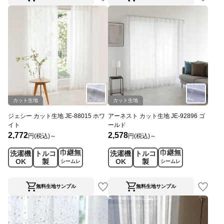
カット生地
カット生地
ジェシー カット生地 JE-88015 ホワ
アーネスト カット生地 JE-92896 ゴ
イト
ールド
2,772
2,578
円(税込)～
円(税込)～
巾継無
巾継無
洗濯機
トルコ
洗濯機
トルコ
OK
製
OK
製
シームレ
シームレ
ス
ス
無料生地サンプル
無料生地サンプル