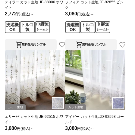
テイラー カット生地 JE-88006 ホワ
ソフィア カット生地 JE-92855 ピン
イト
ク
2,772
3,080
円(税込)～
円(税込)～
巾継無
巾継無
洗濯機
トルコ
洗濯機
トルコ
OK
製
OK
製
シームレ
シームレ
ス
ス
無料生地サンプル
無料生地サンプル
カット生地
カット生地
エリーゼ カット生地 JE-92515 ホワ
アイビー カット生地 JD-92598 ゴー
イト
ルド
3,080
3,080
円(税込)～
円(税込)～