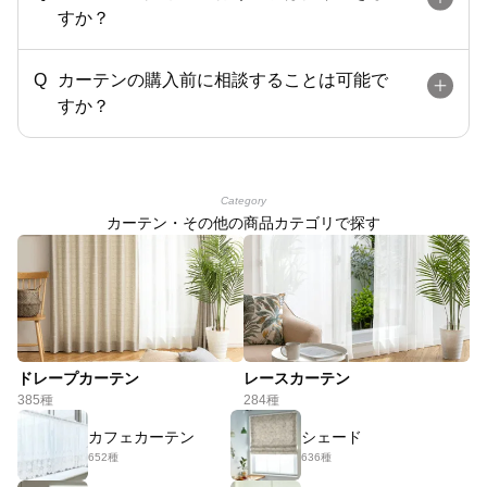
すか？
カーテンの購入前に相談することは可能で
すか？
Category
カーテン・その他の商品カテゴリで探す
ドレープカーテン
レースカーテン
385種
284種
カフェカーテン
シェード
652種
636種