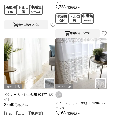
ワイト
2,728
巾継無
円(税込)～
洗濯機
トルコ
OK
製
シームレ
巾継無
洗濯機
トルコ
ス
OK
製
シームレ
ス
無料生地サンプル
無料生地サンプル
カット生地
カット生地
ピクシー カット生地 JE-92877 ホワ
イト
アイーシャ カット生地 JB-92840 ベ
2,640
円(税込)～
ージュ
3,168
巾継無
円(税込)～
トルコ