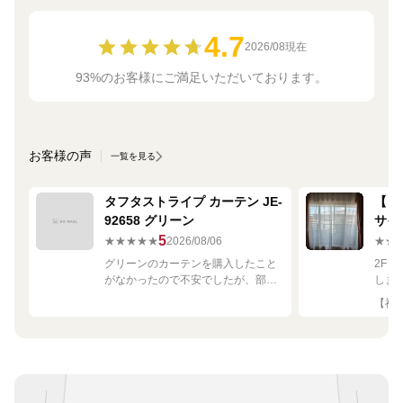
4.7
2026/08現在
93%のお客様にご満足いただいております。
お客様の声
一覧を見る
タフタストライプ カーテン JE-
【ミ
92658 グリーン
サイ
680
5
★★★★★
2026/08/06
★★
グリーンのカーテンを購入したこと
2F
がなかったので不安でしたが、部屋
しま
の白や茶色に馴染む素敵な色でし
して
【神奈
た！
です
良く