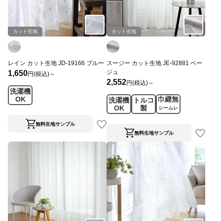
カット生地
カット生地
レイン カット生地 JD-19166 ブルー
スージー カット生地 JE-92881 ベー
ジュ
1,650
円(税込)～
2,552
円(税込)～
洗濯機
OK
巾継無
洗濯機
トルコ
OK
製
シームレ
ス
無料生地サンプル
無料生地サンプル