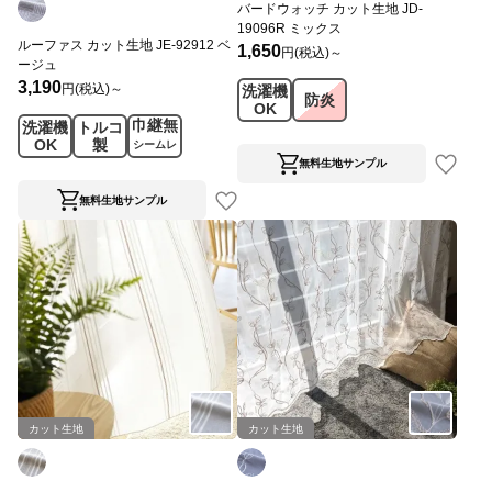
バードウォッチ カット生地 JD-
19096R ミックス
ルーファス カット生地 JE-92912 ベ
1,650
円(税込)～
ージュ
3,190
円(税込)～
洗濯機
防炎
OK
巾継無
洗濯機
トルコ
OK
製
シームレ
ス
無料生地サンプル
無料生地サンプル
カット生地
カット生地