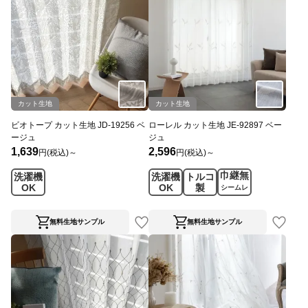
カット生地
カット生地
ビオトープ カット生地 JD-19256 ベ
ローレル カット生地 JE-92897 ベー
ージュ
ジュ
1,639
2,596
円(税込)～
円(税込)～
巾継無
洗濯機
洗濯機
トルコ
OK
OK
製
シームレ
ス
無料生地サンプル
無料生地サンプル