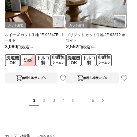
カット生地
カット生地
ルイーズ カット生地 JE-92847R ゴ
ブリジット カット生地 JE-92872 ホ
ールド
ワイト
3,080
2,552
円(税込)～
円(税込)～
巾継無
巾継無
洗濯機
トルコ
洗濯機
トルコ
防炎
OK
製
OK
製
シームレ
シームレ
ス
ス
無料生地サンプル
無料生地サンプル
...
1
2
3
4
5
6
カーテン特集
一覧を見る