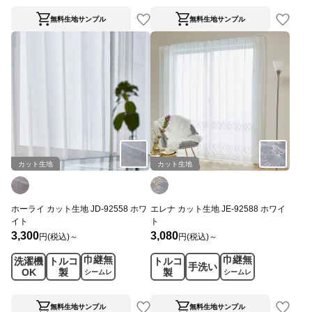
無料生地サンプル
無料生地サンプル
カット生地
カット生地
ホーライ カット生地 JD-92558 ホワ
エレナ カット生地 JE-92588 ホワイ
イト
ト
3,300
3,080
円(税込)～
円(税込)～
巾継無
巾継無
洗濯機
トルコ
トルコ
手洗い
OK
製
製
シームレ
シームレ
ス
ス
無料生地サンプル
無料生地サンプル