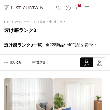
0
ジャストカーテンTOP
カット生地
透け感ランク3
透け感ランク3
透け感ランク3一覧
全228商品中40商品を表示中
絞り込み
並び替え
生地
吊り