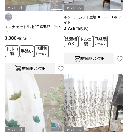
カット生地
カット生地
ルシール カット生地 JE-88018 ホワ
イト
エレナ カット生地 JE-92587 ゴール
2,728
円(税込)～
ド
3,080
巾継無
円(税込)～
洗濯機
トルコ
OK
製
シームレ
巾継無
トルコ
ス
手洗い
製
シームレ
ス
無料生地サンプル
無料生地サンプル
カット生地
カット生地