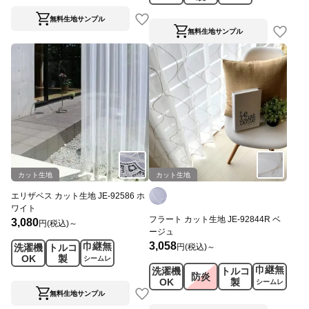
ス
無料生地サンプル
無料生地サンプル
カット生地
カット生地
エリザベス カット生地 JE-92586 ホ
ワイト
フラート カット生地 JE-92844R ベ
3,080
円(税込)～
ージュ
3,058
巾継無
円(税込)～
洗濯機
トルコ
OK
製
シームレ
巾継無
洗濯機
トルコ
ス
防炎
OK
製
シームレ
ス
無料生地サンプル