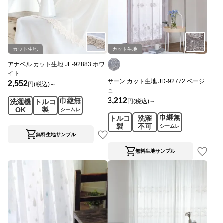
カット生地
カット生地
アナベル カット生地 JE-92883 ホワ
イト
サーン カット生地 JD-92772 ベージ
2,552
円(税込)～
ュ
3,212
巾継無
円(税込)～
洗濯機
トルコ
OK
製
シームレ
巾継無
トルコ
洗濯
ス
製
不可
シームレ
ス
無料生地サンプル
無料生地サンプル