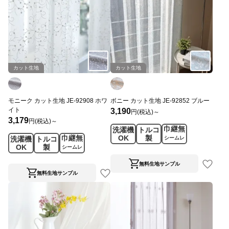
カット生地
カット生地
モニーク カット生地 JE-92908 ホワ
ボニー カット生地 JE-92852 ブルー
イト
3,190
円(税込)～
3,179
円(税込)～
巾継無
洗濯機
トルコ
巾継無
OK
製
洗濯機
トルコ
シームレ
OK
製
ス
シームレ
ス
無料生地サンプル
無料生地サンプル