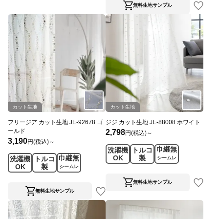
無料生地サンプル
カット生地
カット生地
フリージア カット生地 JE-92678 ゴ
ジジ カット生地 JE-88008 ホワイト
ールド
2,798
円(税込)～
3,190
円(税込)～
巾継無
洗濯機
トルコ
巾継無
OK
製
洗濯機
トルコ
シームレ
OK
製
ス
シームレ
ス
無料生地サンプル
無料生地サンプル