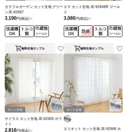
カラフルガーデン カット生地 グリー
エマ カット生地 JE-92848R ゴール
ンJE-92867
ド
3,190
3,080
円(税込)～
円(税込)～
巾継無
巾継無
洗濯機
トルコ
洗濯機
トルコ
防炎
OK
製
OK
製
シームレ
シームレ
ス
ス
無料生地サンプル
無料生地サンプル
カット生地
カット生地
サイラス カット生地 JE-92900 ホワ
イト
エリオット カット生地 JE-92886 ホ
2,816
円(税込)～