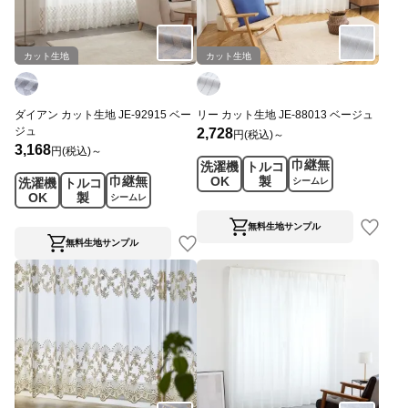
カット生地
カット生地
ダイアン カット生地 JE-92915 ベー
リー カット生地 JE-88013 ベージュ
ジュ
2,728
円(税込)～
3,168
円(税込)～
巾継無
洗濯機
トルコ
巾継無
OK
製
洗濯機
トルコ
シームレ
OK
製
ス
シームレ
ス
無料生地サンプル
無料生地サンプル