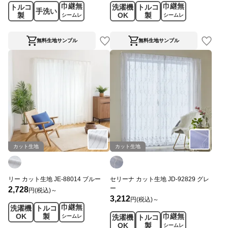
巾継無
巾継無
トルコ
洗濯機
トルコ
手洗い
製
OK
製
シームレ
シームレ
ス
ス
無料生地サンプル
無料生地サンプル
カット生地
カット生地
リー カット生地 JE-88014 ブルー
セリーナ カット生地 JD-92829 グレ
ー
2,728
円(税込)～
3,212
円(税込)～
巾継無
洗濯機
トルコ
OK
製
巾継無
シームレ
洗濯機
トルコ
ス
OK
製
シームレ