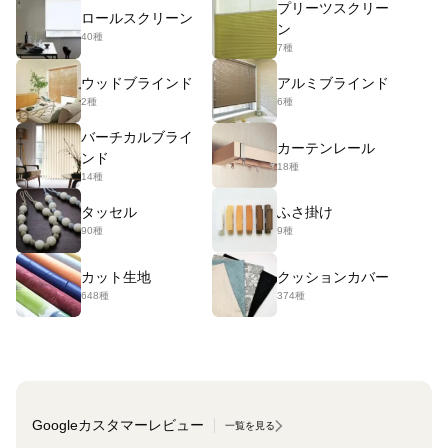
プリーツスクリー
ロールスクリーン
ン
40種
7種
ウッドブラインド
アルミブラインド
2種
6種
バーチカルブライ
カーテンレール
ンド
18種
14種
タッセル
ふさ掛け
90種
9種
カット生地
クッションカバー
648種
374種
Googleカスタマーレビュー
一覧を見る