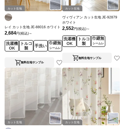
カット生地
カット生地
ヴィヴィアン カット生地 JE-92879
ホワイト
レイ カット生地 JE-88016 ホワイト
2,552
円(税込)～
2,684
円(税込)～
巾継無
洗濯機
トルコ
巾継無
洗濯機
トルコ
OK
製
シームレ
手洗い
OK
製
シームレ
ス
ス
無料生地サンプル
無料生地サンプル
カット生地
カット生地