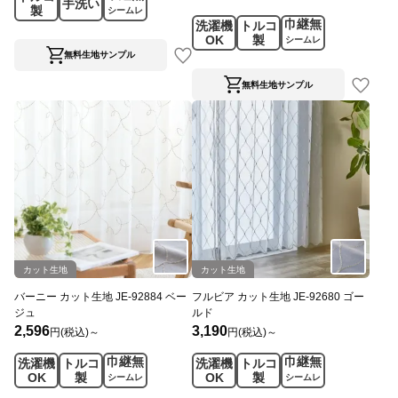
手洗い
製
シームレ
巾継無
洗濯機
トルコ
ス
OK
製
シームレ
ス
無料生地サンプル
無料生地サンプル
カット生地
カット生地
バーニー カット生地 JE-92884 ベー
フルビア カット生地 JE-92680 ゴー
ジュ
ルド
2,596
3,190
円(税込)～
円(税込)～
巾継無
巾継無
洗濯機
トルコ
洗濯機
トルコ
OK
製
OK
製
シームレ
シームレ
ス
ス