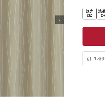
遮光
洗
3級
O
生地サ