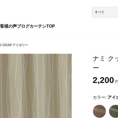
客様の声
ブログ
カーテンTOP
-19169 アイボリー
ナミ クッ
ー
2,200
円
カラー:
アイ