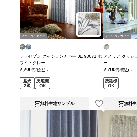
クッションカバー
クッションカバー
ラ・セゾン クッションカバー JE-98072 ホ
アメリア クッション
ワイトグレー
ー
2,200
2,200
円(税込)～
円(税込)～
遮光
洗濯機
洗濯機
2級
OK
OK
無料生地サンプル
無料生