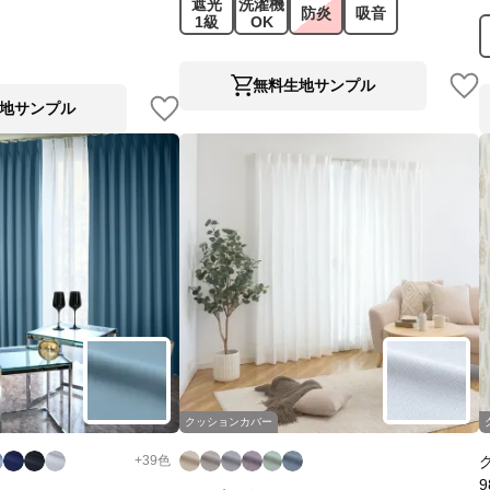
遮光
洗濯機
防炎
吸音
1級
OK
無料生地サンプル
地サンプル
クッションカバー
+
39
色
9