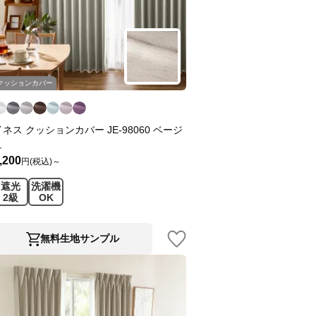
クッションカバー
イネス クッションカバー JE-98060 ベージ
ュ
,200
円(税込)～
遮光
洗濯機
2級
OK
無料生地サンプル