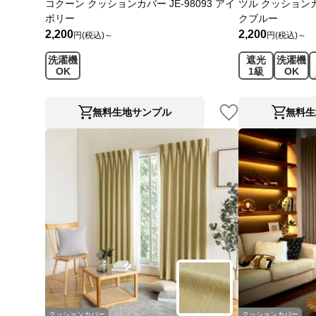
コクーン クッションカバー JE-98093 アイ
ツル クッションカバ
ボリー
クブルー
2,200
2,200
円(税込)～
円(税込)～
洗濯機
遮光
洗濯機
OK
1級
OK
無料生地サンプル
無料生
クッションカバー
クッションカバー