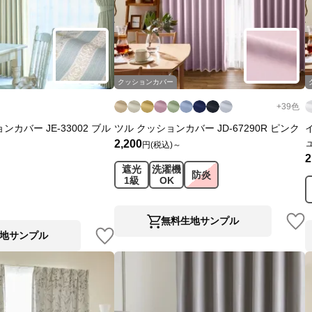
クッションカバー
+
39
色
カバー JE-33002 ブル
ツル クッションカバー JD-67290R ピンク
2,200
円(税込)～
2
遮光
洗濯機
防炎
1級
OK
無料生地サンプル
地サンプル