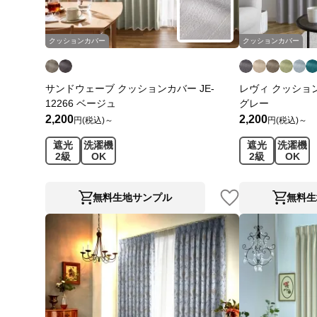
クッションカバー
クッションカバー
サンドウェーブ クッションカバー JE-
レヴィ クッションカ
12266 ベージュ
グレー
2,200
2,200
円(税込)～
円(税込)～
遮光
洗濯機
遮光
洗濯機
2級
OK
2級
OK
無料生地サンプル
無料生