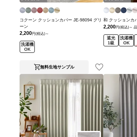
コクーン クッションカバー JE-98094 グリ
和 クッションカバー
ーン
2,200
円(税込)～
2,200
円(税込)～
遮光
洗濯機
1級
OK
洗濯機
OK
無料生地サンプル