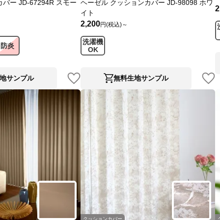
ー JD-67294R スモー
ヘーゼル クッションカバー JD-98098 ホワ
2
イト
2,200
円(税込)～
洗濯機
防炎
OK
地サンプル
無料生地サンプル
クッションカバー