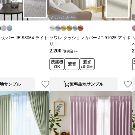
クッションカバー
バー JE-98064 ライト
ソワレ クッションカバー JF-91025 アイボ
リー
2,200
2
円(税込)～
洗濯機
遮光
遮音
OK
1級
(完全)
地サンプル
無料生地サンプル