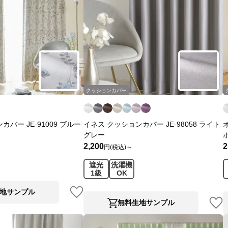
クッションカバー
バー JE-91009 ブルー
イネス クッションカバー JE-98058 ライト
グレー
2,200
2
円(税込)～
遮光
洗濯機
1級
OK
地サンプル
無料生地サンプル