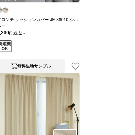
ブロンテ クッションカバー JE-86010 シル
バー
,200
円(税込)～
洗濯機
OK
無料生地サンプル