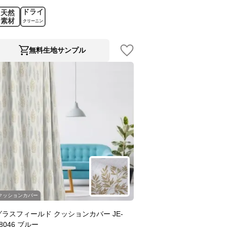
ドライ
天然
素材
クリーニン
グ
無料生地サンプル
クッションカバー
グラスフィールド クッションカバー JE-
8046 ブルー