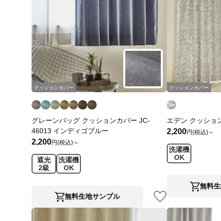
クッションカバー
クッションカバー
グレーンバッグ クッションカバー JC-
エデン クッションカ
46013 インディゴブルー
2,200
円(税込)～
2,200
円(税込)～
洗濯機
OK
遮光
洗濯機
2級
OK
無料生
無料生地サンプル