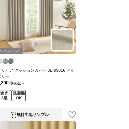
クッションカバー
オリビア クッションカバー JE-99016 アイ
ボリー
,200
円(税込)～
遮光
洗濯機
3級
OK
無料生地サンプル