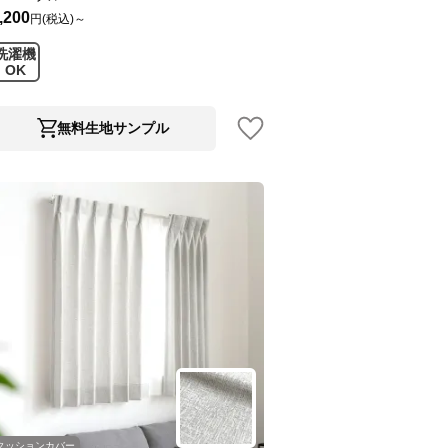
,200
円(税込)～
洗濯機
OK
無料生地サンプル
クッションカバー