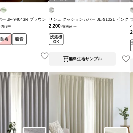
 JF-94043R ブラウン
サシェ クッションカバー JE-91021 ピンク
2,200
品切れ中
円(税込)～
2
洗濯機
防炎
吸音
OK
無料生地サンプル