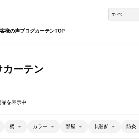
客様の声
ブログ
カーテンTOP
けカーテン
0商品を表示中
柄
カラー
部屋
巾継ぎ
防炎