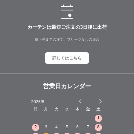
カーテンは最短ご注文の3日後に出荷
※正午までの注文、プリーツなしの場合
詳しくはこちら
営業日カレンダー
2026/8
2026/9
木
金
土
日
月
火
水
木
金
土
日
月
火
1
2
3
1
1
8
9
10
2
3
4
5
6
7
8
6
7
8