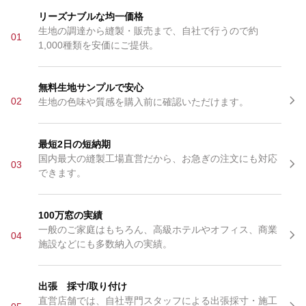
リーズナブルな均一価格
生地の調達から縫製・販売まで、自社で行うので約
01
1,000種類を安価にご提供。
無料生地サンプルで安心
02
生地の色味や質感を購入前に確認いただけます。
最短2日の短納期
国内最大の縫製工場直営だから、お急ぎの注文にも対応
03
できます。
100万窓の実績
一般のご家庭はもちろん、高級ホテルやオフィス、商業
04
施設などにも多数納入の実績。
出張 採寸/取り付け
直営店舗では、自社専門スタッフによる出張採寸・施工