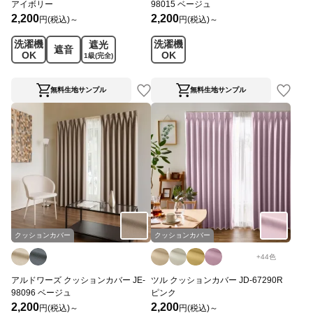
アイボリー
98015 ベージュ
2,200
2,200
円(税込)～
円(税込)～
洗濯機
洗濯機
遮光
遮音
OK
OK
1級
(完全)
無料生地サンプル
無料生地サンプル
クッションカバー
クッションカバー
+
44
色
アルドワーズ クッションカバー JE-
ツル クッションカバー JD-67290R
98096 ベージュ
ピンク
2,200
2,200
円(税込)～
円(税込)～