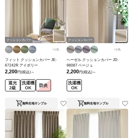
クッションカバー
クッションカバー
+
1
色
+
2
色
フィット クッションカバー JE-
ヘーゼル クッションカバー JD-
67242R アイボリー
98087 ベージュ
2,200
2,200
円(税込)～
円(税込)～
遮光
洗濯機
洗濯機
防炎
2級
OK
OK
無料生地サンプル
無料生地サンプル