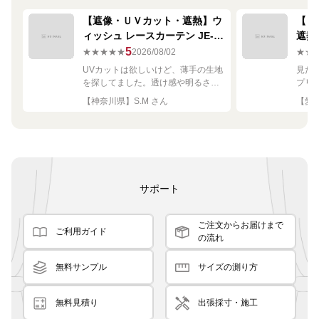
【遮像・ＵＶカット・遮熱】ウ
【ミ
ィッシュ レースカーテン JE-
遮熱
67249R シルバー
ーテン
5
★★★★★
2026/08/02
★★
UVカットは欲しいけど、薄手の生地
見た
を探してました。透け感や明るさも
プリ
ちょうど良く思った通りで満足で
れい
【神奈川県】S.M さん
【愛知
す。
サポート
ご注文からお届けまで
ご利用ガイド
の流れ
無料サンプル
サイズの測り方
無料見積り
出張採寸・施工