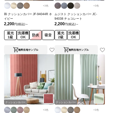
+
3
色
+
3
色
和 クッションカバー JF-94044R ネ
ムジスト クッションカバー JC-
イビー
94038 チョコレート
2,200
2,200
円(税込)～
円(税込)～
遮光
洗濯機
遮光
洗濯機
防炎
吸音
1級
OK
2級
OK
無料生地サンプル
無料生地サンプル
クッションカバー
クッションカバー
+
3
色
+
3
色