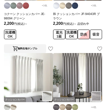
+
3
色
+
3
色
コクーン クッションカバー JE-
和 クッションカバー JF-94043R ブ
98094 グリーン
ラウン
2,200
2,200
円(税込)～
円(税込)～
品切れ中
洗濯機
遮光
洗濯機
防炎
吸音
OK
1級
OK
無料生地サンプル
クッションカバー
クッションカバー
+
4
色