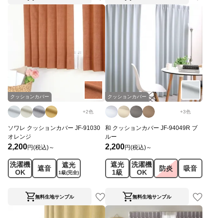
クッションカバー
クッションカバー
+
2
色
+
3
色
ソワレ クッションカバー JF-91030
和 クッションカバー JF-94049R ブ
オレンジ
ルー
2,200
2,200
円(税込)～
円(税込)～
洗濯機
遮光
洗濯機
遮光
遮音
防炎
吸音
OK
1級
OK
1級
(完全)
無料生地サンプル
無料生地サンプル