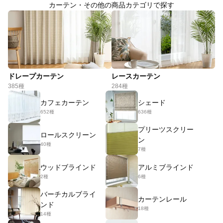
カーテン・その他の商品カテゴリで探す
ドレープカーテン
レースカーテン
385種
284種
カフェカーテン
シェード
652種
636種
プリーツスクリー
ロールスクリーン
ン
40種
7種
ウッドブラインド
アルミブラインド
2種
6種
バーチカルブライ
カーテンレール
ンド
18種
14種