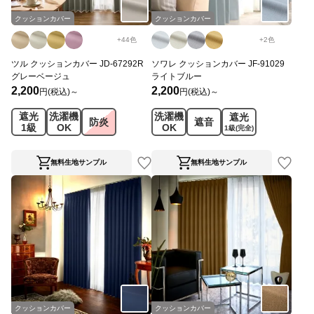
クッションカバー
クッションカバー
+
44
色
+
2
色
ツル クッションカバー JD-67292R
ソワレ クッションカバー JF-91029
グレーベージュ
ライトブルー
2,200
2,200
円(税込)～
円(税込)～
遮光
洗濯機
洗濯機
遮光
防炎
遮音
1級
OK
OK
1級
(完全)
無料生地サンプル
無料生地サンプル
クッションカバー
クッションカバー