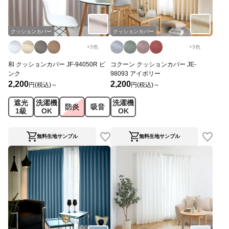
クッションカバー
クッションカバー
+
3
色
+
3
色
和 クッションカバー JF-94050R ピ
コクーン クッションカバー JE-
ンク
98093 アイボリー
2,200
2,200
円(税込)～
円(税込)～
遮光
洗濯機
洗濯機
防炎
吸音
1級
OK
OK
無料生地サンプル
無料生地サンプル