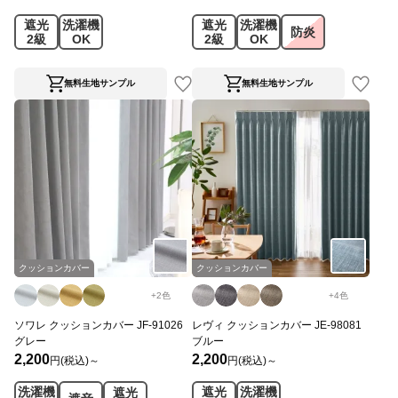
遮光
洗濯機
遮光
洗濯機
防炎
2級
OK
2級
OK
無料生地サンプル
無料生地サンプル
クッションカバー
クッションカバー
+
2
色
+
4
色
ソワレ クッションカバー JF-91026
レヴィ クッションカバー JE-98081
グレー
ブルー
2,200
2,200
円(税込)～
円(税込)～
洗濯機
遮光
洗濯機
遮光