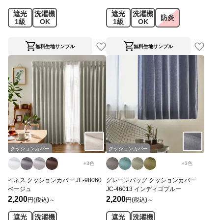
遮光
洗濯機
遮光
洗濯機
防炎
1級
OK
1級
OK
無料生地サンプル
無料生地サンプル
クッションカバー
クッションカバー
+
3
色
+
3
色
イネス クッションカバー JE-98060
グレーンバッグ クッションカバー
ベージュ
JC-46013 インディゴブルー
2,200
2,200
円(税込)～
円(税込)～
遮光
洗濯機
遮光
洗濯機