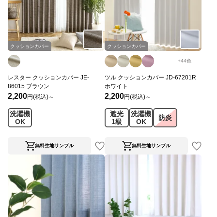
クッションカバー
クッションカバー
+
44
色
レスター クッションカバー JE-
ツル クッションカバー JD-67201R
86015 ブラウン
ホワイト
2,200
2,200
円(税込)～
円(税込)～
洗濯機
遮光
洗濯機
防炎
OK
1級
OK
無料生地サンプル
無料生地サンプル