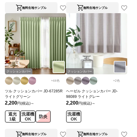
無料生地サンプル
無料生地サンプル
クッションカバー
クッションカバー
+
44
色
+
2
色
ツル クッションカバー JD-67285R
ヘーゼル クッションカバー JD-
ライトグリーン
98089 ライトグレー
2,200
2,200
円(税込)～
円(税込)～
遮光
洗濯機
洗濯機
防炎
1級
OK
OK
無料生地サンプル
無料生地サンプル