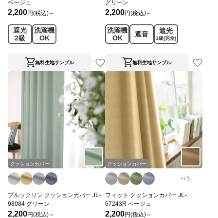
ベージュ
グリーン
2,200
2,200
円(税込)～
円(税込)～
遮光
洗濯機
洗濯機
遮光
遮音
2級
OK
OK
1級
(完全)
無料生地サンプル
無料生地サンプル
クッションカバー
クッションカバー
+
1
色
ブルックリン クッションカバー JE-
フィット クッションカバー JE-
98084 グリーン
67243R ベージュ
2,200
2,200
円(税込)～
円(税込)～