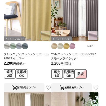
クッションカバー
クッションカバー
+
44
色
ブルックリン クッションカバー JE-
ツル クッションカバー JD-67293R
98083 イエロー
スモークライラック
2,200
2,200
円(税込)～
円(税込)～
遮光
洗濯機
遮光
洗濯機
防炎
2級
OK
1級
OK
無料生地サンプル
無料生地サンプル