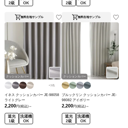
2級
OK
2級
OK
無料生地サンプル
無料生地サンプル
クッションカバー
クッションカバー
+
3
色
イネス クッションカバー JE-98058
ブルックリン クッションカバー JE-
ライトグレー
98082 アイボリー
2,200
2,200
円(税込)～
円(税込)～
遮光
洗濯機
遮光
洗濯機
1級
OK
2級
OK