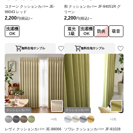
コクーン クッションカバー JE-
和 クッションカバー JF-94051R グ
98043 レッド
リーン
2,200
2,200
円(税込)～
円(税込)～
洗濯機
遮光
洗濯機
防炎
吸音
OK
1級
OK
無料生地サンプル
無料生地サンプル
クッションカバー
クッションカバー
+
4
色
+
2
色
レヴィ クッションカバー JE-98066
ソワレ クッションカバー JF-91028