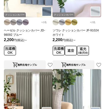
クッションカバー
クッションカバー
+
2
色
+
2
色
ヘーゼル クッションカバー JD-
ソワレ クッションカバー JF-91024
98092 ブルー
ホワイト
2,200
2,200
円(税込)～
円(税込)～
洗濯機
洗濯機
遮光
遮音
OK
OK
1級
(完全)
無料生地サンプル
無料生地サンプル