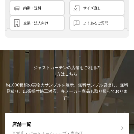
納期・送料
サイズ直し
企業・法人向け
よくあるご質問
ジャストカーテンの店舗をご利用の
方はこちら
約1000種類の実物大サンプルを展示、無料サンプル貸出し、無料
見積り、出張採寸施工対応、各メーカー商品も取り扱っておりま
す。
店舗一覧
直営店・パートナーショップ・専売店