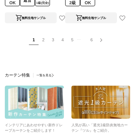
遮音
OK
2級
OK
1級
(完全)
無料生地サンプル
無料生地サンプル
...
1
2
3
4
5
6
カーテン特集
一覧を見る
インテリアにあわせやすい新作ドレ
人気が高い「遮光1級防炎無地カー
ープカーテンをご紹介します！
テン『ツル』をご紹介。