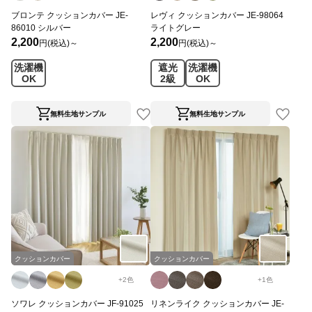
ブロンテ クッションカバー JE-
レヴィ クッションカバー JE-98064
86010 シルバー
ライトグレー
2,200
2,200
円(税込)～
円(税込)～
洗濯機
遮光
洗濯機
OK
2級
OK
無料生地サンプル
無料生地サンプル
クッションカバー
クッションカバー
+
2
色
+
1
色
ソワレ クッションカバー JF-91025
リネンライク クッションカバー JE-