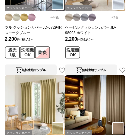
クッションカバー
クッションカバー
+
44
色
+
2
色
ツル クッションカバー JD-67294R
ヘーゼル クッションカバー JD-
スモークブルー
98098 ホワイト
2,200
2,200
円(税込)～
円(税込)～
遮光
洗濯機
洗濯機
防炎
1級
OK
OK
無料生地サンプル
無料生地サンプル
クッションカバー
クッションカバー