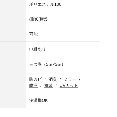
ポリエステル100
(縦)0(横)5
可能
巾継あり
三つ巻（5㎝×5㎝）
防カビ
消臭
ミラー
防汚
抗菌
UVカット
洗濯機OK