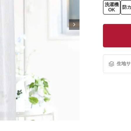
洗濯機
防
OK
生地サ