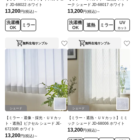
ド JD-68022 ホワイト
ーク シェード JD-68017 ホワイト
13,200
13,200
円(税込)～
円(税込)～
洗濯機
洗濯機
UV
ミラー
遮熱
ミラー
OK
OK
カット
無料生地サンプル
無料生地サンプル
シェード
シェード
【ミラー・遮像・採光・ＵＶカッ
【ミラー・遮熱・ＵＶカット】ミミ
ト・遮熱】ピクセル シェード JE-
ック シェード JD-68006 ホワイト
67230R ホワイト
13,200
円(税込)～
13,200
円(税込)～