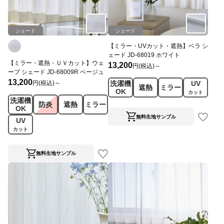
シェード
シェード
【ミラー・UVカット・遮熱】ベラ シ
ェード JD-68019 ホワイト
【ミラー・遮熱・ＵＶカット】ウェ
13,200
円(税込)～
ーブ シェード JD-68009R ベージュ
13,200
円(税込)～
洗濯機
UV
遮熱
ミラー
OK
カット
洗濯機
防炎
遮熱
ミラー
OK
無料生地サンプル
UV
カット
無料生地サンプル