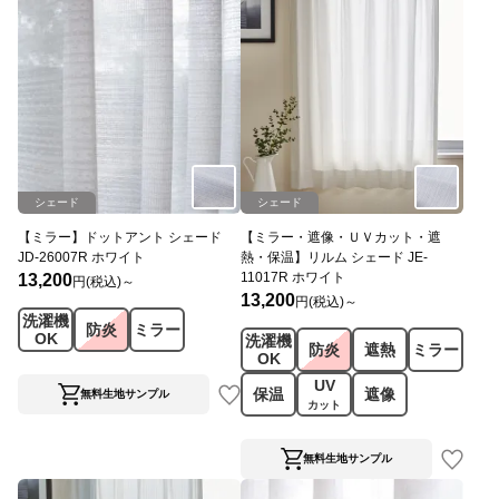
シェード
シェード
【ミラー】ドットアント シェード
【ミラー・遮像・ＵＶカット・遮
JD-26007R ホワイト
熱・保温】リルム シェード JE-
11017R ホワイト
13,200
円(税込)～
13,200
円(税込)～
洗濯機
防炎
ミラー
OK
洗濯機
防炎
遮熱
ミラー
OK
UV
保温
遮像
無料生地サンプル
カット
無料生地サンプル