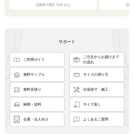
ちょうど良く思った通りで満足で
れい
【神奈川県】S.M さん
【愛知
す。
サポート
ご注文からお届けまで
ご利用ガイド
の流れ
無料サンプル
サイズの測り方
無料見積り
出張採寸・施工
納期・送料
サイズ直し
企業・法人向け
よくあるご質問