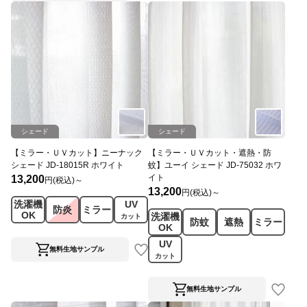
シェード
シェード
【ミラー・ＵＶカット】ニーナック
【ミラー・ＵＶカット・遮熱・防
シェード JD-18015R ホワイト
蚊】ユーイ シェード JD-75032 ホワ
イト
13,200
円(税込)～
13,200
円(税込)～
洗濯機
UV
防炎
ミラー
OK
洗濯機
カット
防蚊
遮熱
ミラー
OK
UV
無料生地サンプル
カット
無料生地サンプル