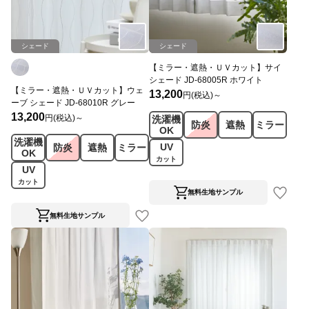
シェード
シェード
【ミラー・遮熱・ＵＶカット】サイ
シェード JD-68005R ホワイト
【ミラー・遮熱・ＵＶカット】ウェ
13,200
円(税込)～
ーブ シェード JD-68010R グレー
13,200
円(税込)～
洗濯機
防炎
遮熱
ミラー
OK
洗濯機
UV
防炎
遮熱
ミラー
OK
カット
UV
カット
無料生地サンプル
無料生地サンプル