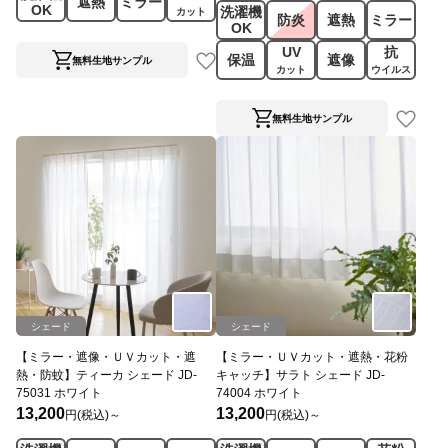
遮熱
ミラー
OK
洗濯機
カット
防炎
遮熱
ミラー
OK
UV
抗
保温
遮像
無料生地サンプル
カット
ウイルス
無料生地サンプル
シェード
シェード
【ミラー・遮像・ＵＶカット・遮
【ミラー・ＵＶカット・遮熱・花粉
熱・防蚊】ティーカ シェード JD-
キャッチ】サラト シェード JD-
75031 ホワイト
74004 ホワイト
13,200
13,200
円(税込)～
円(税込)～