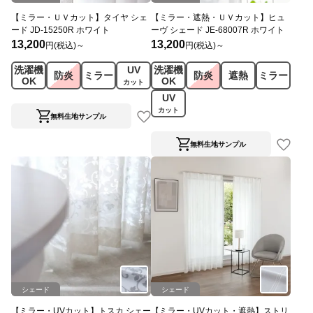
【ミラー・ＵＶカット】タイヤ シェ
【ミラー・遮熱・ＵＶカット】ヒュ
ード JD-15250R ホワイト
ーヴ シェード JE-68007R ホワイト
13,200
13,200
円(税込)～
円(税込)～
洗濯機
UV
洗濯機
防炎
ミラー
防炎
遮熱
ミラー
OK
OK
カット
UV
カット
無料生地サンプル
無料生地サンプル
シェード
シェード
【ミラー・UVカット】トスカ シェー
【ミラー・UVカット・遮熱】ストリ