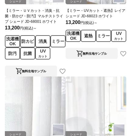
シェード
シェード
【ミラー・ＵＶカット・消臭・抗
【ミラー・UVカット・遮熱】レイア
菌・防かび・防汚】マルチストライ
シェード JD-68023 ホワイト
プ シェード JD-68001 ホワイト
13,200
円(税込)～
13,200
円(税込)～
洗濯機
UV
遮熱
ミラー
OK
洗濯機
カット
防カビ
消臭
ミラー
OK
UV
防汚
抗菌
無料生地サンプル
カット
無料生地サンプル
シェード
シェード