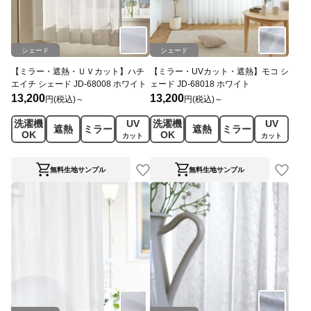
シェード
シェード
【ミラー・遮熱・ＵＶカット】ハチ
【ミラー・UVカット・遮熱】モコ シ
エイチ シェード JD-68008 ホワイト
ェード JD-68018 ホワイト
13,200
13,200
円(税込)～
円(税込)～
洗濯機
UV
洗濯機
UV
遮熱
ミラー
遮熱
ミラー
OK
OK
カット
カット
無料生地サンプル
無料生地サンプル