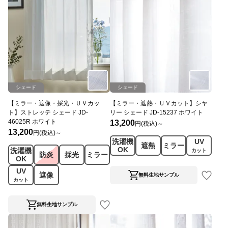
シェード
シェード
【ミラー・遮像・採光・ＵＶカッ
【ミラー・遮熱・ＵＶカット】シヤ
ト】ストレッテ シェード JD-
リー シェード JD-15237 ホワイト
46025R ホワイト
13,200
円(税込)～
13,200
円(税込)～
洗濯機
UV
遮熱
ミラー
OK
洗濯機
カット
防炎
採光
ミラー
OK
UV
遮像
無料生地サンプル
カット
無料生地サンプル