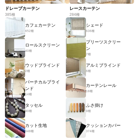
ドレープカーテン
レースカーテン
385種
284種
カフェカーテン
シェード
652種
636種
プリーツスクリー
ロールスクリーン
ン
40種
7種
ウッドブラインド
アルミブラインド
2種
6種
バーチカルブライ
カーテンレール
ンド
18種
14種
タッセル
ふさ掛け
90種
9種
カット生地
クッションカバー
648種
374種