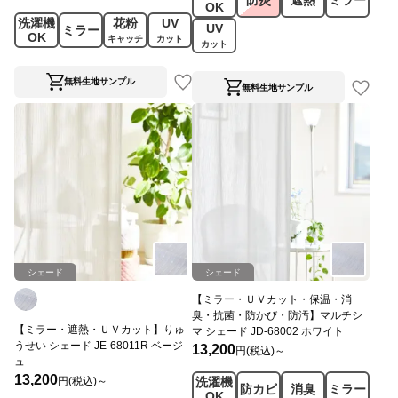
防炎
遮熱
ミラー
OK
洗濯機
花粉
UV
UV
ミラー
OK
キャッチ
カット
カット
無料生地サンプル
無料生地サンプル
シェード
シェード
【ミラー・ＵＶカット・保温・消
臭・抗菌・防かび・防汚】マルチシ
【ミラー・遮熱・ＵＶカット】りゅ
マ シェード JD-68002 ホワイト
うせい シェード JE-68011R ベージ
13,200
円(税込)～
ュ
13,200
円(税込)～
洗濯機
防カビ
消臭
ミラー
OK