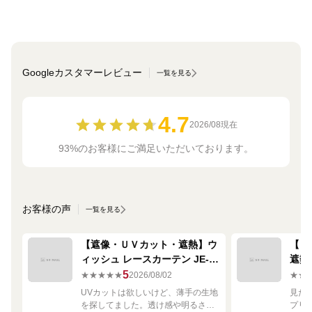
Googleカスタマーレビュー
一覧を見る
4.7
2026/08現在
93%のお客様にご満足いただいております。
お客様の声
一覧を見る
【遮像・ＵＶカット・遮熱】ウ
【ミ
ィッシュ レースカーテン JE-
遮熱
67249R シルバー
ーテン
5
★★★★★
2026/08/02
★★
UVカットは欲しいけど、薄手の生地
見た
を探してました。透け感や明るさも
プリ