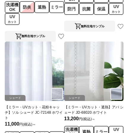
洗濯機
UV
防炎
遮熱
ミラー
防汚
抗菌
保温
OK
カット
UV
カット
無料生地サンプル
無料生地サンプル
シェード
シェード
【ミラー・UVカット・花粉キャッ
【ミラー・UVカット・遮熱】アバ シ
チ】ソル シェード JC-72148 ホワイ
ェード JD-68020 ホワイト
ト
13,200
円(税込)～
11,000
円(税込)～
洗濯機
UV
遮熱
ミラー