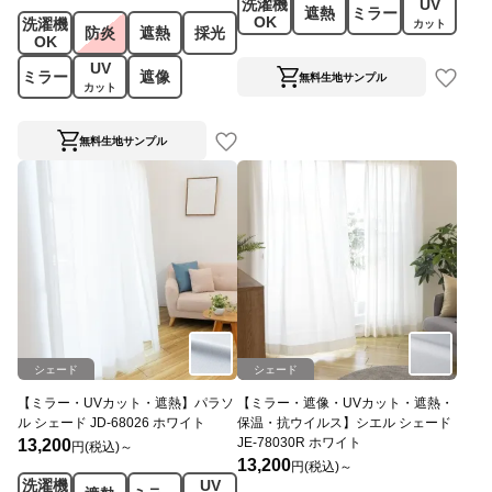
洗濯機
UV
遮熱
ミラー
OK
洗濯機
カット
防炎
遮熱
採光
OK
UV
ミラー
遮像
無料生地サンプル
カット
無料生地サンプル
シェード
シェード
【ミラー・UVカット・遮熱】パラソ
【ミラー・遮像・UVカット・遮熱・
ル シェード JD-68026 ホワイト
保温・抗ウイルス】シエル シェード
JE-78030R ホワイト
13,200
円(税込)～
13,200
円(税込)～
洗濯機
UV