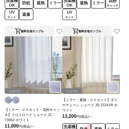
洗濯機
洗濯機
花粉
防蚊
遮熱
ミラー
遮熱
ミラー
OK
OK
キャッチ
UV
UV
遮像
カット
カット
無料生地サンプル
無料生地サンプル
シェード
シェード
【ミラー・遮熱・ＵＶカット】ダイ
ヤチェーン シェード JD-15241R ホ
【ミラー・ＵＶカット・花粉キャッ
ワイト
チ】クロスロード シェード JC-
13,200
円(税込)～
73002 ホワイト
11,000
円(税込)～
洗濯機