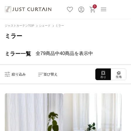
0
ジャストカーテンTOP
シェード
ミラー
ミラー
ミラー一覧
全79商品中40商品を表示中
絞り込み
並び替え
生地
吊り