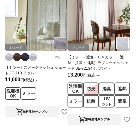
シェード
シェード
【ミラー・遮像・ＵＶカット・遮
+
2
色
熱・抗菌・消臭】ラプンツェル シェ
【ミラー】スノークラッシュ シェー
ード JE-72134R ホワイト
ド JC-11012 グレー
13,200
円(税込)～
11,000
円(税込)～
洗濯機
防炎
消臭
遮熱
洗濯機
OK
ミラー
OK
UV
ミラー
抗菌
遮像
カット
無料生地サンプル
無料生地サンプル