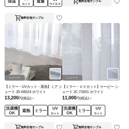
保温
遮像
無料生地サンプル
カット
ウイルス
無料生地サンプル
シェード
シェード
【ミラー・UVカット・遮熱】ミア シ
【ミラー・ＵＶカット】ケービー シ
ェード JD-68024 ホワイト
ェード JC-73001 ホワイト
13,200
11,000
円(税込)～
円(税込)～
洗濯機
UV
洗濯機
UV
遮熱
ミラー
ミラー
OK
OK
カット
カット
無料生地サンプル
無料生地サンプル