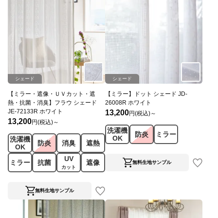
シェード
シェード
【ミラー・遮像・ＵＶカット・遮
【ミラー】ドット シェード JD-
熱・抗菌・消臭】フラウ シェード
26008R ホワイト
JE-72133R ホワイト
13,200
円(税込)～
13,200
円(税込)～
洗濯機
防炎
ミラー
OK
洗濯機
防炎
消臭
遮熱
OK
UV
ミラー
抗菌
遮像
無料生地サンプル
カット
無料生地サンプル