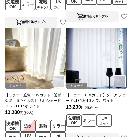
OK
洗濯機
花粉
UV
カット
ミラー
OK
キャッチ
カット
無料生地サンプル
無料生地サンプル
シェード
シェード
【ミラー・遮像・UVカット・遮熱・
【ミラー・ＵＶカット】ダイア シェ
保温・抗ウイルス】リオ シェード
ード JD-18010 オフホワイト
JE-78031R ホワイト
13,200
円(税込)～
13,200
円(税込)～
洗濯機
UV
ミラー
OK
洗濯機
カット
防炎
遮熱
ミラー
OK
UV
抗