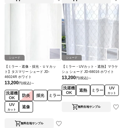
シェード
シェード
【ミラー・遮像・採光・ＵＶカッ
【ミラー・UVカット・遮熱】マラケ
ト】タスマリー シェード JD-
シュ シェード JD-68016 ホワイト
46024R ホワイト
13,200
円(税込)～
13,200
円(税込)～
洗濯機
UV
遮熱
ミラー
OK
洗濯機
カット
防炎
採光
ミラー
OK
UV
遮像
無料生地サンプル
カット
無料生地サンプル