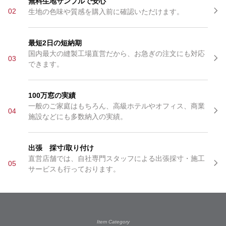
無料生地サンプルで安心
02
生地の色味や質感を購入前に確認いただけます。
最短2日の短納期
国内最大の縫製工場直営だから、お急ぎの注文にも対応
03
できます。
100万窓の実績
一般のご家庭はもちろん、高級ホテルやオフィス、商業
04
施設などにも多数納入の実績。
出張 採寸/取り付け
直営店舗では、自社専門スタッフによる出張採寸・施工
05
サービスも行っております。
Item Category