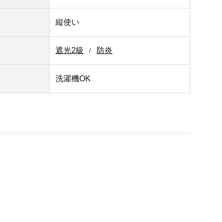
縦使い
遮光2級
防炎
洗濯機OK