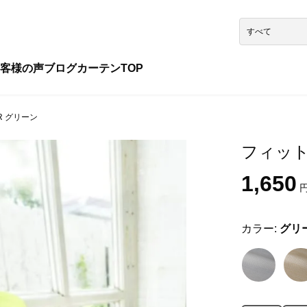
客様の声
ブログ
カーテンTOP
4R グリーン
フィット 
1,650
円
カラー:
グリ