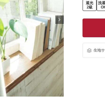
遮光
洗
2級
O
生地サ