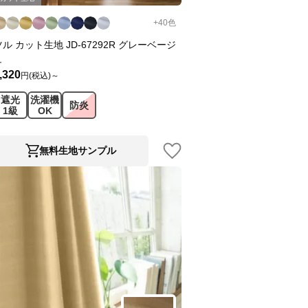
+
40
色
ツル カット生地 JD-67292R グレーベージ
ュ
,320
円(税込)～
遮光
洗濯機
防炎
1級
OK
無料生地サンプル