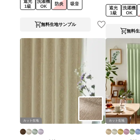
遮光
洗濯機
防炎
吸音
1級
OK
遮光
洗濯機
1級
OK
無料生地サンプル
無料生
カット生地
カット生地