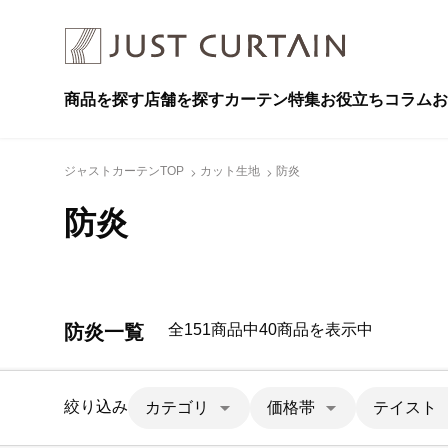
商品を探す
店舗を探す
カーテン特集
お役立ちコラム
お
ジャストカーテンTOP
カット生地
防炎
防炎
防炎一覧
全151商品中40商品を表示中
絞り込み
カテゴリ
価格帯
テイスト