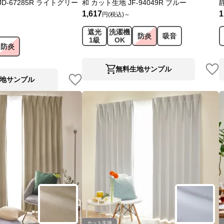
D-67285R ライトグリー
和 カット生地 JF-94049R ブルー
1,617
1
円(税込)～
遮光
洗濯機
防炎
吸音
1級
OK
防炎
無料生地サンプル
地サンプル
カット生地