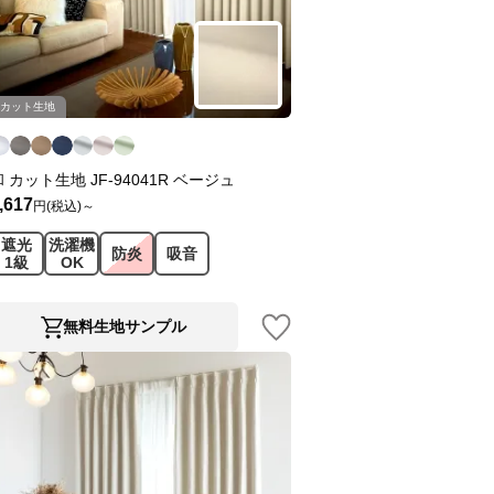
カット生地
和 カット生地 JF-94041R ベージュ
,617
円(税込)～
遮光
洗濯機
防炎
吸音
1級
OK
無料生地サンプル