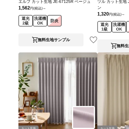
エルフ カット生地 JE-67125R ベージュ
ツル カット生地 J
ン
1,562
円(税込)～
1,320
円(税込)～
遮光
洗濯機
防炎
2級
OK
遮光
洗濯機
1級
OK
無料生地サンプル
無料生
カット生地
カット生地