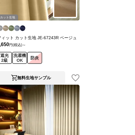
カット生地
フィット カット生地 JE-67243R ベージュ
,650
円(税込)～
遮光
洗濯機
防炎
2級
OK
無料生地サンプル