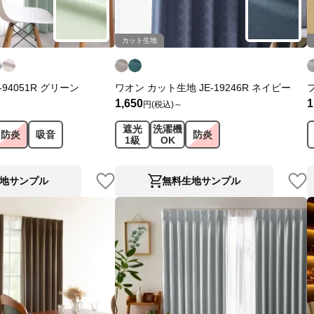
カット生地
-94051R グリーン
ワオン カット生地 JE-19246R ネイビー
1,650
1
円(税込)～
遮光
洗濯機
防炎
吸音
防炎
1級
OK
地サンプル
無料生地サンプル