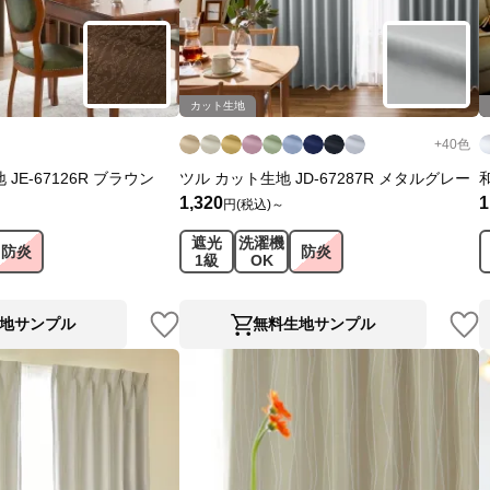
カット生地
+
40
色
JE-67126R ブラウン
ツル カット生地 JD-67287R メタルグレー
1,320
1
円(税込)～
遮光
洗濯機
防炎
防炎
1級
OK
地サンプル
無料生地サンプル