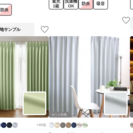
遮光
洗濯機
防炎
吸音
1級
OK
防炎
地サンプル
カット生地
+
40
色