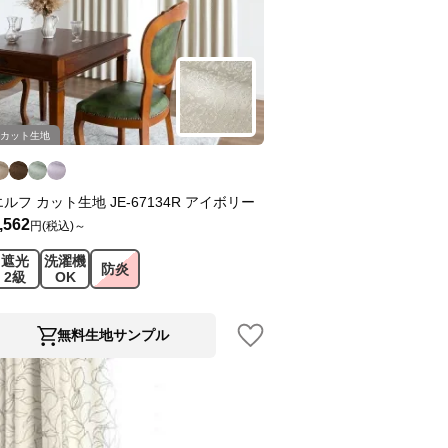
カット生地
エルフ カット生地 JE-67134R アイボリー
,562
円(税込)～
遮光
洗濯機
防炎
2級
OK
無料生地サンプル