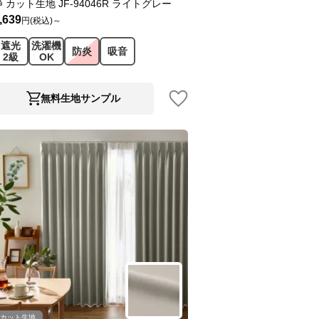
静 カット生地 JF-94046R ライトグレー
,639
円(税込)～
遮光
洗濯機
防炎
吸音
2級
OK
無料生地サンプル
カット生地