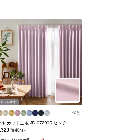
カット生地
+
40
色
ツル カット生地 JD-67290R ピンク
,320
円(税込)～