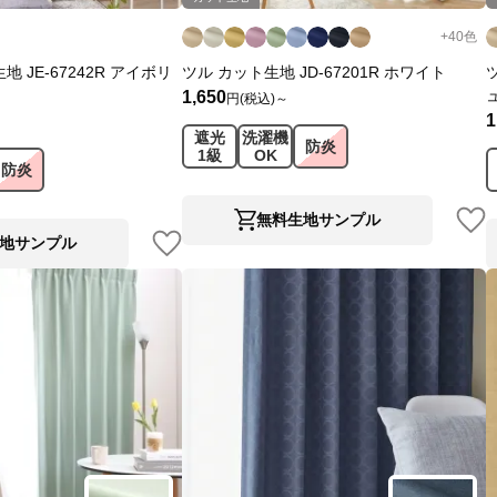
+
40
色
 JE-67242R アイボリ
ツル カット生地 JD-67201R ホワイト
1,650
円(税込)～
1
遮光
洗濯機
防炎
1級
OK
防炎
無料生地サンプル
地サンプル