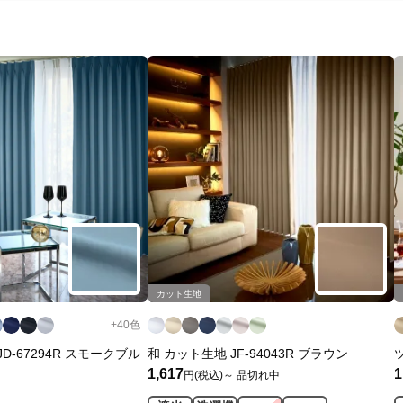
カット生地
+
40
色
D-67294R スモークブル
和 カット生地 JF-94043R ブラウン
1,617
1
円(税込)～
品切れ中