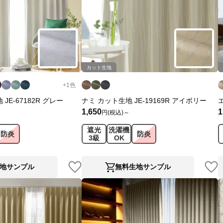
カット生地
+
1
色
JE-67182R グレー
ナミ カット生地 JE-19169R アイボリー
1,650
1
円(税込)～
遮光
洗濯機
防炎
防炎
3級
OK
地サンプル
無料生地サンプル