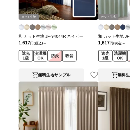
カット生地
カット生地
和 カット生地 JF-94044R ネイビー
和 カット生地 JF
1,617
1,617
円(税込)～
円(税込)～
遮光
洗濯機
遮光
洗濯機
防炎
吸音
1級
OK
1級
OK
無料生地サンプル
無料生