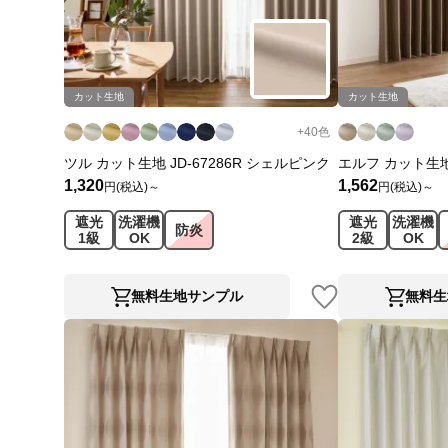
カット生地
カット生地
+
40
色
ツル カット生地 JD-67286R シェルピンク
エルフ カット生地 
1,320
1,562
円(税込)～
円(税込)～
遮光
洗濯機
遮光
洗濯機
防炎
1級
OK
2級
OK
無料生地サンプル
無料生