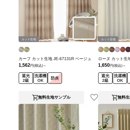
カット生地
カット生地
カーフ カット生地 JE-67131R ベージュ
ローヌ カット生地 
1,562
1,650
円(税込)～
円(税込)～
遮光
洗濯機
遮光
洗濯機
防炎
2級
OK
2級
OK
無料生地サンプル
無料生