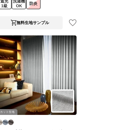
遮光
洗濯機
防炎
1級
OK
無料生地サンプル
カット生地