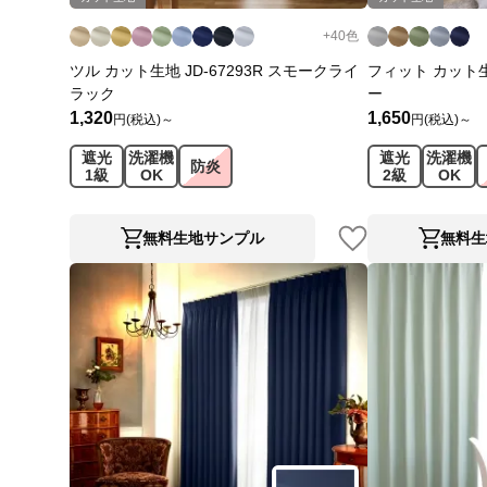
+
40
色
ツル カット生地 JD-67293R スモークライ
フィット カット生地
ラック
ー
1,320
1,650
円(税込)～
円(税込)～
遮光
洗濯機
遮光
洗濯機
防炎
1級
OK
2級
OK
無料生地サンプル
無料生