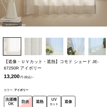
【遮像・ＵＶカット・遮熱】コモド シェード JE-
67250R アイボリー
13,200
円 (税込)～
カラー:
アイボリー
洗濯機
UV
防炎
遮熱
遮像
OK
カット