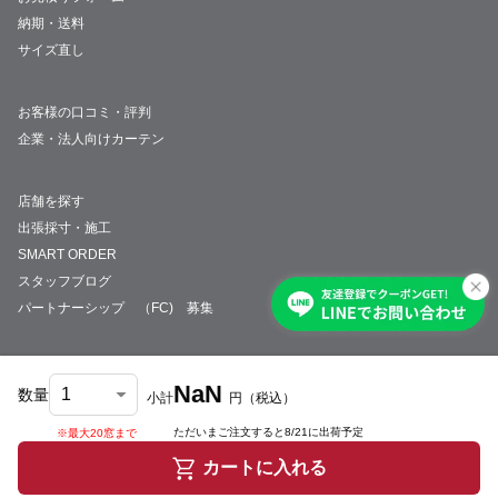
納期・送料
サイズ直し
お客様の口コミ・評判
企業・法人向けカーテン
店舗を探す
出張採寸・施工
SMART ORDER
スタッフブログ
パートナーシップ （FC) 募集
NaN
数量
小計
円
（税込）
会社概要
採用情報
特定商取引法について
プライバシーポリシー
サイトマップ
ただいまご注文すると
8/21
に出荷予定
※最大20窓まで
© JUST CURTAIN
カートに入れる