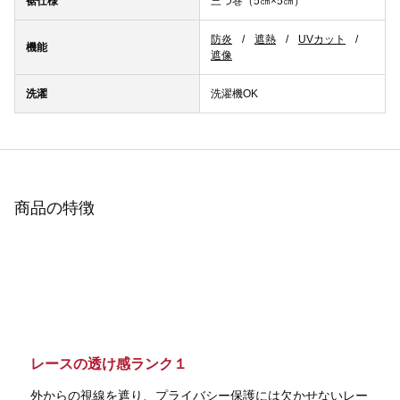
裾仕様
三つ巻（5㎝×5㎝）
防炎
遮熱
UVカット
機能
遮像
洗濯
洗濯機OK
商品の特徴
レースの透け感ランク１
外からの視線を遮り、プライバシー保護には欠かせないレー