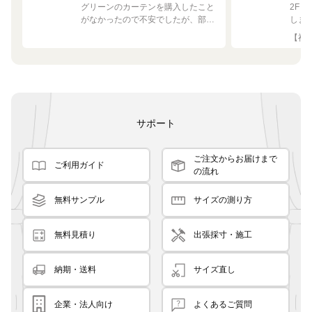
グリーンのカーテンを購入したこと
2F
がなかったので不安でしたが、部屋
しま
の白や茶色に馴染む素敵な色でし
して
【神奈
た！
です
良く
サポート
ご注文からお届けまで
ご利用ガイド
の流れ
無料サンプル
サイズの測り方
無料見積り
出張採寸・施工
納期・送料
サイズ直し
企業・法人向け
よくあるご質問