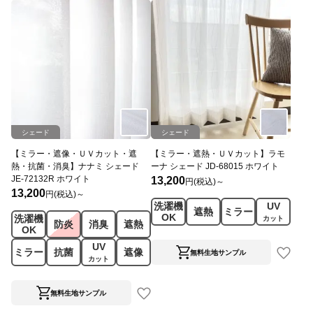
シェード
シェード
【ミラー・遮像・ＵＶカット・遮
【ミラー・遮熱・ＵＶカット】ラモ
熱・抗菌・消臭】ナナミ シェード
ーナ シェード JD-68015 ホワイト
JE-72132R ホワイト
13,200
円(税込)～
13,200
円(税込)～
洗濯機
UV
遮熱
ミラー
OK
洗濯機
カット
防炎
消臭
遮熱
OK
UV
ミラー
抗菌
遮像
無料生地サンプル
カット
無料生地サンプル