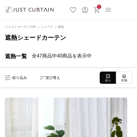
0
ジャストカーテンTOP
シェード
遮熱
遮熱シェードカーテン
遮熱一覧
全47商品中40商品を表示中
絞り込み
並び替え
生地
吊り