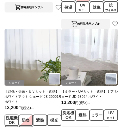
UV
抗
保温
遮像
無料生地サンプル
カット
ウイルス
無料生地サンプル
シェード
シェード
【遮像・採光・ＵＶカット・遮熱】
【ミラー・UVカット・遮熱】ミア シ
ホワイトアウト シェード JE-29001R
ェード JD-68024 ホワイト
ホワイト
13,200
円(税込)～
13,200
円(税込)～
洗濯機
UV
遮熱
ミラー
OK
洗濯機
カット
防炎
遮熱
採光
OK