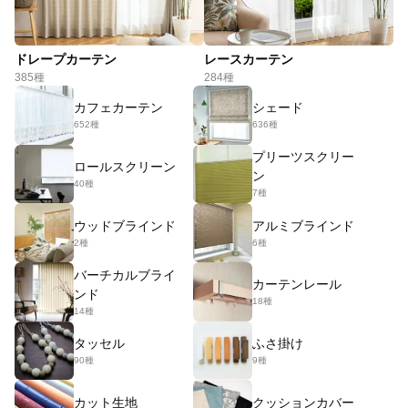
ドレープカーテン
レースカーテン
385種
284種
カフェカーテン
シェード
652種
636種
プリーツスクリー
ロールスクリーン
ン
40種
7種
ウッドブラインド
アルミブラインド
2種
6種
バーチカルブライ
カーテンレール
ンド
18種
14種
タッセル
ふさ掛け
90種
9種
カット生地
クッションカバー