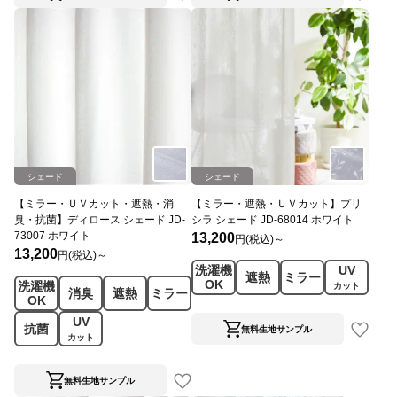
シェード
シェード
【ミラー・ＵＶカット・遮熱・消
【ミラー・遮熱・ＵＶカット】プリ
臭・抗菌】ディロース シェード JD-
シラ シェード JD-68014 ホワイト
73007 ホワイト
13,200
円(税込)～
13,200
円(税込)～
洗濯機
UV
遮熱
ミラー
OK
洗濯機
カット
消臭
遮熱
ミラー
OK
UV
抗菌
無料生地サンプル
カット
無料生地サンプル