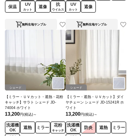
UV
抗
UV
保温
遮像
遮像
カット
ウイルス
カット
無料生地サンプル
無料生地サンプル
シェード
シェード
【ミラー・ＵＶカット・遮熱・花粉
【ミラー・遮熱・ＵＶカット】ダイ
キャッチ】サラト シェード JD-
ヤチェーン シェード JD-15241R ホ
74004 ホワイト
ワイト
13,200
13,200
円(税込)～
円(税込)～
洗濯機
花粉
洗濯機
遮熱
ミラー
防炎
遮熱
ミラー
OK
OK
キャッチ