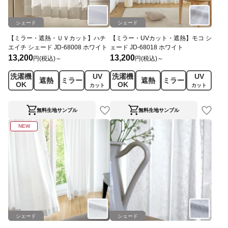
シェード
シェード
【ミラー・遮熱・ＵＶカット】ハチ
【ミラー・UVカット・遮熱】モコ シ
エイチ シェード JD-68008 ホワイト
ェード JD-68018 ホワイト
13,200
13,200
円(税込)～
円(税込)～
洗濯機
UV
洗濯機
UV
遮熱
ミラー
遮熱
ミラー
OK
OK
カット
カット
無料生地サンプル
無料生地サンプル
NEW
シェード
シェード