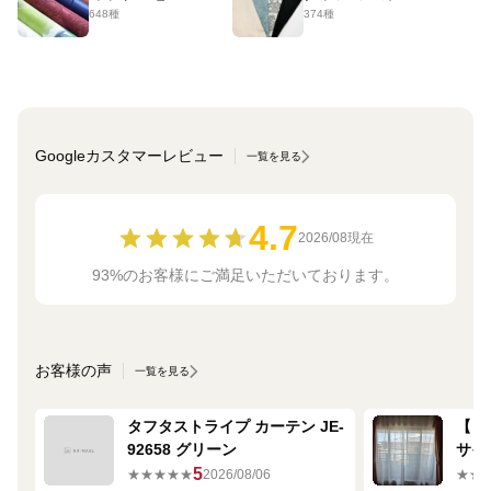
648種
374種
Googleカスタマーレビュー
一覧を見る
4.7
2026/08現在
93%のお客様にご満足いただいております。
お客様の声
一覧を見る
タフタストライプ カーテン JE-
【ミ
92658 グリーン
サイ
680
5
★★★★★
2026/08/06
★★