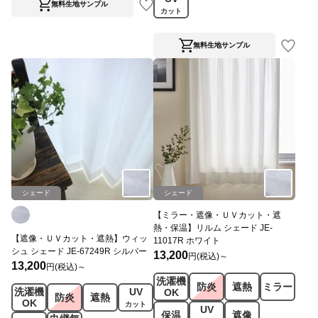
無料生地サンプル
カット
無料生地サンプル
シェード
シェード
【ミラー・遮像・ＵＶカット・遮
熱・保温】リルム シェード JE-
【遮像・ＵＶカット・遮熱】ウィッ
11017R ホワイト
シュ シェード JE-67249R シルバー
13,200
円(税込)～
13,200
円(税込)～
洗濯機
防炎
遮熱
ミラー
洗濯機
UV
OK
防炎
遮熱
OK
カット
UV
保温
遮像