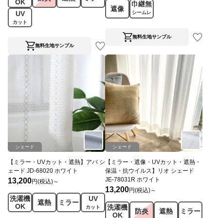
OK
巾継無
遮像
UV
シームレ
ス
カット
無料生地サンプル
無料生地サンプル
シェード
シェード
【ミラー・UVカット・遮熱】アバ シ
【ミラー・遮像・UVカット・遮熱・
ェード JD-68020 ホワイト
保温・抗ウイルス】リオ シェード
JE-78031R ホワイト
13,200
円(税込)～
13,200
円(税込)～
洗濯機
UV
遮熱
ミラー
OK
洗濯機
カット
防炎
遮熱
ミラー
OK