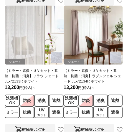
無料生地サンプル
無料生地サンプル
シェード
シェード
【ミラー・遮像・ＵＶカット・遮
【ミラー・遮像・ＵＶカット・遮
熱・抗菌・消臭】フラウ シェード
熱・抗菌・消臭】ラプンツェル シェ
JE-72133R ホワイト
ード JE-72134R ホワイト
13,200
13,200
円(税込)～
円(税込)～
洗濯機
洗濯機
防炎
消臭
遮熱
防炎
消臭
遮熱
OK
OK
UV
UV
ミラー
抗菌
遮像
ミラー
抗菌
遮像
カット
カット
無料生地サンプル
無料生地サンプル