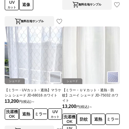
UV
遮像
無料生地サンプル
カット
無料生地サンプル
シェード
シェード
【ミラー・UVカット・遮熱】マラケ
【ミラー・ＵＶカット・遮熱・防
シュ シェード JD-68016 ホワイト
蚊】ユーイ シェード JD-75032 ホワ
イト
13,200
円(税込)～
13,200
円(税込)～
洗濯機
UV
遮熱
ミラー
OK
洗濯機
カット
防蚊
遮熱
ミラー
OK
UV