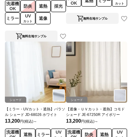
遮熱
ミラー
OK
洗濯機
カット
防炎
遮熱
採光
OK
UV
ミラー
遮像
無料生地サンプル
カット
無料生地サンプル
シェード
シェード
【ミラー・UVカット・遮熱】パラソ
【遮像・ＵＶカット・遮熱】コモド
ル シェード JD-68026 ホワイト
シェード JE-67250R アイボリー
13,200
13,200
円(税込)～
円(税込)～
洗濯機
UV
洗濯機
UV
遮熱
ミラー
防炎
遮熱