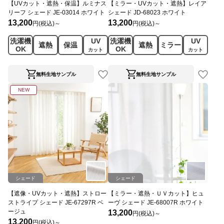
【UVカット・遮熱・保温】ルミナス
【ミラー・UVカット・遮熱】レイア
リーフ シェード JE-03014 ホワイト
シェード JD-68023 ホワイト
13,200
13,200
円(税込)～
円(税込)～
洗濯機
UV
洗濯機
UV
遮熱
保温
遮熱
ミラー
OK
OK
カット
カット
無料生地サンプル
無料生地サンプル
NEW
シェード
シェード
【遮像・UVカット・遮熱】ストロー
【ミラー・遮熱・ＵＶカット】ヒュ
ストライプ シェード JE-67297R ベ
ーヴ シェード JE-68007R ホワイト
ージュ
13,200
円(税込)～
13,200
円(税込)～