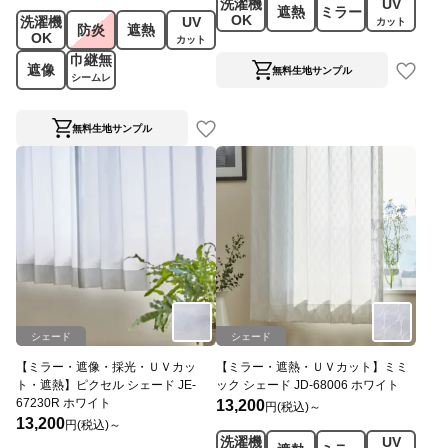
洗濯機
UV
遮熱
ミラー
OK
洗濯機
UV
カット
防炎
遮熱
OK
カット
巾継無
遮像
無料生地サンプル
シームレ
ス
無料生地サンプル
シェード
シェード
【ミラー・遮像・採光・ＵＶカッ
【ミラー・遮熱・ＵＶカット】ミミ
ト・遮熱】ピクセル シェード JE-
ック シェード JD-68006 ホワイト
67230R ホワイト
13,200
円(税込)～
13,200
円(税込)～
洗濯機
UV