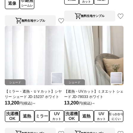
巾継無
カット
遮像
シームレ
ス
無料生地サンプル
無料生地サンプル
シェード
シェード
【ミラー・遮熱・ＵＶカット】シヤ
【遮熱・UVカット】ミヌエット シェ
リー シェード JD-15237 ホワイト
ード JD-78033 ホワイト
13,200
13,200
円(税込)～
円(税込)～
洗濯機
UV
洗濯機
UV
引っかかり
遮熱
ミラー
遮熱
OK
OK
カット
カット
にくい