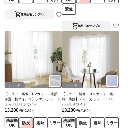
OK
OK
カット
カット
遮像
無料生地サンプル
無料生地サンプル
シェード
シェード
【ミラー・遮像・UVカット・遮熱・
【ミラー・遮像・ＵＶカット・遮
保温・抗ウイルス】シエル シェード
熱・防蚊】ティーカ シェード JD-
JE-78030R ホワイト
75031 ホワイト
13,200
13,200
円(税込)～
円(税込)～
洗濯機
洗濯機
防炎
遮熱
ミラー
防蚊
遮熱
ミラー
OK
OK