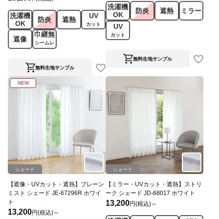
洗濯機
防炎
遮熱
ミラー
OK
洗濯機
UV
防炎
遮熱
OK
カット
UV
巾継無
カット
遮像
シームレ
ス
無料生地サンプル
無料生地サンプル
NEW
シェード
シェード
【遮像・UVカット・遮熱】プレーン
【ミラー・UVカット・遮熱】ストリ
ミスト シェード JE-67296R ホワイ
ーク シェード JD-68017 ホワイト
ト
13,200
円(税込)～
13,200
円(税込)～