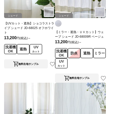
シェード
シェード
【UVカット・遮熱】ショコラストラ
イプ シェード JD-68025 オフホワイ
【ミラー・遮熱・ＵＶカット】ウェ
ト
ーブ シェード JD-68009R ベージュ
13,200
円(税込)～
13,200
円(税込)～
洗濯機
UV
遮熱
洗濯機
OK
カット
防炎
遮熱
ミラー
OK
UV
無料生地サンプル
カット
無料生地サンプル