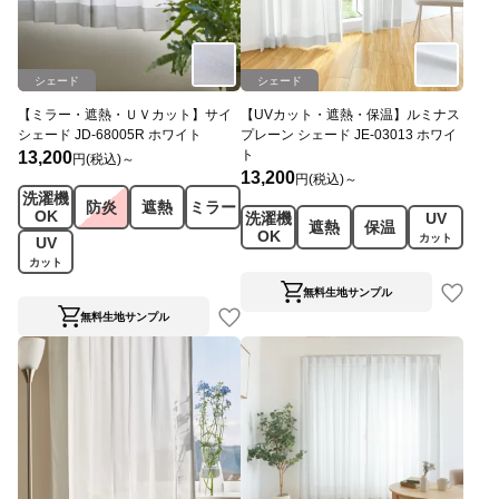
シェード
シェード
【ミラー・遮熱・ＵＶカット】サイ
【UVカット・遮熱・保温】ルミナス
シェード JD-68005R ホワイト
プレーン シェード JE-03013 ホワイ
ト
13,200
円(税込)～
13,200
円(税込)～
洗濯機
防炎
遮熱
ミラー
OK
洗濯機
UV
遮熱
保温
OK
カット
UV
カット
無料生地サンプル
無料生地サンプル