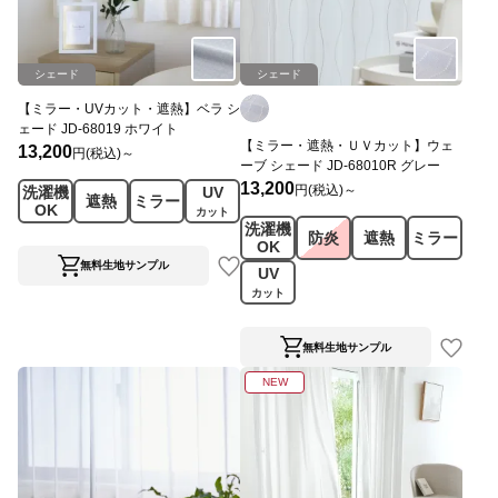
シェード
シェード
【ミラー・UVカット・遮熱】ベラ シ
ェード JD-68019 ホワイト
【ミラー・遮熱・ＵＶカット】ウェ
13,200
円(税込)～
ーブ シェード JD-68010R グレー
13,200
円(税込)～
洗濯機
UV
遮熱
ミラー
OK
カット
洗濯機
防炎
遮熱
ミラー
OK
無料生地サンプル
UV
カット
無料生地サンプル
NEW