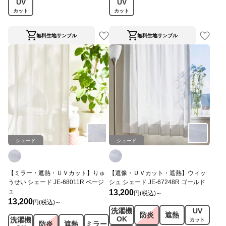
UV
UV
カット
カット
無料生地サンプル
無料生地サンプル
シェード
シェード
【ミラー・遮熱・ＵＶカット】りゅ
【遮像・ＵＶカット・遮熱】ウィッ
うせい シェード JE-68011R ベージ
シュ シェード JE-67248R ゴールド
ュ
13,200
円(税込)～
13,200
円(税込)～
洗濯機
UV
防炎
遮熱
OK
洗濯機
カット
防炎
遮熱
ミラー