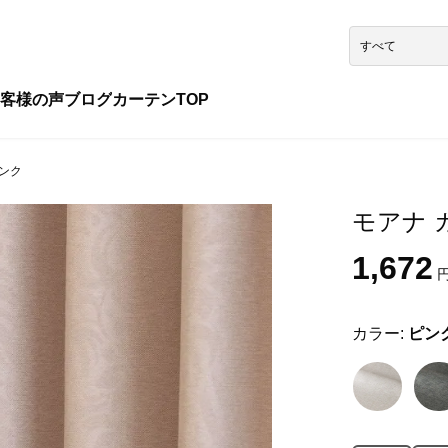
客様の声
ブログ
カーテンTOP
ピンク
モアナ カ
1,672
円
カラー:
ピン