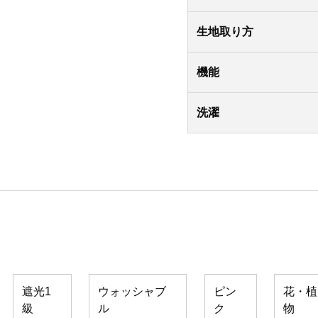
生地取り方
機能
洗濯
遮光1
ウォッシャブ
ピン
花・植
級
ル
ク
物