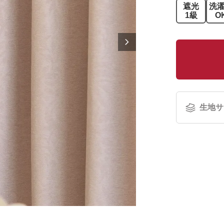
遮光
洗
1級
O
生地サ