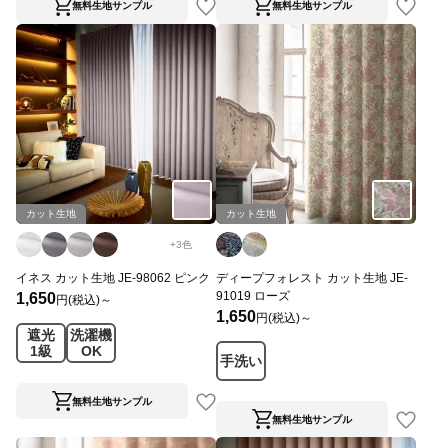
無料生地サンプル
無料生地サンプル
カット生地
カット生地
+
3
色
イネス カット生地 JE-98062 ピンク
ディープフォレスト カット生地 JE-
91019 ローズ
1,650
円(税込)～
1,650
円(税込)～
遮光
洗濯機
1級
OK
手洗い
無料生地サンプル
無料生地サンプル