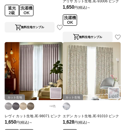
アリサ カット生地 JE-93006 ピンク
1,650
円(税込)～
遮光
洗濯機
2級
OK
洗濯機
OK
無料生地サンプル
無料生地サンプル
カット生地
カット生地
+
4
色
レヴィ カット生地 JE-98071 ピンク
エデン カット生地 JE-91010 ピンク
1,650
1,628
円(税込)～
円(税込)～