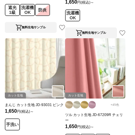
1,650
円(税込)～
遮光
洗濯機
防炎
1級
OK
洗濯機
OK
無料生地サンプル
無料生地サンプル
カット生地
カット生地
まんじ カット生地 JD-93031 ピンク
+
45
色
1,650
円(税込)～
ツル カット生地 JD-67209R チェリ
ー
手洗い
1,650
円(税込)～