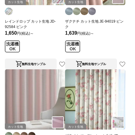
カット生地
カット生地
レインドロップ カット生地 JD-
ザクナチ カット生地 JE-94019 ピン
92584 ピンク
ク
1,650
1,639
円(税込)～
円(税込)～
洗濯機
洗濯機
OK
OK
無料生地サンプル
無料生地サンプル
カット生地
カット生地