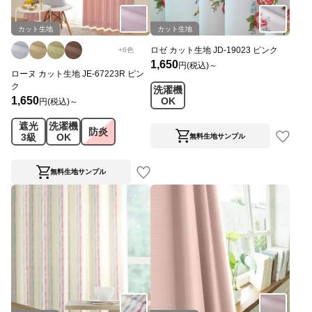
カット生地
カット生地
ロゼ カット生地 JD-19023 ピンク
+
6
色
1,650
円(税込)～
ローヌ カット生地 JE-67223R ピン
ク
洗濯機
1,650
OK
円(税込)～
遮光
洗濯機
防炎
3級
OK
無料生地サンプル
無料生地サンプル