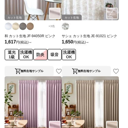
カット生地
カット生地
+
3
色
和 カット生地 JF-94050R ピンク
サシェ カット生地 JE-91021 ピンク
1,617
1,650
円(税込)～
円(税込)～
遮光
洗濯機
洗濯機
防炎
吸音
1級
OK
OK
無料生地サンプル
無料生地サンプル