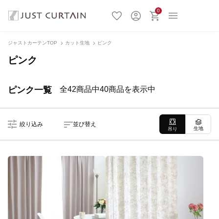
0
ジャストカーテンTOP
カット生地
ピンク
ピンク
ピンク一覧
全42商品中40商品を表示中
絞り込み
並び替え
生地
吊り