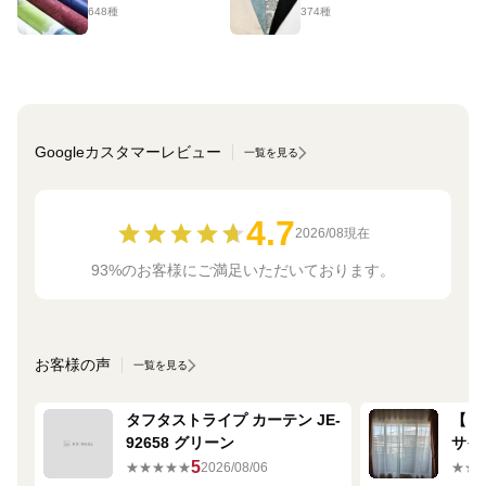
648種
374種
Googleカスタマーレビュー
一覧を見る
4.7
2026/08現在
93%のお客様にご満足いただいております。
お客様の声
一覧を見る
タフタストライプ カーテン JE-
【ミ
92658 グリーン
サイ
680
5
★★★★★
2026/08/06
★★