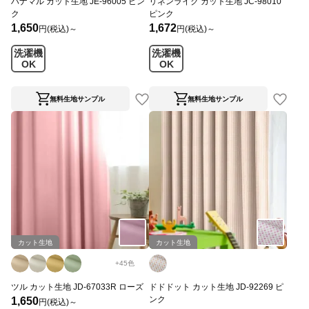
ハナマル カット生地 JE-96005 ピン
リネンライク カット生地 JC-98010
ク
ピンク
1,650
1,672
円(税込)～
円(税込)～
洗濯機
洗濯機
OK
OK
無料生地サンプル
無料生地サンプル
カット生地
カット生地
+
45
色
ツル カット生地 JD-67033R ローズ
ドドドット カット生地 JD-92269 ピ
ンク
1,650
円(税込)～