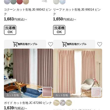
+
3
色
コクーン カット生地 JE-98042 ピン
リーファ カット生地 JE-99014 ピン
ク
ク
1,683
1,650
円(税込)～
円(税込)～
洗濯機
洗濯機
OK
OK
無料生地サンプル
無料生地サンプル
カット生地
カット生地
ガイド カット生地 JC-67280 ピンク
1,639
円(税込)～