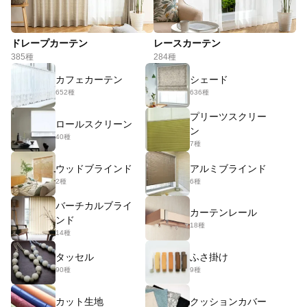
ドレープカーテン
レースカーテン
385種
284種
カフェカーテン
シェード
652種
636種
プリーツスクリー
ロールスクリーン
ン
40種
7種
ウッドブラインド
アルミブラインド
2種
6種
バーチカルブライ
カーテンレール
ンド
18種
14種
タッセル
ふさ掛け
90種
9種
カット生地
クッションカバー