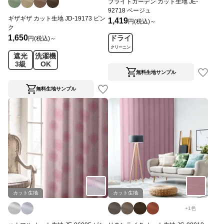
ブライトガーデン カット生地 JE-
92718 ベージュ
ギザギザ カット生地 JD-19173 ピン
1,419
円(税込)～
ク
1,650
ドライ
円(税込)～
クリーニン
遮光
洗濯機
グ
3級
OK
無料生地サンプル
無料生地サンプル
カット生地
カット生地
+
1
色