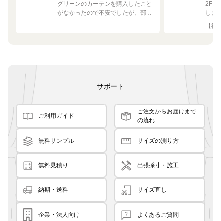
グリーンのカーテンを購入したこと
2F
がなかったので不安でしたが、部屋
しま
の白や茶色に馴染む素敵な色でし
して
【神奈
た！
です
良く
サポート
ご注文からお届けまで
ご利用ガイド
の流れ
無料サンプル
サイズの測り方
無料見積り
出張採寸・施工
納期・送料
サイズ直し
企業・法人向け
よくあるご質問