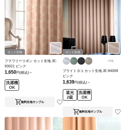
カット生地
カット生地
フラワリーリボン カット生地 JE-
+
5
色
93021 ピンク
ブライトヨコ カット生地 JE-94009
1,650
円(税込)～
ピンク
1,639
円(税込)～
洗濯機
OK
遮光
洗濯機
2級
OK
無料生地サンプル
無料生地サンプル