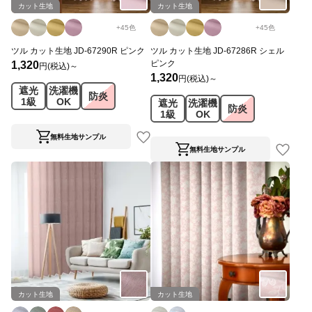
カット生地
カット生地
+
45
色
+
45
色
ツル カット生地 JD-67290R ピンク
ツル カット生地 JD-67286R シェル
ピンク
1,320
円(税込)～
1,320
円(税込)～
遮光
洗濯機
防炎
1級
OK
遮光
洗濯機
防炎
1級
OK
無料生地サンプル
無料生地サンプル
カット生地
カット生地