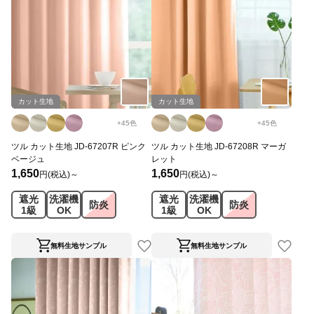
カット生地
カット生地
+
45
色
+
45
色
ツル カット生地 JD-67207R ピンク
ツル カット生地 JD-67208R マーガ
ベージュ
レット
1,650
1,650
円(税込)～
円(税込)～
遮光
洗濯機
遮光
洗濯機
防炎
防炎
1級
OK
1級
OK
無料生地サンプル
無料生地サンプル