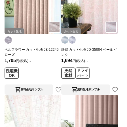
カット生地
カット生地
ベルフラワー カット生地 JE-12245
静寂 カット生地 JD-35004 ペールピ
ローズ
ンク
1,705
1,694
円(税込)～
円(税込)～
ドライ
洗濯機
天然
OK
素材
クリーニン
グ
無料生地サンプル
無料生地サンプル