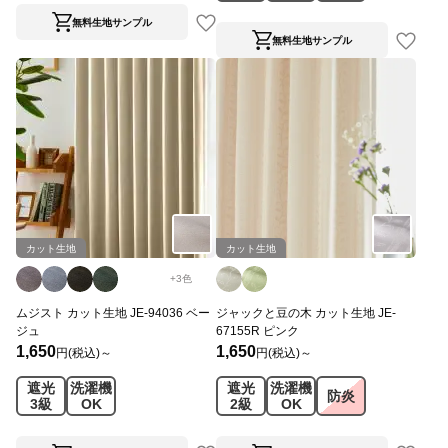
無料生地サンプル
無料生地サンプル
カット生地
カット生地
+
3
色
ムジスト カット生地 JE-94036 ベー
ジャックと豆の木 カット生地 JE-
ジュ
67155R ピンク
1,650
1,650
円(税込)～
円(税込)～
遮光
洗濯機
遮光
洗濯機
防炎
3級
OK
2級
OK