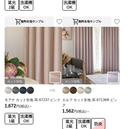
遮光
洗濯機
洗濯機
2級
OK
OK
無料生地サンプル
無料生地サンプル
カット生地
カット生地
+
2
色
モアナ カット生地 JE-67237 ピンク
エルフ カット生地 JE-67136R ピン
ク
1,672
円(税込)～
1,562
円(税込)～
遮光
洗濯機
1級
OK
遮光
洗濯機
防炎
2級
OK