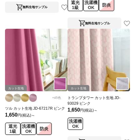
遮光
洗濯機
防炎
1級
OK
無料生地サンプル
無料生地サンプル
カット生地
カット生地
トランプタワー カット生地 JD-
+
45
色
93029 ピンク
ツル カット生地 JD-67217R ピンク
1,650
円(税込)～
1,650
円(税込)～
洗濯機
遮光
洗濯機
OK
防炎
1級
OK