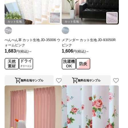
カット生地
カット生地
ぺんぺん草 カット生地 JD-35006 ウ
メアンダー カット生地 JD-93050R
ォームピンク
ピンク
1,683
1,606
円(税込)～
円(税込)～
ドライ
天然
洗濯機
防炎
素材
OK
クリーニン
グ
無料生地サンプル
無料生地サンプル