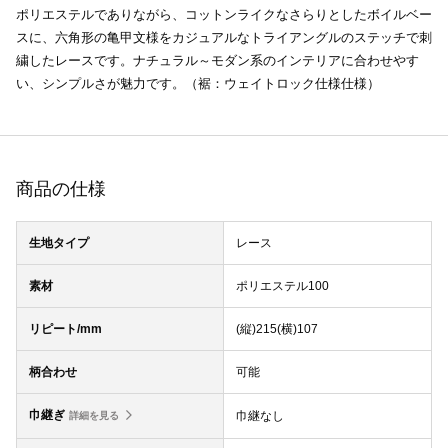
ポリエステルでありながら、コットンライクなさらりとしたボイルベー
スに、六角形の亀甲文様をカジュアルなトライアングルのステッチで刺
繍したレースです。ナチュラル～モダン系のインテリアに合わせやす
い、シンプルさが魅力です。（裾：ウェイトロック仕様仕様）
商品の仕様
生地タイプ
レース
素材
ポリエステル100
リピート/mm
(縦)215(横)107
柄合わせ
可能
巾継ぎ
巾継なし
詳細を見る