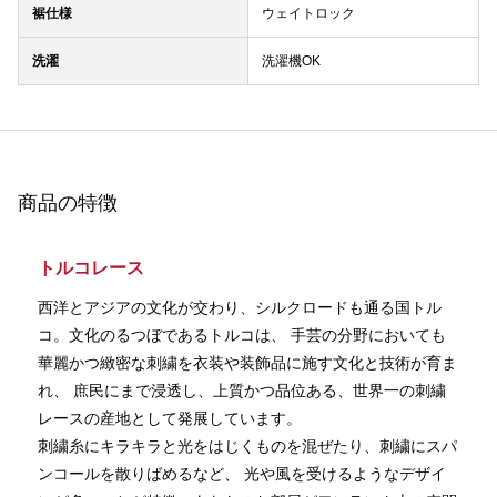
裾仕様
ウェイトロック
洗濯
洗濯機OK
商品の特徴
トルコレース
西洋とアジアの文化が交わり、シルクロードも通る国トル
コ。文化のるつぼであるトルコは、 手芸の分野においても
華麗かつ緻密な刺繍を衣装や装飾品に施す文化と技術が育ま
れ、 庶民にまで浸透し、上質かつ品位ある、世界一の刺繍
レースの産地として発展しています。
刺繍糸にキラキラと光をはじくものを混ぜたり、刺繍にスパ
ンコールを散りばめるなど、 光や風を受けるようなデザイ