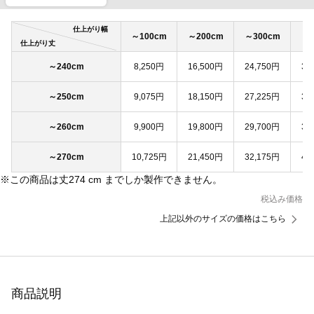
仕上がり幅
～100cm
～200cm
～300cm
～4
仕上がり丈
～240cm
8,250円
16,500円
24,750円
33
～250cm
9,075円
18,150円
27,225円
36
～260cm
9,900円
19,800円
29,700円
39
～270cm
10,725円
21,450円
32,175円
42
※この商品は丈274 cm までしか製作できません。
税込み価格
上記以外のサイズの価格はこちら
商品説明