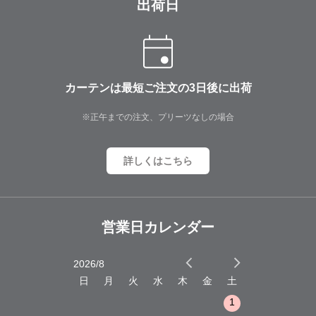
出荷日
カーテンは最短ご注文の3日後に出荷
※正午までの注文、プリーツなしの場合
詳しくはこちら
営業日カレンダー
2026/8
2026/9
木
金
土
日
月
火
水
木
金
土
日
月
火
1
2
3
1
1