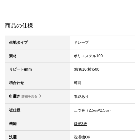
商品の仕様
生地タイプ
ドレープ
素材
ポリエステル100
リピート/mm
(縦)610(横)500
柄合わせ
可能
巾継ぎ
巾継あり
詳細を見る
裾仕様
三つ巻（2.5㎝×2.5㎝）
機能
遮光3級
洗濯
洗濯機OK