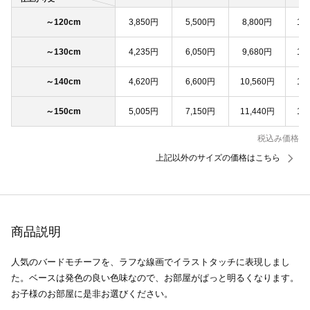
～120cm
3,850円
5,500円
8,800円
11
～130cm
4,235円
6,050円
9,680円
12
～140cm
4,620円
6,600円
10,560円
13
～150cm
5,005円
7,150円
11,440円
14
税込み価格
上記以外のサイズの価格はこちら
商品説明
人気のバードモチーフを、ラフな線画でイラストタッチに表現しまし
た。ベースは発色の良い色味なので、お部屋がぱっと明るくなります。
お子様のお部屋に是非お選びください。