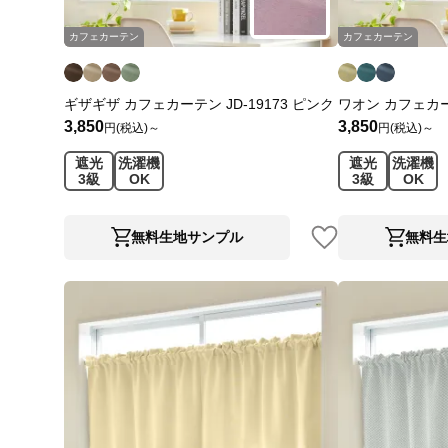
カフェカーテン
カフェカーテン
ギザギザ カフェカーテン JD-19173 ピンク
ワオン カフェカーテ
3,850
3,850
円(税込)～
円(税込)～
遮光
洗濯機
遮光
洗濯機
3級
OK
3級
OK
無料生地サンプル
無料生