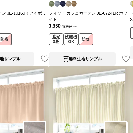
 JE-19169R アイボリ
フィット カフェカーテン JE-67241R ホワ
イト
3
3,850
円(税込)～
遮光
洗濯機
防炎
防炎
3級
OK
地サンプル
無料生地サンプル