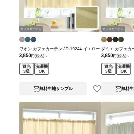
カフェカーテン
カフェカーテン
ワオン カフェカーテン JD-19244 イエロー
ダミエ カフェカーテ
3,850
3,850
円(税込)～
円(税込)～
遮光
洗濯機
遮光
洗濯機
3級
OK
3級
OK
無料生地サンプル
無料生