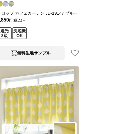
ドロップ カフェカーテン JD-19147 ブルー
,850
円(税込)～
遮光
洗濯機
3級
OK
無料生地サンプル