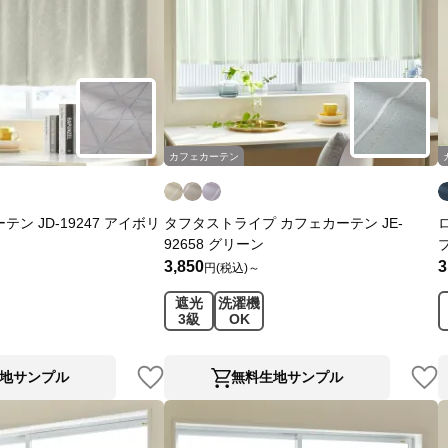
カフェカーテン
ン JD-19247 アイボリ
タフタストライプ カフェカーテン JE-
92658 グリーン
3,850
3
円(税込)～
遮光
洗濯機
3級
OK
地サンプル
無料生地サンプル