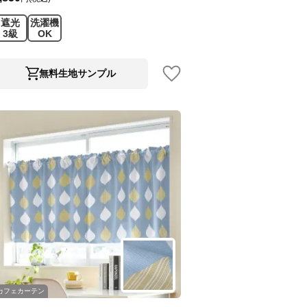
遮光
洗濯機
3級
OK
無料生地サンプル
カフェカーテン