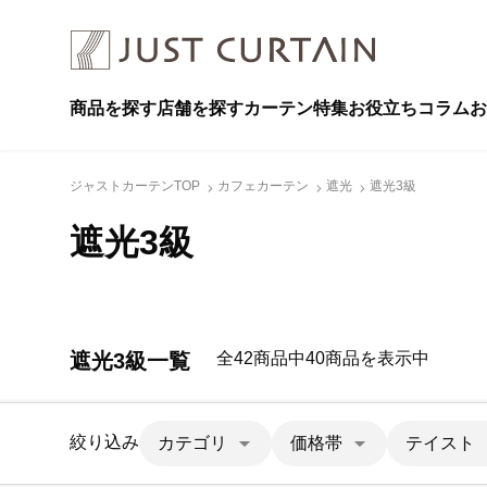
商品を探す
店舗を探す
カーテン特集
お役立ちコラム
お
ジャストカーテンTOP
カフェカーテン
遮光
遮光3級
遮光3級
遮光3級一覧
全42商品中40商品を表示中
絞り込み
カテゴリ
価格帯
テイスト