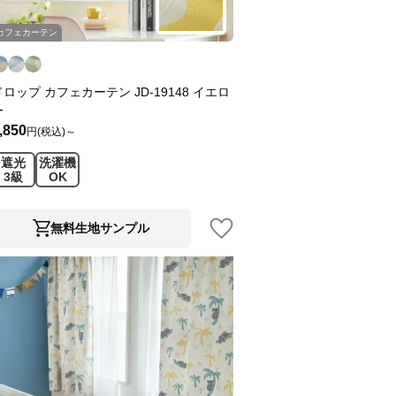
カフェカーテン
ドロップ カフェカーテン JD-19148 イエロ
ー
,850
円(税込)～
遮光
洗濯機
3級
OK
無料生地サンプル