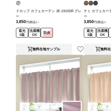
ドロップ カフェカーテン JE-19150R グレ
ナミ カフェカーテン
ー
ー
3,850
3,850
円(税込)～
円(税込)～
遮光
洗濯機
遮光
洗濯機
防炎
3級
OK
3級
OK
無料生地サンプル
無料生