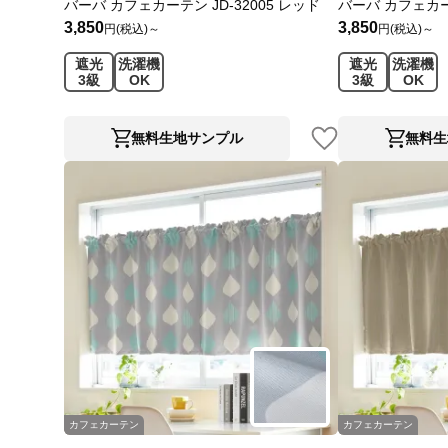
バーバ カフェカーテン JD-32005 レッド
バーバ カフェカーテ
3,850
3,850
円(税込)～
円(税込)～
遮光
洗濯機
遮光
洗濯機
3級
OK
3級
OK
無料生地サンプル
無料生
カフェカーテン
カフェカーテン