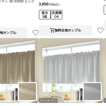
ン JD-32000 ピンク
3,850
円(税込)～
遮光
洗濯機
3級
OK
無料生地サンプル
地サンプル
カフェカーテン