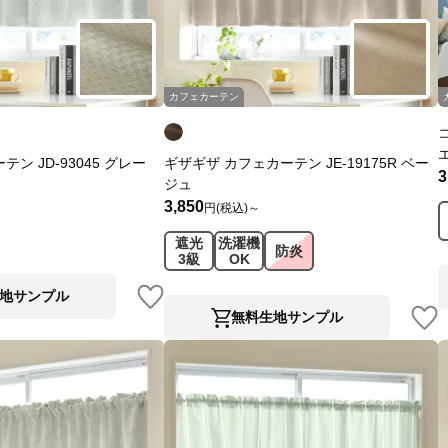
カフェカーテン
ン JD-93045 グレー
ギザギザ カフェカーテン JE-19175R ベー
3
ジュ
3,850
円(税込)～
遮光
洗濯機
防炎
3級
OK
地サンプル
無料生地サンプル