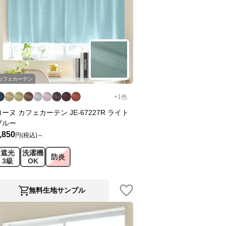
カフェカーテン
+
1
色
ローヌ カフェカーテン JE-67227R ライト
ブルー
,850
円(税込)～
遮光
洗濯機
防炎
3級
OK
無料生地サンプル