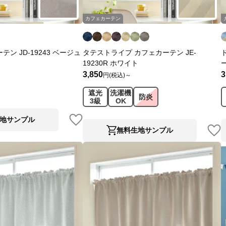
カフェカーテン
ン JD-19243 ベージュ
タテストライプ カフェカーテン JE-
19230R ホワイト
3,850
3
円(税込)～
遮光
洗濯機
防炎
3級
OK
地サンプル
無料生地サンプル