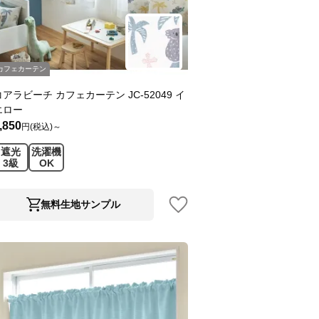
カフェカーテン
コアラビーチ カフェカーテン JC-52049 イ
エロー
,850
円(税込)～
遮光
洗濯機
3級
OK
無料生地サンプル