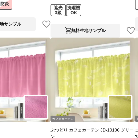
防炎
遮光
洗濯機
3級
OK
地サンプル
無料生地サンプル
カフェカーテン
ぶつどり カフェカーテン JD-19196 グリー
ン
3