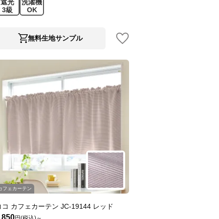
遮光
洗濯機
3級
OK
無料生地サンプル
カフェカーテン
ココ カフェカーテン JC-19144 レッド
,850
円(税込)～