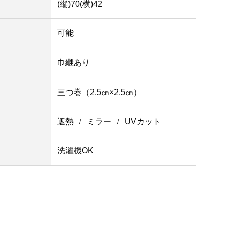
(縦)70(横)42
可能
巾継あり
三つ巻（2.5㎝×2.5㎝）
遮熱
ミラー
UVカット
洗濯機OK