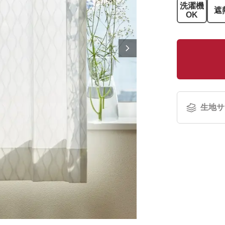
洗濯機
遮
OK
生地サ