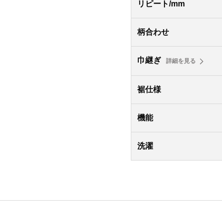
リピート/mm
柄合わせ
巾継ぎ
詳細を見る
裾仕様
機能
洗濯