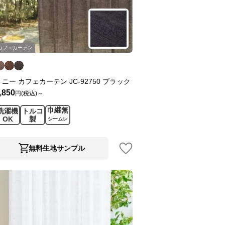
カフェカーテン
トニー カフェカーテン JC-92750 ブラック
,850
円(税込)～
巾継無
洗濯機
トルコ
OK
製
シームレ
ス
無料生地サンプル