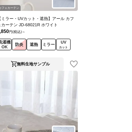
カフェカーテン
【ミラー・UVカット・遮熱】アール カフ
ェカーテン JD-68021R ホワイト
,850
円(税込)～
洗濯機
UV
防炎
遮熱
ミラー
OK
カット
無料生地サンプル