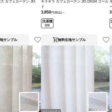
 カフェカーテン JD-
キラキラ カフェカーテン JD-19104 ゴール
ド
3,850
3
円(税込)～
洗濯機
OK
地サンプル
無料生地サンプル
カフェカーテン