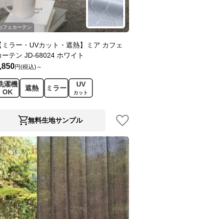
カフェカーテン
【ミラー・UVカット・遮熱】ミア カフェ
カーテン JD-68024 ホワイト
,850
円(税込)～
洗濯機
UV
遮熱
ミラー
OK
カット
無料生地サンプル