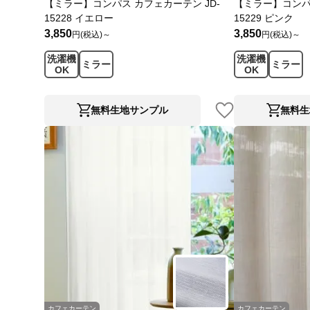
【ミラー】コンパス カフェカーテン JD-
【ミラー】コンパス
15228 イエロー
15229 ピンク
3,850
3,850
円(税込)～
円(税込)～
洗濯機
洗濯機
ミラー
ミラー
OK
OK
無料生地サンプル
無料生
カフェカーテン
カフェカーテン