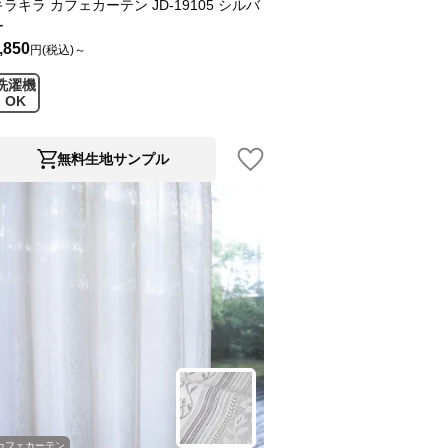
キラキラ カフェカーテン JD-19105 シルバ
ー
,850
円(税込)～
洗濯機
OK
無料生地サンプル
カフェカーテン