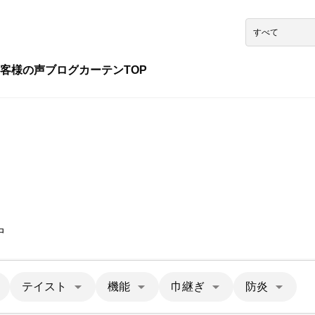
客様の声
ブログ
カーテンTOP
中
テイスト
機能
巾継ぎ
防炎