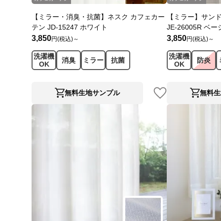
【ミラー・消臭・抗菌】ネスク カフェカー
【ミラー】サンド
テン JD-15247 ホワイト
JE-26005R ベ
3,850
3,850
円(税込)～
円(税込)～
洗濯機
洗濯機
消臭
ミラー
抗菌
防炎
OK
OK
無料生地サンプル
無料生