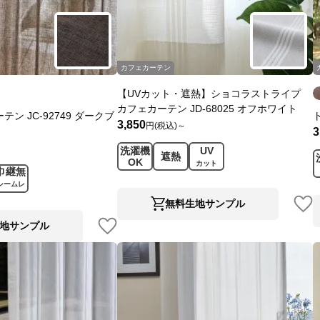
カフェカーテン
【UVカット・遮熱】ショコラストライプ
カフェカーテン JD-68025 オフホワイト
ン JC-92749 ダークブ
3,850
円(税込)～
3
洗濯機
UV
遮熱
OK
カット
巾継無
シームレ
ス
無料生地サンプル
地サンプル