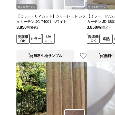
カフェカーテン
カフェカーテン
【ミラー・ＵＶカット】シャーレット カフ
【ミラー・UVカ
ェカーテン JC-74001 ホワイト
カーテン JD-68
3,850
3,850
円(税込)～
円(税込)～
洗濯機
UV
洗濯機
ミラー
遮熱
OK
OK
カット
無料生地サンプル
無料生