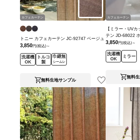
カフェカーテン
カフェカーテン
【ミラー・UVカ
テン JD-68022
トニー カフェカーテン JC-92747 ベージュ
3,850
円(税込)～
3,850
円(税込)～
洗濯機
巾継無
ミラー
洗濯機
トルコ
OK
OK
製
シームレ
ス
無料生
無料生地サンプル