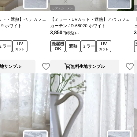
カフェカーテン
ット・遮熱】ベラ カフェ
【ミラー・UVカット・遮熱】アバ カフェ
019 ホワイト
カーテン JD-68020 ホワイト
3,850
3
円(税込)～
UV
洗濯機
UV
ミラー
遮熱
ミラー
OK
カット
カット
地サンプル
無料生地サンプル