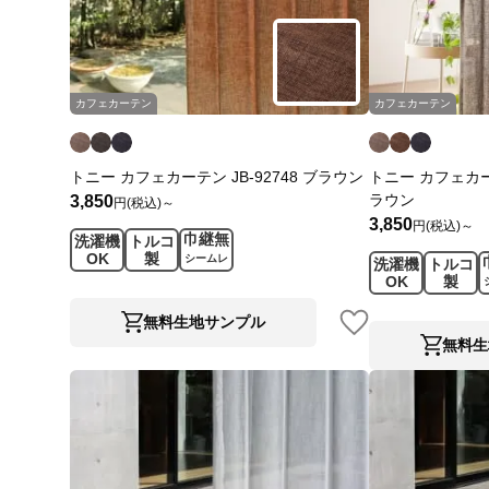
カフェカーテン
カフェカーテン
トニー カフェカーテン JB-92748 ブラウン
トニー カフェカーテ
ラウン
3,850
円(税込)～
3,850
円(税込)～
巾継無
洗濯機
トルコ
OK
製
シームレ
洗濯機
トルコ
ス
OK
製
無料生地サンプル
無料生