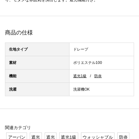
商品の仕様
生地タイプ
ドレープ
素材
ポリエステル100
機能
遮光1級
防炎
洗濯
洗濯機OK
関連カテゴリ
アーバン
遮光
遮光
遮光1級
ウォッシャブル
防炎