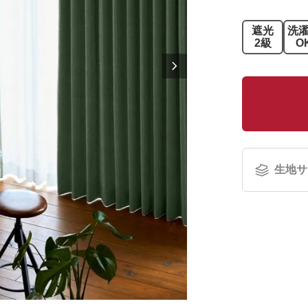
遮光
洗
2級
O
生地サ