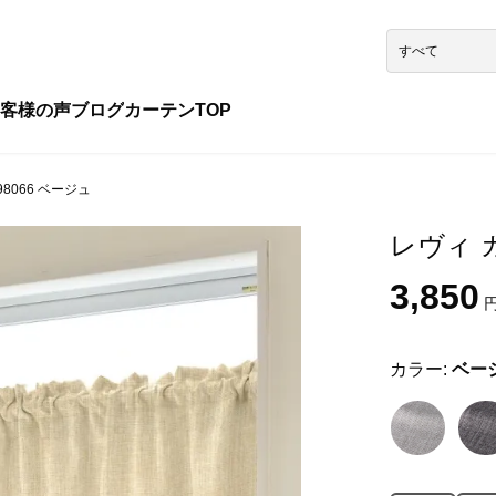
客様の声
ブログ
カーテンTOP
8066 ベージュ
レヴィ カ
3,850
円
カラー:
ベー