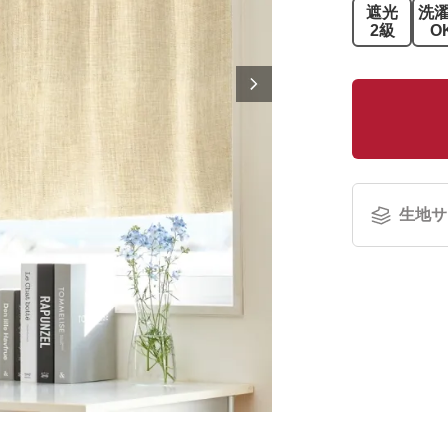
遮光
洗
2級
O
生地サ