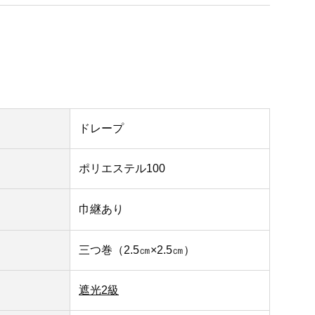
ドレープ
ポリエステル100
巾継あり
三つ巻（2.5㎝×2.5㎝）
遮光2級