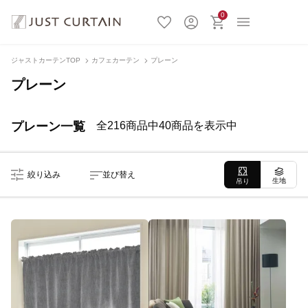
0
ジャストカーテンTOP
カフェカーテン
プレーン
プレーン
プレーン一覧
全216商品中40商品を表示中
絞り込み
並び替え
生地
吊り