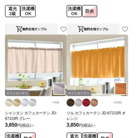
遮光
洗濯機
洗濯機
防炎
2級
OK
OK
無料生地サンプル
無料生地サンプル
カフェカーテン
カフェカーテン
+
5
色
+
45
色
シャンタン カフェカーテン JD-
ツル カフェカーテン JD-67210R オ
67119R グレー
レンジ
3,850
3,850
円(税込)～
円(税込)～
洗濯機
遮光
洗濯機