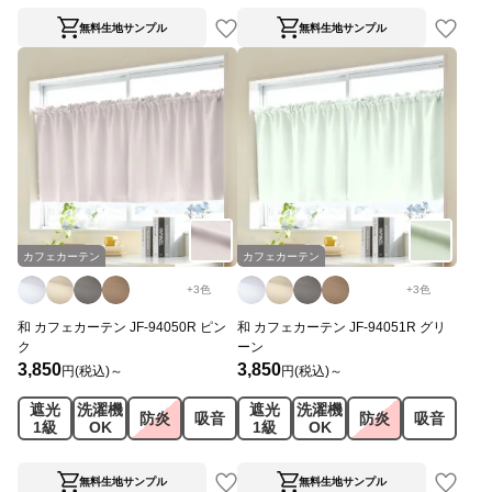
無料生地サンプル
無料生地サンプル
カフェカーテン
カフェカーテン
+
3
色
+
3
色
和 カフェカーテン JF-94050R ピン
和 カフェカーテン JF-94051R グリ
ク
ーン
3,850
3,850
円(税込)～
円(税込)～
遮光
洗濯機
遮光
洗濯機
防炎
吸音
防炎
吸音
1級
OK
1級
OK
無料生地サンプル
無料生地サンプル