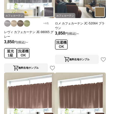
カフェカーテン
カフェカーテン
ロメ カフェカーテン JC-52064 ブラ
+
4
色
ウン
レヴィ カフェカーテン JE-98065 グ
3,850
円(税込)～
レー
3,850
円(税込)～
洗濯機
OK
遮光
洗濯機
1級
OK
無料生地サンプル
無料生地サンプル