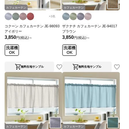
カフェカーテン
カフェカーテン
+
3
色
コクーン カフェカーテン JE-98093
ザクナチ カフェカーテン JE-94017
アイボリー
ブラウン
3,850
3,850
円(税込)～
円(税込)～
洗濯機
洗濯機
OK
OK
無料生地サンプル
無料生地サンプル
カフェカーテン
カフェカーテン