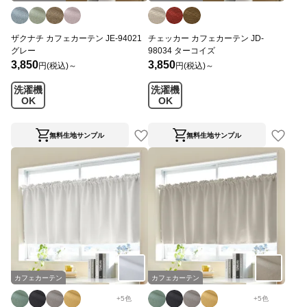
ザクナチ カフェカーテン JE-94021
チェッカー カフェカーテン JD-
グレー
98034 ターコイズ
3,850
3,850
円(税込)～
円(税込)～
洗濯機
洗濯機
OK
OK
無料生地サンプル
無料生地サンプル
カフェカーテン
カフェカーテン
+
5
色
+
5
色