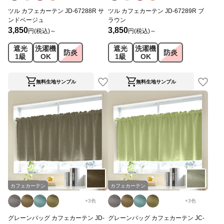
ツル カフェカーテン JD-67288R サ
ツル カフェカーテン JD-67289R ブ
ンドベージュ
ラウン
3,850
3,850
円(税込)～
円(税込)～
遮光
洗濯機
遮光
洗濯機
防炎
防炎
1級
OK
1級
OK
無料生地サンプル
無料生地サンプル
カフェカーテン
カフェカーテン
+
3
色
+
3
色
グレーンバッグ カフェカーテン JD-
グレーンバッグ カフェカーテン JC-