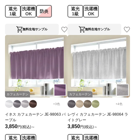
遮光
洗濯機
遮光
洗濯機
防炎
1級
OK
1級
OK
無料生地サンプル
無料生地サンプル
カフェカーテン
カフェカーテン
+
3
色
+
4
色
イネス カフェカーテン JE-98063 パ
レヴィ カフェカーテン JE-98064 ラ
ープル
イトグレー
3,850
3,850
円(税込)～
円(税込)～
遮光
洗濯機
遮光
洗濯機