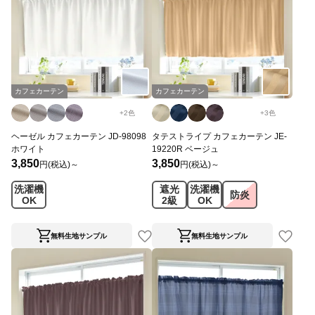
カフェカーテン
カフェカーテン
+
2
色
+
3
色
ヘーゼル カフェカーテン JD-98098
タテストライプ カフェカーテン JE-
ホワイト
19220R ベージュ
3,850
3,850
円(税込)～
円(税込)～
洗濯機
遮光
洗濯機
防炎
OK
2級
OK
無料生地サンプル
無料生地サンプル