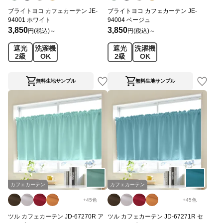
ブライトヨコ カフェカーテン JE-
ブライトヨコ カフェカーテン JE-
94001 ホワイト
94004 ベージュ
3,850
3,850
円(税込)～
円(税込)～
遮光
洗濯機
遮光
洗濯機
2級
OK
2級
OK
無料生地サンプル
無料生地サンプル
カフェカーテン
カフェカーテン
+
45
色
+
45
色
ツル カフェカーテン JD-67270R ア
ツル カフェカーテン JD-67271R セ