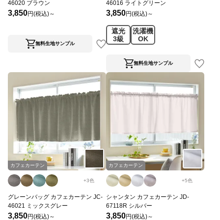
46020 ブラウン
46016 ライトグリーン
3,850
3,850
円(税込)～
円(税込)～
遮光
洗濯機
3級
OK
無料生地サンプル
無料生地サンプル
カフェカーテン
カフェカーテン
+
3
色
+
5
色
グレーンバッグ カフェカーテン JC-
シャンタン カフェカーテン JD-
46021 ミックスグレー
67118R シルバー
3,850
3,850
円(税込)～
円(税込)～