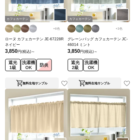
カフェカーテン
カフェカーテン
+
6
色
+
3
色
ローヌ カフェカーテン JE-67228R
グレーンバッグ カフェカーテン JC-
ネイビー
46014 ミント
3,850
3,850
円(税込)～
円(税込)～
遮光
洗濯機
遮光
洗濯機
防炎
1級
OK
2級
OK
無料生地サンプル
無料生地サンプル