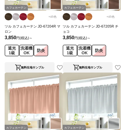
カフェカーテン
カフェカーテン
+
45
色
+
45
色
ツル カフェカーテン JD-67204R マ
ツル カフェカーテン JD-67205R チ
ロン
ョコ
3,850
3,850
円(税込)～
円(税込)～
遮光
洗濯機
遮光
洗濯機
防炎
防炎
1級
OK
1級
OK
無料生地サンプル
無料生地サンプル
カフェカーテン
カフェカーテン