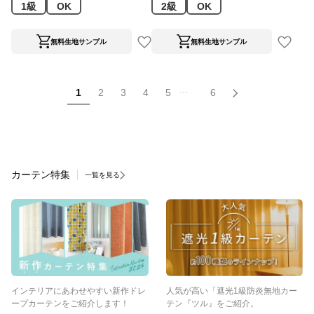
1級
OK
2級
OK
無料生地サンプル
無料生地サンプル
...
1
2
3
4
5
6
カーテン特集
一覧を見る
インテリアにあわせやすい新作ドレ
人気が高い「遮光1級防炎無地カー
ープカーテンをご紹介します！
テン『ツル』をご紹介。