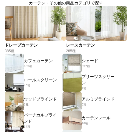
カーテン・その他の商品カテゴリで探す
ドレープカーテン
レースカーテン
385種
285種
カフェカーテン
シェード
653種
637種
プリーツスクリー
ロールスクリーン
ン
40種
7種
ウッドブラインド
アルミブラインド
2種
6種
バーチカルブライ
カーテンレール
ンド
18種
14種