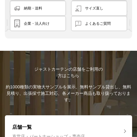
納期・送料
サイズ直し
企業・法人向け
よくあるご質問
ジャストカーテンの店舗をご利用の
方はこちら
約1000種類の実物大サンプルを展示、無料サンプル貸出し、無料
見積り、出張採寸施工対応、各メーカー商品も取り扱っておりま
す。
店舗一覧
直営店・パートナーショップ・専売店