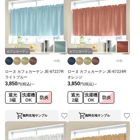
カフェカーテン
カフェカーテン
+
6
色
+
6
色
ローヌ カフェカーテン JE-67227R
ローヌ カフェカーテン JE-67224R
ライトブルー
オレンジ
3,850
3,850
円(税込)～
円(税込)～
遮光
洗濯機
遮光
洗濯機
防炎
防炎
3級
OK
2級
OK
無料生地サンプル
無料生地サンプル