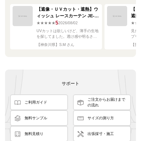
【遮像・ＵＶカット・遮熱】ウ
【ミ
ィッシュ レースカーテン JE-
遮熱
67249R シルバー
ーテン
5
★★★★★
2026/08/02
★★
UVカットは欲しいけど、薄手の生地
見た
を探してました。透け感や明るさも
プリ
ちょうど良く思った通りで満足で
れい
【神奈川県】S.M さん
【愛知
す。
サポート
ご注文からお届けまで
ご利用ガイド
の流れ
無料サンプル
サイズの測り方
無料見積り
出張採寸・施工