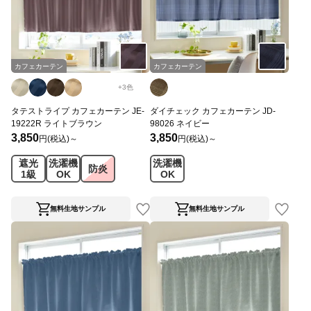
カフェカーテン
カフェカーテン
+
3
色
タテストライプ カフェカーテン JE-
ダイチェック カフェカーテン JD-
19222R ライトブラウン
98026 ネイビー
3,850
3,850
円(税込)～
円(税込)～
遮光
洗濯機
洗濯機
防炎
1級
OK
OK
無料生地サンプル
無料生地サンプル