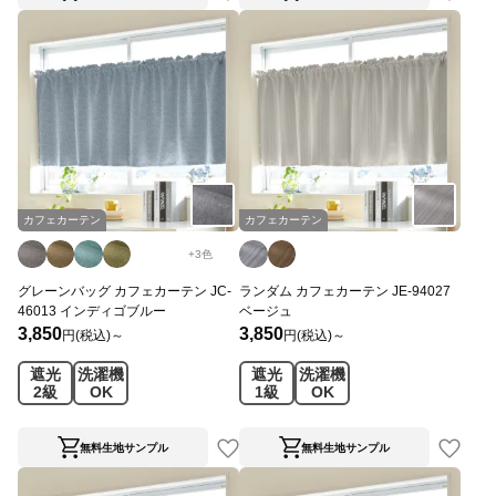
カフェカーテン
カフェカーテン
+
3
色
グレーンバッグ カフェカーテン JC-
ランダム カフェカーテン JE-94027
46013 インディゴブルー
ベージュ
3,850
3,850
円(税込)～
円(税込)～
遮光
洗濯機
遮光
洗濯機
2級
OK
1級
OK
無料生地サンプル
無料生地サンプル