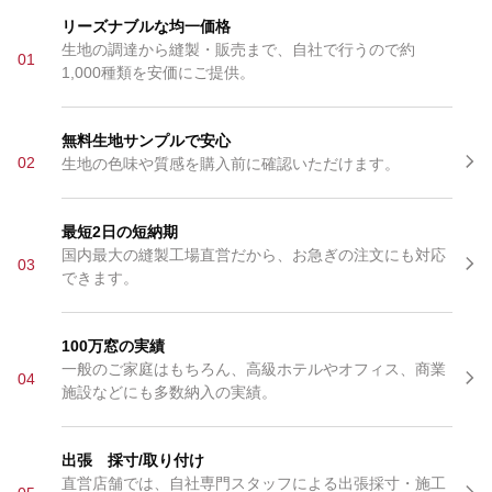
リーズナブルな均一価格
生地の調達から縫製・販売まで、自社で行うので約
01
1,000種類を安価にご提供。
無料生地サンプルで安心
02
生地の色味や質感を購入前に確認いただけます。
最短2日の短納期
国内最大の縫製工場直営だから、お急ぎの注文にも対応
03
できます。
100万窓の実績
一般のご家庭はもちろん、高級ホテルやオフィス、商業
04
施設などにも多数納入の実績。
出張 採寸/取り付け
直営店舗では、自社専門スタッフによる出張採寸・施工