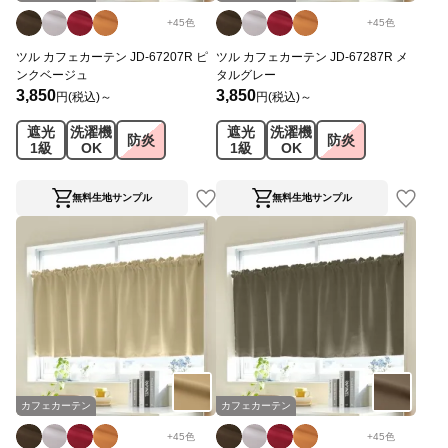
+
45
色
+
45
色
ツル カフェカーテン JD-67207R ピ
ツル カフェカーテン JD-67287R メ
ンクベージュ
タルグレー
3,850
3,850
円(税込)～
円(税込)～
遮光
洗濯機
遮光
洗濯機
防炎
防炎
1級
OK
1級
OK
無料生地サンプル
無料生地サンプル
カフェカーテン
カフェカーテン
+
45
色
+
45
色