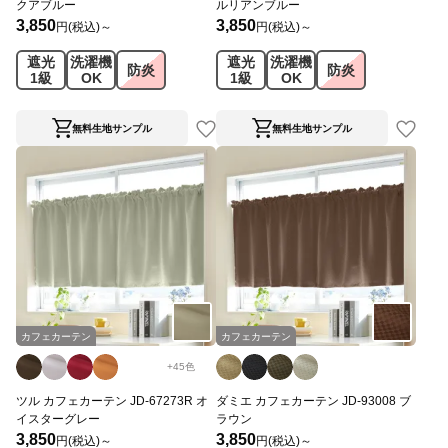
クアブルー
ルリアンブルー
3,850
3,850
円(税込)～
円(税込)～
遮光
洗濯機
遮光
洗濯機
防炎
防炎
1級
OK
1級
OK
無料生地サンプル
無料生地サンプル
カフェカーテン
カフェカーテン
+
45
色
ツル カフェカーテン JD-67273R オ
ダミエ カフェカーテン JD-93008 ブ
イスターグレー
ラウン
3,850
3,850
円(税込)～
円(税込)～