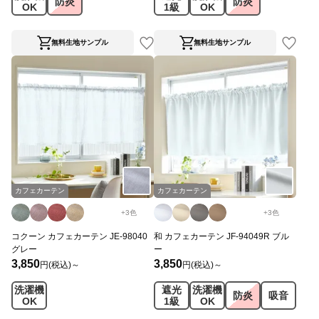
防炎
防炎
OK
1級
OK
無料生地サンプル
無料生地サンプル
カフェカーテン
カフェカーテン
+
3
色
+
3
色
コクーン カフェカーテン JE-98040
和 カフェカーテン JF-94049R ブル
グレー
ー
3,850
3,850
円(税込)～
円(税込)～
洗濯機
遮光
洗濯機
防炎
吸音
OK
1級
OK