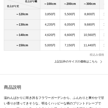
仕上がり幅
～100cm
～200cm
～300cm
～4
仕上がり丈
～120cm
3,850円
5,500円
8,800円
11
～130cm
4,235円
6,050円
9,680円
12
～140cm
4,620円
6,600円
10,560円
13
～150cm
5,005円
7,150円
11,440円
14
税込み価格
上記以外のサイズの価格はこちら
商品説明
溢れんばかりに咲き誇るフラワーガーデンから、ふんわりと爽やかで甘
い香りが漂ってきそうな、明るくハッピーな柄のプリントドレープで