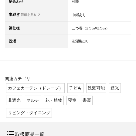
柄合わせ
可能
巾継ぎ
巾継あり
詳細を見る
裾仕様
三つ巻（2.5㎝×2.5㎝）
洗濯
洗濯機OK
関連カテゴリ
カフェカーテン（ドレープ）
子ども
洗濯可能
遮光
非遮光
マルチ
花・植物
寝室
書斎
リビング・ダイニング
取扱商品一覧