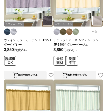
カフェカーテン
カフェカーテン
+
4
色
ヴェイン カフェカーテン JE-12271
ナチュラルアース カフェカーテン
ダークグレー
JF-14064 グレーベージュ
3,850
3,850
円(税込)～
円(税込)～
洗濯機
天然
洗濯
OK
素材
不可
無料生地サンプル
無料生地サンプル