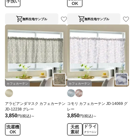
手洗い
OK
無料生地サンプル
無料生地サンプル
カフェカーテン
カフェカーテン
アラビアンダマスク カフェカーテン
コモリ カフェカーテン JD-14069 グ
JD-12238 グレー
レー
3,850
3,850
円(税込)～
円(税込)～
ドライ
洗濯機
天然
OK
素材
クリーニン
グ