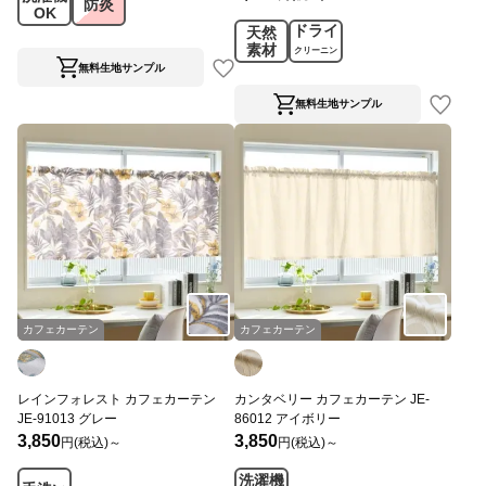
防炎
OK
ドライ
天然
素材
クリーニン
無料生地サンプル
グ
無料生地サンプル
カフェカーテン
カフェカーテン
レインフォレスト カフェカーテン
カンタベリー カフェカーテン JE-
JE-91013 グレー
86012 アイボリー
3,850
3,850
円(税込)～
円(税込)～
洗濯機