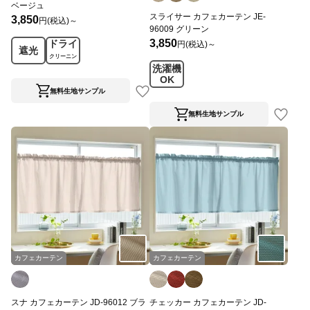
ベージュ
スライサー カフェカーテン JE-
3,850
円(税込)～
96009 グリーン
3,850
ドライ
円(税込)～
遮光
クリーニン
洗濯機
グ
OK
無料生地サンプル
無料生地サンプル
カフェカーテン
カフェカーテン
スナ カフェカーテン JD-96012 ブラ
チェッカー カフェカーテン JD-