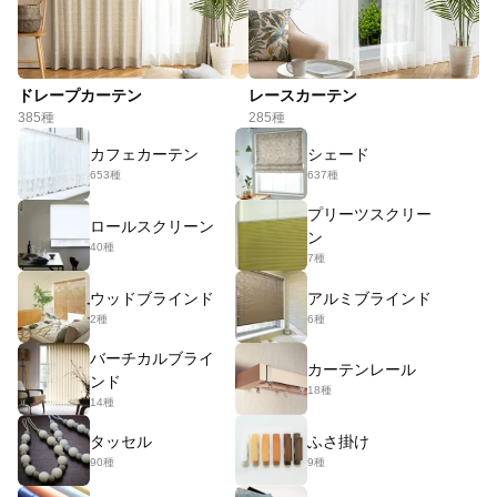
ドレープカーテン
レースカーテン
385種
285種
カフェカーテン
シェード
653種
637種
プリーツスクリー
ロールスクリーン
ン
40種
7種
ウッドブラインド
アルミブラインド
2種
6種
バーチカルブライ
カーテンレール
ンド
18種
14種
タッセル
ふさ掛け
90種
9種