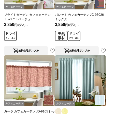
カフェカーテン
カフェカーテン
ブライトガーデン カフェカーテン
パレット カフェカーテン JC-95026
JE-92718 ベージュ
ミックス
3,850
3,850
円(税込)～
円(税込)～
ドライ
ドライ
天然
素材
クリーニン
クリーニン
グ
グ
無料生地サンプル
無料生地サンプル
カフェカーテン
カフェカーテン
ガーラ カフェカーテン JD-9105 レッ