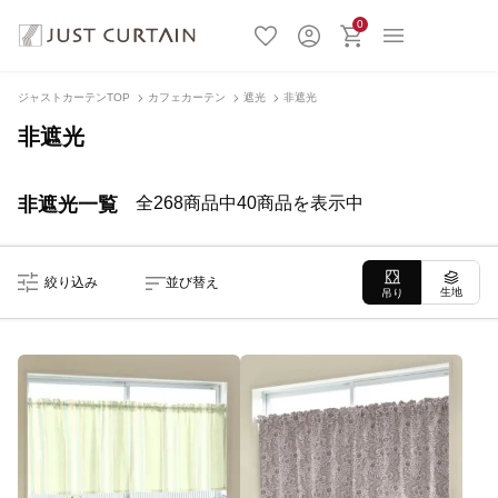
0
ジャストカーテンTOP
カフェカーテン
遮光
非遮光
非遮光
非遮光一覧
全268商品中40商品を表示中
絞り込み
並び替え
生地
吊り