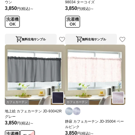
ウン
98034 ターコイズ
3,850
3,850
円(税込)～
円(税込)～
洗濯機
洗濯機
OK
OK
無料生地サンプル
無料生地サンプル
カフェカーテン
カフェカーテン
地上絵 カフェカーテン JD-93042R
グレー
静寂 カフェカーテン JD-35004 ペー
3,850
円(税込)～
ルピンク
3,850
円(税込)～
洗濯機