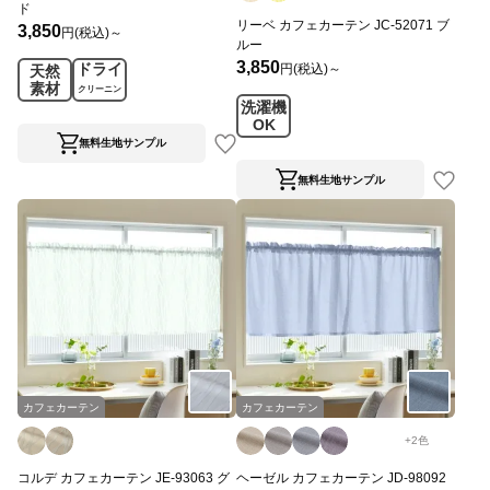
ド
リーベ カフェカーテン JC-52071 ブ
3,850
円(税込)～
ルー
3,850
ドライ
円(税込)～
天然
素材
クリーニン
洗濯機
グ
OK
無料生地サンプル
無料生地サンプル
カフェカーテン
カフェカーテン
+
2
色
コルデ カフェカーテン JE-93063 グ
ヘーゼル カフェカーテン JD-98092