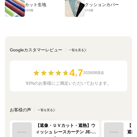
カット生地
クッションカバー
649種
374種
Googleカスタマーレビュー
一覧を見る
4.7
2026/08現在
93%のお客様にご満足いただいております。
お客様の声
一覧を見る
【遮像・ＵＶカット・遮熱】ウ
【ミ
ィッシュ レースカーテン JE-
遮熱