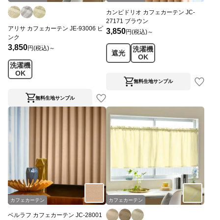
カンピドリオ カフェカーテン JC-
27171 ブラウン
アリサ カフェカーテン JE-93006 ピ
3,850
円(税込)～
ンク
3,850
円(税込)～
洗濯機
遮光
OK
洗濯機
OK
無料生地サンプル
無料生地サンプル
カフェカーテン
カフェカーテン
ベルラフ カフェカーテン JC-28001