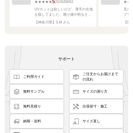
67249R シルバー
ーテン
5
★★★★★
2026/08/02
★★
UVカットは欲しいけど、薄手の生地
見た
を探してました。透け感や明るさも
プリ
ちょうど良く思った通りで満足で
れい
【神奈川県】S.M さん
【愛知
す。
サポート
ご注文からお届けまで
ご利用ガイド
の流れ
無料サンプル
サイズの測り方
無料見積り
出張採寸・施工
納期・送料
サイズ直し