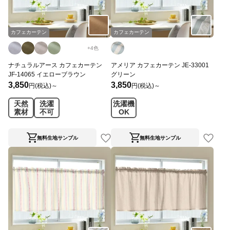
カフェカーテン
カフェカーテン
+
4
色
ナチュラルアース カフェカーテン
アメリア カフェカーテン JE-33001
JF-14065 イエローブラウン
グリーン
3,850
3,850
円(税込)～
円(税込)～
天然
洗濯
洗濯機
素材
不可
OK
無料生地サンプル
無料生地サンプル