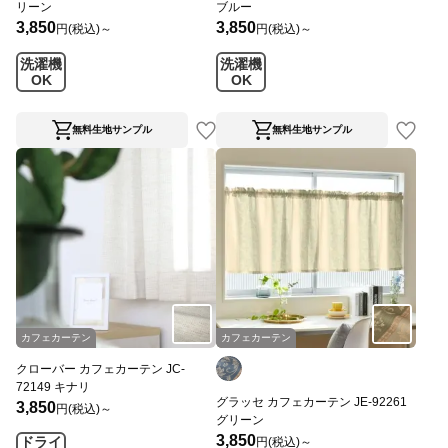
リーン
ブルー
3,850
3,850
円(税込)～
円(税込)～
洗濯機
洗濯機
OK
OK
無料生地サンプル
無料生地サンプル
カフェカーテン
カフェカーテン
クローバー カフェカーテン JC-
72149 キナリ
グラッセ カフェカーテン JE-92261
3,850
円(税込)～
グリーン
3,850
ドライ
円(税込)～