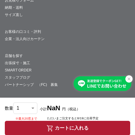
お見積りフォーム
納期・送料
サイズ直し
お客様の口コミ・評判
企業・法人向けカーテン
店舗を探す
出張採寸・施工
SMART ORDER
スタッフブログ
パートナーシップ （FC) 募集
NaN
数量
小計
円
（税込）
会社概要
採用情報
特定商取引法について
プライバシーポリシー
サイトマップ
ただいまご注文すると
8/19
に出荷予定
※最大20窓まで
© JUST CURTAIN
カートに入れる