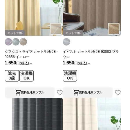
カット生地
カット生地
タフタストライプ カット生地 JE-
イビスト カット生地 JE-93003 ブラ
92656 イエロー
ウン
1,650
1,650
円(税込)～
円(税込)～
遮光
洗濯機
洗濯機
3級
OK
OK
無料生地サンプル
無料生地サンプル