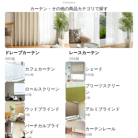
Category
カーテン・その他の商品カテゴリで探す
ドレープカーテン
レースカーテン
385種
284種
カフェカーテン
シェード
652種
636種
プリーツスクリー
ロールスクリーン
ン
40種
7種
ウッドブラインド
アルミブラインド
2種
6種
バーチカルブライ
カーテンレール
ンド
18種
14種