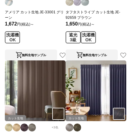
アメリア カット生地 JE-33001 グリ
タフタストライプ カット生地 JE-
ーン
92659 ブラウン
1,672
1,650
円(税込)～
円(税込)～
洗濯機
遮光
洗濯機
OK
3級
OK
無料生地サンプル
無料生地サンプル
カット生地
カット生地
+
3
色