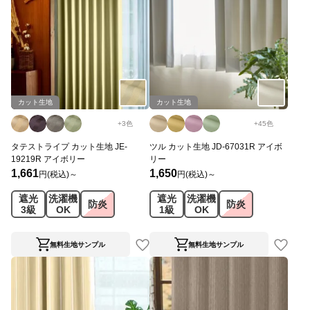
カット生地
カット生地
+
3
色
+
45
色
タテストライプ カット生地 JE-
ツル カット生地 JD-67031R アイボ
19219R アイボリー
リー
1,661
1,650
円(税込)～
円(税込)～
遮光
洗濯機
遮光
洗濯機
防炎
防炎
3級
OK
1級
OK
無料生地サンプル
無料生地サンプル