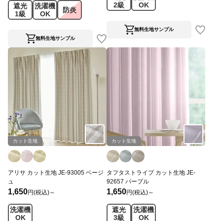
2級
OK
遮光
洗濯機
防炎
1級
OK
無料生地サンプル
無料生地サンプル
カット生地
カット生地
アリサ カット生地 JE-93005 ベージ
タフタストライプ カット生地 JE-
ュ
92657 パープル
1,650
1,650
円(税込)～
円(税込)～
洗濯機
遮光
洗濯機
OK
3級
OK