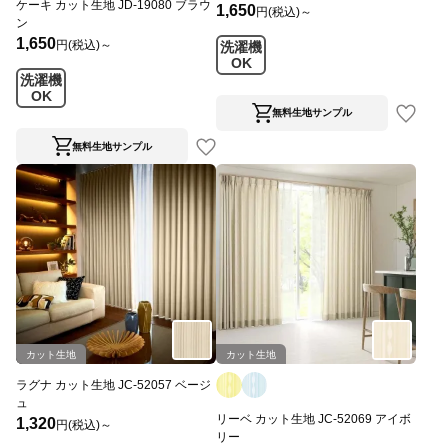
ケーキ カット生地 JD-19080 ブラウ
1,650
円(税込)～
ン
1,650
円(税込)～
洗濯機
OK
洗濯機
OK
無料生地サンプル
無料生地サンプル
カット生地
カット生地
ラグナ カット生地 JC-52057 ベージ
ュ
リーベ カット生地 JC-52069 アイボ
1,320
円(税込)～
リー