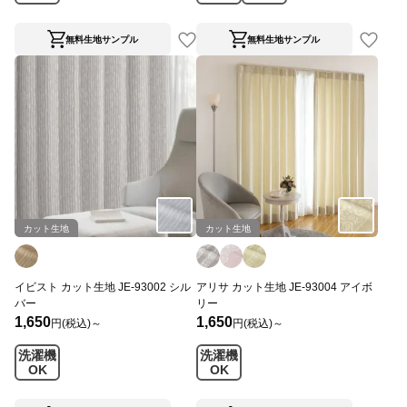
無料生地サンプル
無料生地サンプル
カット生地
カット生地
イビスト カット生地 JE-93002 シル
アリサ カット生地 JE-93004 アイボ
バー
リー
1,650
1,650
円(税込)～
円(税込)～
洗濯機
洗濯機
OK
OK