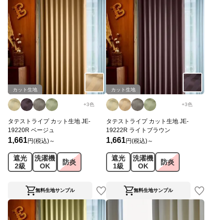
カット生地
カット生地
+
3
色
+
3
色
タテストライプ カット生地 JE-
タテストライプ カット生地 JE-
19220R ベージュ
19222R ライトブラウン
1,661
1,661
円(税込)～
円(税込)～
遮光
洗濯機
遮光
洗濯機
防炎
防炎
2級
OK
1級
OK
無料生地サンプル
無料生地サンプル