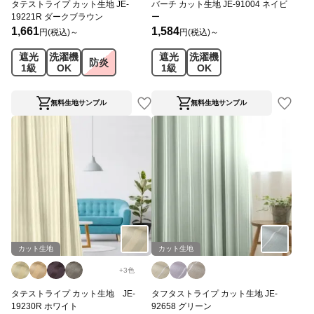
タテストライプ カット生地 JE-
バーチ カット生地 JE-91004 ネイビ
19221R ダークブラウン
ー
1,661
1,584
円(税込)～
円(税込)～
遮光
洗濯機
遮光
洗濯機
防炎
1級
OK
1級
OK
無料生地サンプル
無料生地サンプル
カット生地
カット生地
+
3
色
タテストライプ カット生地 JE-
タフタストライプ カット生地 JE-
19230R ホワイト
92658 グリーン