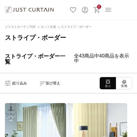
0
ジャストカーテンTOP
カット生地
ストライプ・ボーダー
ストライプ・ボーダー
ストライプ・ボーダー一
全43商品中40商品を表示
中
覧
絞り込み
並び替え
生地
吊り