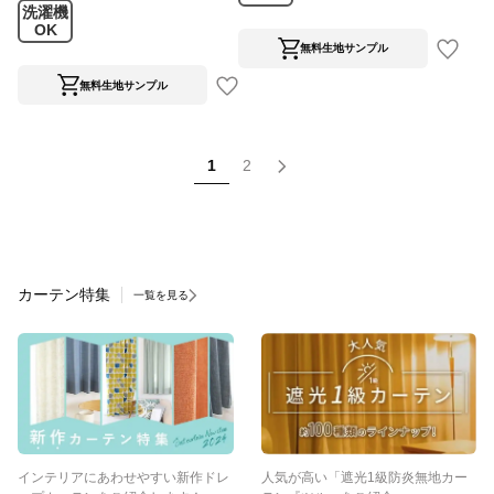
洗濯機
OK
無料生地サンプル
無料生地サンプル
1
2
カーテン特集
一覧を見る
インテリアにあわせやすい新作ドレ
人気が高い「遮光1級防炎無地カー