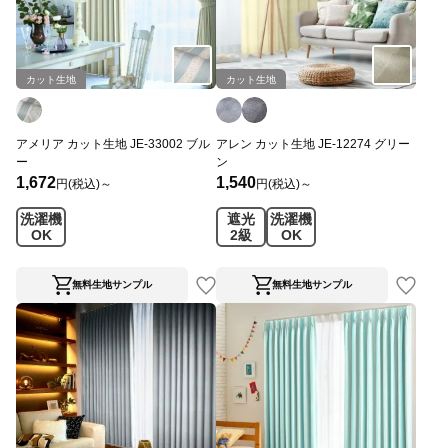
カット生地
カット生地
アメリア カット生地 JE-33002 ブル
アレン カット生地 JE-12274 グリー
ー
ン
1,672
1,540
円(税込)～
円(税込)～
洗濯機
遮光
洗濯機
OK
2級
OK
無料生地サンプル
無料生地サンプル