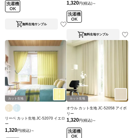
1,320
円(税込)～
洗濯機
OK
洗濯機
OK
無料生地サンプル
無料生地サンプル
カット生地
カット生地
オウル カット生地 JC-52058 アイボ
リー
リーベ カット生地 JC-52070 イエロ
1,320
円(税込)～
ー
1,320
円(税込)～
洗濯機
OK