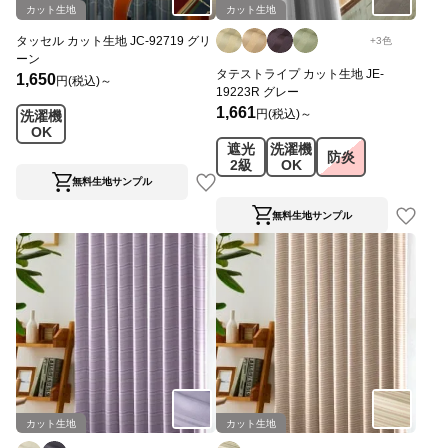
カット生地
カット生地
タッセル カット生地 JC-92719 グリ
+
3
色
ーン
タテストライプ カット生地 JE-
1,650
円(税込)～
19223R グレー
1,661
円(税込)～
洗濯機
OK
遮光
洗濯機
防炎
2級
OK
無料生地サンプル
無料生地サンプル
カット生地
カット生地