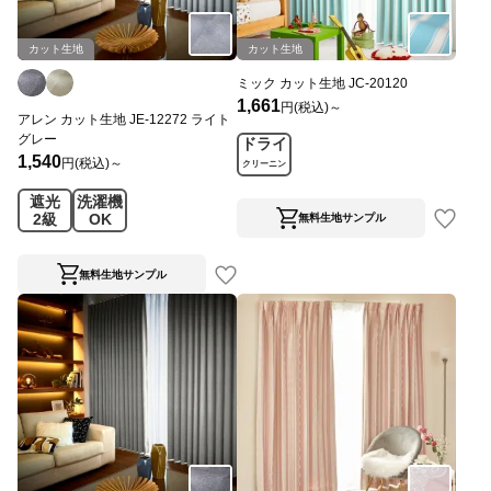
カット生地
カット生地
ミック カット生地 JC-20120
1,661
円(税込)～
アレン カット生地 JE-12272 ライト
グレー
ドライ
1,540
円(税込)～
クリーニン
グ
遮光
洗濯機
2級
OK
無料生地サンプル
無料生地サンプル