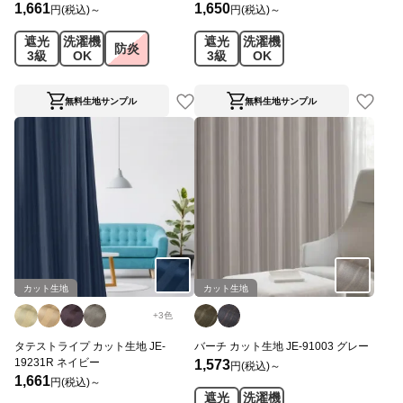
1,661
1,650
円(税込)～
円(税込)～
遮光
洗濯機
遮光
洗濯機
防炎
3級
OK
3級
OK
無料生地サンプル
無料生地サンプル
カット生地
カット生地
+
3
色
タテストライプ カット生地 JE-
バーチ カット生地 JE-91003 グレー
19231R ネイビー
1,573
円(税込)～
1,661
円(税込)～
遮光
洗濯機