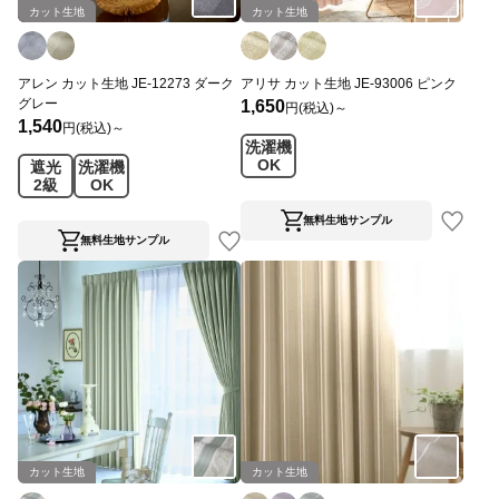
カット生地
カット生地
アレン カット生地 JE-12273 ダーク
アリサ カット生地 JE-93006 ピンク
グレー
1,650
円(税込)～
1,540
円(税込)～
洗濯機
OK
遮光
洗濯機
2級
OK
無料生地サンプル
無料生地サンプル
カット生地
カット生地