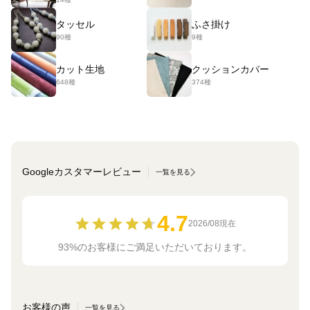
タッセル
ふさ掛け
90種
9種
カット生地
クッションカバー
648種
374種
Googleカスタマーレビュー
一覧を見る
4.7
2026/08現在
93%のお客様にご満足いただいております。
お客様の声
一覧を見る