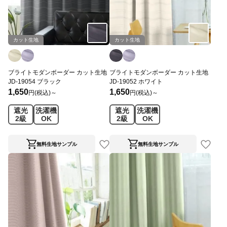
カット生地
カット生地
ブライトモダンボーダー カット生地
ブライトモダンボーダー カット生地
JD-19054 ブラック
JD-19052 ホワイト
1,650
1,650
円(税込)～
円(税込)～
遮光
洗濯機
遮光
洗濯機
2級
OK
2級
OK
無料生地サンプル
無料生地サンプル