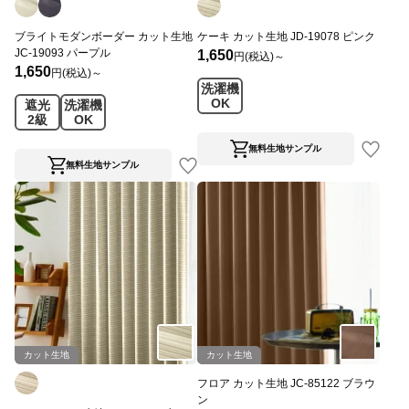
ブライトモダンボーダー カット生地
ケーキ カット生地 JD-19078 ピンク
JC-19093 パープル
1,650
円(税込)～
1,650
円(税込)～
洗濯機
OK
遮光
洗濯機
2級
OK
無料生地サンプル
無料生地サンプル
カット生地
カット生地
フロア カット生地 JC-85122 ブラウ
ン