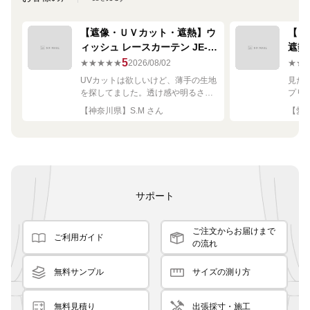
【遮像・ＵＶカット・遮熱】ウ
【ミ
ィッシュ レースカーテン JE-
遮熱
67249R シルバー
ーテン
5
★★★★★
2026/08/02
★★
UVカットは欲しいけど、薄手の生地
見た
を探してました。透け感や明るさも
プリ
ちょうど良く思った通りで満足で
れい
【神奈川県】S.M さん
【愛知
す。
サポート
ご注文からお届けまで
ご利用ガイド
の流れ
無料サンプル
サイズの測り方
無料見積り
出張採寸・施工