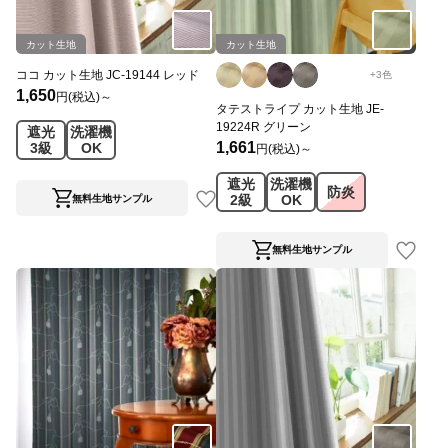
カット生地
カット生地
ココ カット生地 JC-19144 レッド
+
3
色
1,650
円(税込)～
タテストライプ カット生地 JE-
19224R グリーン
遮光
洗濯機
1,661
3級
OK
円(税込)～
遮光
洗濯機
防炎
2級
OK
無料生地サンプル
無料生地サンプル