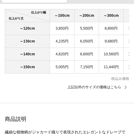
仕上がり幅
～100cm
～200cm
～300cm
～4
仕上がり丈
～120cm
3,850円
5,500円
8,800円
11
～130cm
4,235円
6,050円
9,680円
12
～140cm
4,620円
6,600円
10,560円
13
～150cm
5,005円
7,150円
11,440円
14
税込み価格
上記以外のサイズの価格はこちら
商品説明
繊細な植物柄がジャカード織りで表現されたエレガントなドレープで