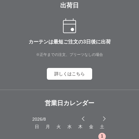
出荷日
カーテンは最短ご注文の3日後に出荷
※正午までの注文、プリーツなしの場合
詳しくはこちら
営業日カレンダー
2026/8
2026/9
木
金
土
日
月
火
水
木
金
土
日
月
火
1
2
3
1
1