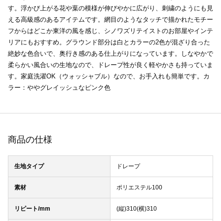
す。浮かび上がる花や葉の模様が伸びやかに広がり、刺繍のようにも見
える高級感のあるアイテムです。網目のようなタッチで描かれたモチー
フからはどこか東洋の風を感じ、シノワズリテイストのお部屋やインテ
リアにもおすすめ。グラウンド部分は白とカラーの2色が混ざり合った
絶妙な色合いで、奥行き感のある仕上がりになっています。しなやかで
柔らかい風合いの生地なので、ドレープ性が良く軽やかさも持っていま
す。家庭洗濯OK（ウォッシャブル）なので、お手入れも簡単です。カ
ラー：ややグレイッシュなピンク色
商品の仕様
生地タイプ
ドレープ
素材
ポリエステル100
リピート/mm
(縦)310(横)310