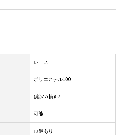
レース
ポリエステル100
(縦)77(横)62
可能
巾継あり