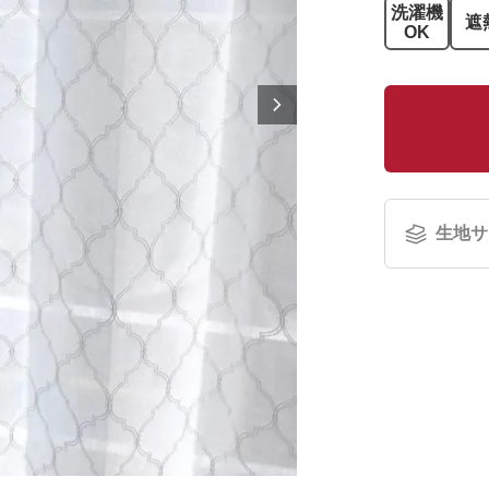
洗濯機
遮
OK
生地サ