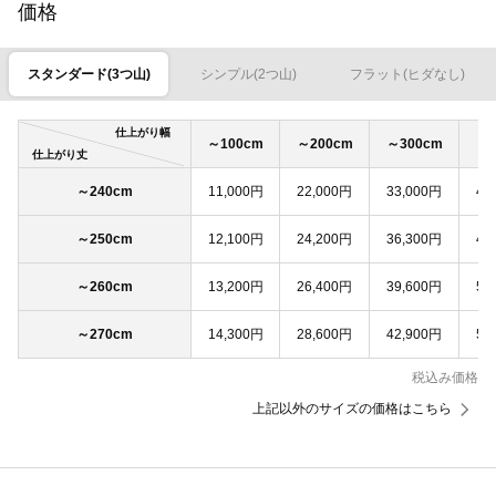
価格
スタンダード(3つ山)
シンプル(2つ山)
フラット(ヒダなし)
仕上がり幅
～100cm
～200cm
～300cm
～4
仕上がり丈
～240cm
11,000円
22,000円
33,000円
44
～250cm
12,100円
24,200円
36,300円
48
～260cm
13,200円
26,400円
39,600円
52
～270cm
14,300円
28,600円
42,900円
57
税込み価格
上記以外のサイズの価格はこちら