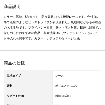
商品説明
ミラー、遮熱、UVカット・防炎効果のある機能レースです。色付きの
糸で流星のようなピンストライプが表現された、無地調ながらも存在感
のある生地です。プライバシー対策、暑さ・寒さ対策、日差し対策でお
探しの方におすすめの商品。家庭洗濯OK（ウォッシャブル）なので、
お手入れも簡単です。カラー：ナチュラルなベージュ色
商品の仕様
生地タイプ
レース
素材
ポリエステル100
リピート/mm
(縦)90(横)82