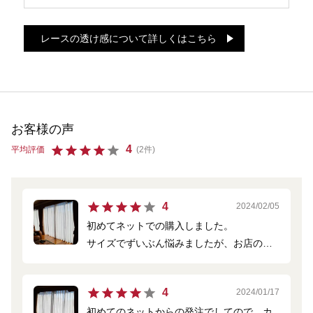
レースの透け感について詳しくはこちら
お客様の声
4
平均評価
(2件)
4
2024/02/05
初めてネットでの購入しました。
サイズでずいぶん悩みましたが、お店の指
示通りと実際のカーテンのサイズも参考に
調整したところほぼ満足に仕上がりまし
4
2024/01/17
た。見本は必ず取り寄せたほうがいいと思
初めてのネットからの発注でしてので、カ
います。