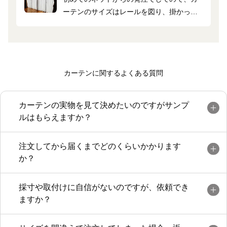
ーテンのサイズはレールを図り、掛かって
いる実際のカーテンのサイズを参考に調整
したところ、ちょうどよいサイズで出来上
がり満足しています。
色はもう少しベージュだと良かったのです
カーテンに関するよくある質問
が、中からはうっすら外が見え、外からは
ほとんど中が見えないので安心です。
カーテンの実物を見て決めたいのですがサンプ
ルはもらえますか？
注文してから届くまでどのくらいかかります
か？
採寸や取付けに自信がないのですが、依頼でき
ますか？