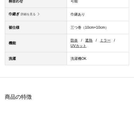
柄合わせ
可能
巾継ぎ
巾継あり
詳細を見る
裾仕様
三つ巻（10cm×10cm）
防炎
遮熱
ミラー
機能
UVカット
洗濯
洗濯機OK
商品の特徴