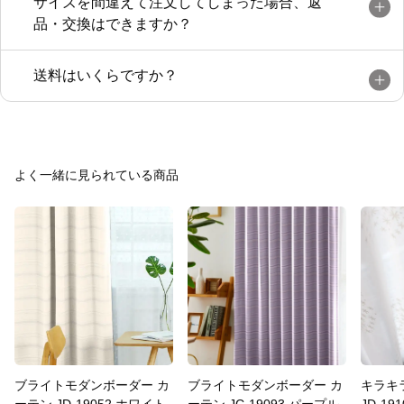
サイズを間違えて注文してしまった場合、返
品・交換はできますか？
送料はいくらですか？
よく一緒に見られている商品
ブライトモダンボーダー カ
ブライトモダンボーダー カ
キラキ
ーテン JD-19052 ホワイト
ーテン JC-19093 パープル
JD-19