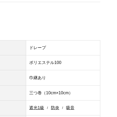
ドレープ
ポリエステル100
巾継あり
三つ巻（10cm×10cm）
遮光1級
防炎
吸音