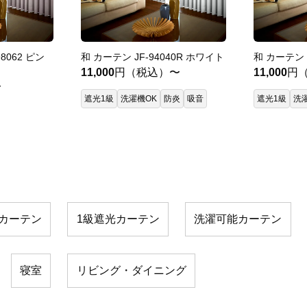
8062 ピン
和 カーテン JF-94040R ホワイト
和 カーテン 
11,000
円（税込）〜
11,000
円
〜
遮光1級
洗濯機OK
防炎
吸音
遮光1級
洗
カーテン
1級遮光カーテン
洗濯可能カーテン
寝室
リビング・ダイニング