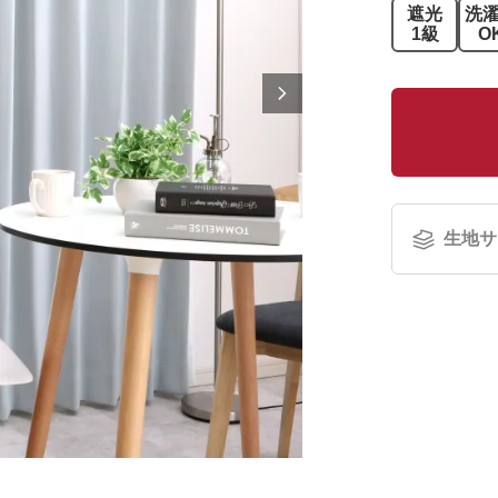
遮光
洗
1級
O
生地サ