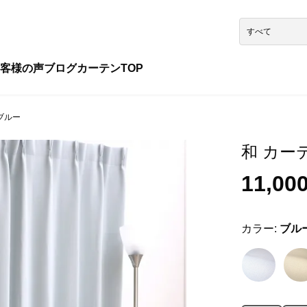
客様の声
ブログ
カーテンTOP
 ブルー
和 カーテ
11,00
カラー:
ブル