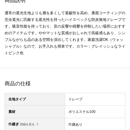
商品説明
通常の遮光生地よりも層を多くして遮蔽性を高め、裏面コーティングの
完全遮光に匹敵する遮光性を持ったハイスペックな防炎無地ドレープで
す。吸音性能を持っており、音の反響や残響を抑制したい場所におすす
めのアイテムです。ややマットな質感がおしゃれで高級感もあり、シン
プルながらも品のある空間を演出してくれます。家庭洗濯OK（ウォッ
シャブル）なので、お手入れも簡単です。カラー：グレイッシュなライ
トピンク色
商品の仕様
生地タイプ
ドレープ
素材
ポリエステル100
巾継ぎ
巾継あり
詳細を見る