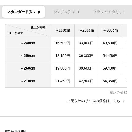
スタンダード(3つ山)
シンプル(2つ山)
フラット(ヒダなし)
仕上がり幅
～100cm
～200cm
～300cm
～4
仕上がり丈
～240cm
16,500円
33,000円
49,500円
66
～250cm
18,150円
36,300円
54,450円
72
～260cm
19,800円
39,600円
59,400円
79
～270cm
21,450円
42,900円
64,350円
85
税込み価格
上記以外のサイズの価格はこちら