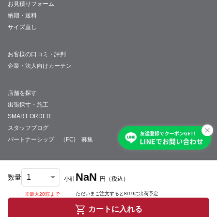
お見積りフォーム
納期・送料
サイズ直し
お客様の口コミ・評判
企業・法人向けカーテン
店舗を探す
出張採寸・施工
SMART ORDER
スタッフブログ
パートナーシップ （FC) 募集
NaN
数量
小計
円
（税込）
会社概要
採用情報
特定商取引法について
プライバシーポリシー
サイトマップ
ただいまご注文すると
8/19
に出荷予定
※最大20窓まで
© JUST CURTAIN
カートに入れる