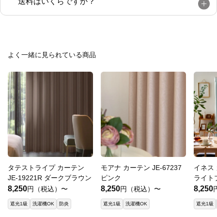
送料はいくらですか？
よく一緒に見られている商品
タテストライプ カーテン
モアナ カーテン JE-67237
イネス 
JE-19221R ダークブラウン
ピンク
ライト
8,250
8,250
8,250
円（税込）〜
円（税込）〜
遮光1級
洗濯機OK
防炎
遮光1級
洗濯機OK
遮光1級