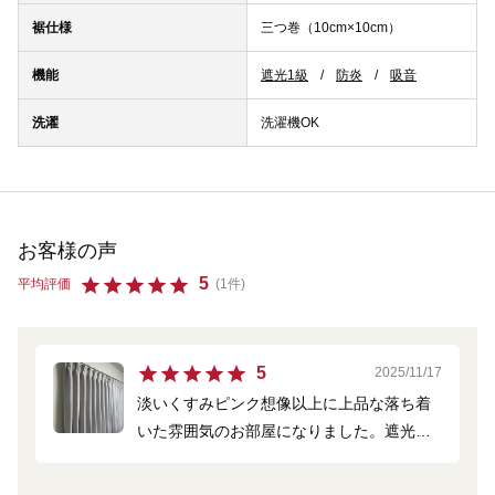
裾仕様
三つ巻（10cm×10cm）
機能
遮光1級
防炎
吸音
洗濯
洗濯機OK
お客様の声
5
平均評価
(1件)
5
2025/11/17
淡いくすみピンク想像以上に上品な落ち着
いた雰囲気のお部屋になりました。遮光も
しっかりしてます。吸音効果も期待できそ
うで満足してます。