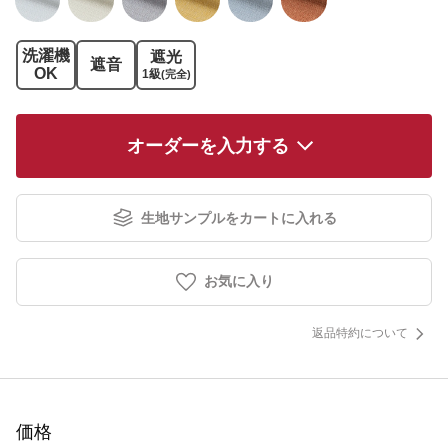
洗濯機
遮光
遮音
OK
1級
(完全)
オーダーを入力する
生地サンプルをカートに入れる
お気に入り
返品特約について
価格