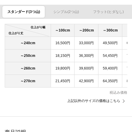
スタンダード(3つ山)
シンプル(2つ山)
フラット(ヒダなし)
仕上がり幅
～100cm
～200cm
～300cm
～4
仕上がり丈
～240cm
16,500円
33,000円
49,500円
66
～250cm
18,150円
36,300円
54,450円
72
～260cm
19,800円
39,600円
59,400円
79
～270cm
21,450円
42,900円
64,350円
85
税込み価格
上記以外のサイズの価格はこちら