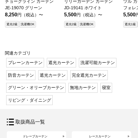
チョークライン カーテン
リリーガーデン カーテン
ツル カ
JE-19070 グリーン
JD-19141 ホワイト
フォレ
8,250
5,500
5,500
円（税込）〜
円（税込）〜
遮光2級
洗濯機OK
遮光2級
洗濯機OK
遮光1級
関連カテゴリ
プレーンカーテン
遮光カーテン
洗濯可能カーテン
防音カーテン
遮光カーテン
完全遮光カーテン
グリーン・オリーブカーテン
無地カーテン
寝室
リビング・ダイニング
取扱商品一覧
ドレープカーテン
レースカーテン