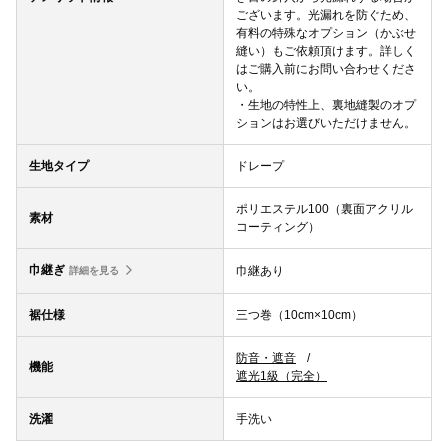
ございます。光漏れを防ぐため、
有料の特殊なオプション（かぶせ
縫い）もご依頼頂けます。詳しく
はご購入前にお問い合わせくださ
い。
・生地の特性上、裏地縫製のオプ
ションはお選びいただけません。
生地タイプ
ドレープ
ポリエステル100（裏面アクリル
素材
コーティング）
巾継ぎ
巾継あり
詳細を見る
裾仕様
三つ巻（10cm×10cm）
防音・遮音
機能
遮光1級（完全）
洗濯
手洗い