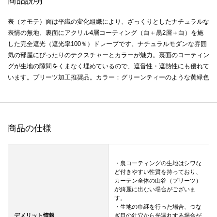
商品説明
表（オモテ）面は平織の変化組織により、ざっくりとしたナチュラルな
表情の無地、裏面にアクリル4層コーティング（白＋黒2層＋白）を施
した完全遮光（遮光率100％）ドレープです。ナチュラルモダンな雰囲
気の部屋にぴったりのテクスチャーとカラーが魅力。裏面のコーティン
グが生地の隙間をくまなく埋めているので、遮音性・遮熱性にも優れて
います。プリーツ加工推奨品。カラー：グリーンティーのような黄緑色
商品の仕様
・裏コーティングの生地はシワな
ど付きやすい性質を持っており、
カーテン全体の山谷（プリーツ）
が綺麗に出ない場合がございま
す。
・生地の巾継を行った場合、つな
デメリット情報
ぎ目の針穴から光漏れする場合が