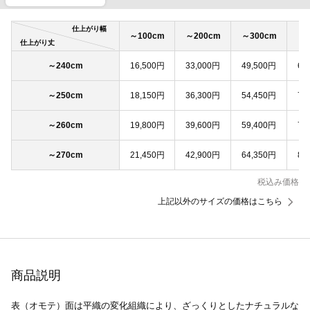
仕上がり幅
～100cm
～200cm
～300cm
～4
仕上がり丈
～240cm
16,500円
33,000円
49,500円
66
～250cm
18,150円
36,300円
54,450円
72
～260cm
19,800円
39,600円
59,400円
79
～270cm
21,450円
42,900円
64,350円
85
税込み価格
上記以外のサイズの価格はこちら
商品説明
表（オモテ）面は平織の変化組織により、ざっくりとしたナチュラルな