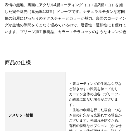
表情の無地、裏面にアクリル4層コーティング（白＋黒2層＋白）を施
した完全遮光（遮光率100％）ドレープです。ナチュラルモダンな雰囲
気の部屋にぴったりのテクスチャーとカラーが魅力。裏面のコーティン
グが生地の隙間をくまなく埋めているので、遮音性・遮熱性にも優れて
います。プリーツ加工推奨品。カラー：テラコッタのようなオレンジ色
商品の仕様
・裏コーティングの生地はシワな
ど付きやすい性質を持っており、
カーテン全体の山谷（プリーツ）
が綺麗に出ない場合がございま
す。
・生地の巾継を行った場合、つな
デメリット情報
ぎ目の針穴から光漏れする場合が
ございます。光漏れを防ぐため、
有料の特殊なオプション（かぶせ