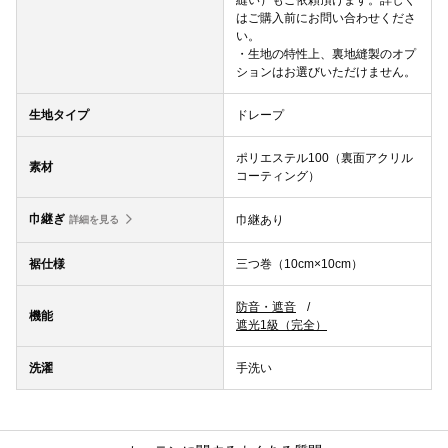
縫い）もご依頼頂けます。詳しく
はご購入前にお問い合わせくださ
い。
・生地の特性上、裏地縫製のオプ
ションはお選びいただけません。
生地タイプ
ドレープ
ポリエステル100（裏面アクリル
素材
コーティング）
巾継ぎ
巾継あり
詳細を見る
裾仕様
三つ巻（10cm×10cm）
防音・遮音
機能
遮光1級（完全）
洗濯
手洗い