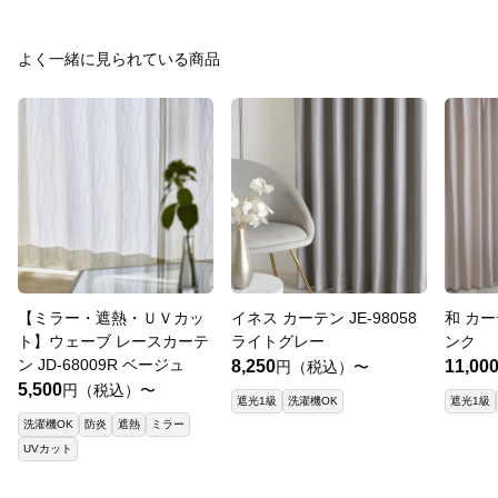
よく一緒に見られている商品
【ミラー・遮熱・ＵＶカッ
イネス カーテン JE-98058
和 カーテ
ト】ウェーブ レースカーテ
ライトグレー
ンク
ン JD-68009R ベージュ
8,250
11,00
円（税込）〜
5,500
円（税込）〜
遮光1級
洗濯機OK
遮光1級
洗濯機OK
防炎
遮熱
ミラー
UVカット