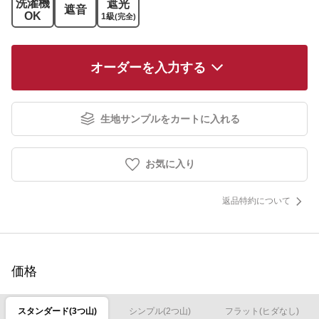
洗濯機
遮光
遮音
OK
1級
(完全)
オーダーを入力する
生地サンプルをカートに入れる
お気に入り
返品特約について
価格
スタンダード(3つ山)
シンプル(2つ山)
フラット(ヒダなし)