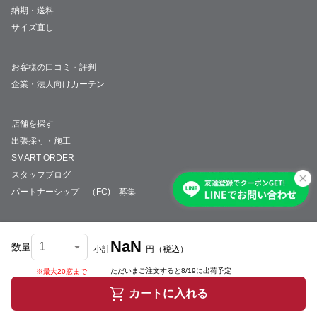
納期・送料
サイズ直し
お客様の口コミ・評判
企業・法人向けカーテン
店舗を探す
出張採寸・施工
SMART ORDER
スタッフブログ
パートナーシップ （FC) 募集
NaN
数量
小計
円
（税込）
会社概要
採用情報
特定商取引法について
プライバシーポリシー
サイトマップ
ただいまご注文すると
8/19
に出荷予定
※最大20窓まで
© JUST CURTAIN
カートに入れる