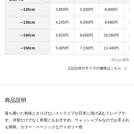
～120cm
3,850円
5,500円
8,800円
11
～130cm
4,235円
6,050円
9,680円
12
～140cm
4,620円
6,600円
10,560円
13
～150cm
5,005円
7,150円
11,440円
14
税込み価格
上記以外のサイズの価格はこちら
商品説明
落ち着いた色味とさりげないストライプが日常に溶け込むドレープで
す。洋室だけでなく和室にもおすすめ。ウォッシャブルなのでお手入れ
も簡単。カラー：ベーシックなアイボリー色