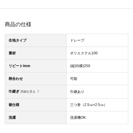
商品の仕様
生地タイプ
ドレープ
素材
ポリエステル100
リピート/mm
(縦)0(横)250
柄合わせ
可能
巾継ぎ
巾継あり
詳細を見る
裾仕様
三つ巻（2.5㎝×2.5㎝）
洗濯
洗濯機OK