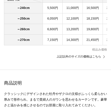
～240cm
5,500円
11,000円
16,500円
22
～250cm
6,050円
12,100円
18,150円
24
～260cm
6,600円
13,200円
19,800円
26
～270cm
7,150円
14,300円
21,450円
28
税込み価格
上記以外のサイズの価格はこちら
商品説明
クラッシックにデザインされた牡丹やザクロの文様がふっくら柔らかい
厚みで形作られ、まるで貴婦人のガウンを思わせるカーテンです。豪華
さと温かみを感じさせるのでお部屋に取り入れてみてください。