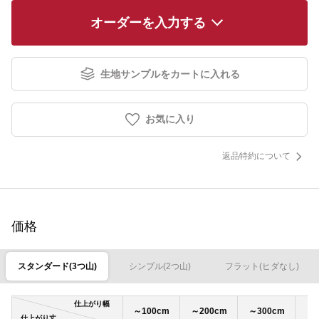
オーダーを入力する
生地サンプルをカートに入れる
お気に入り
返品特約について
価格
スタンダード(3つ山)
シンプル(2つ山)
フラット(ヒダなし)
仕上がり幅
～100cm
～200cm
～300cm
～4
仕上がり丈