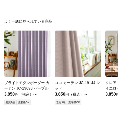
よく一緒に見られている商品
ブライトモダンボーダー カ
ココ カーテン JC-19144 レ
クレア 
ーテン JC-19093 パープル
ッド
イエロ
3,850
3,850
3,850
円（税込）〜
円（税込）〜
遮光2級
洗濯機OK
遮光3級
洗濯機OK