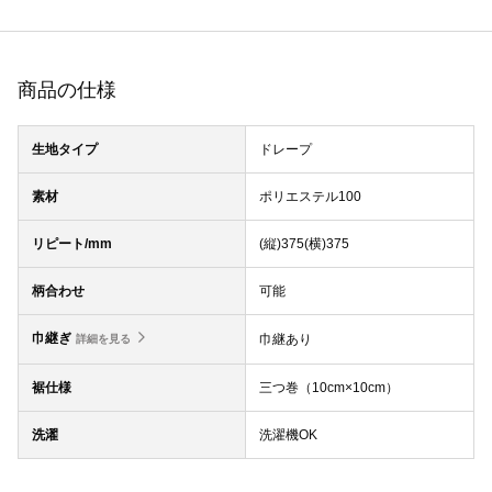
商品の仕様
生地タイプ
ドレープ
素材
ポリエステル100
リピート/mm
(縦)375(横)375
柄合わせ
可能
巾継ぎ
巾継あり
詳細を見る
裾仕様
三つ巻（10cm×10cm）
洗濯
洗濯機OK