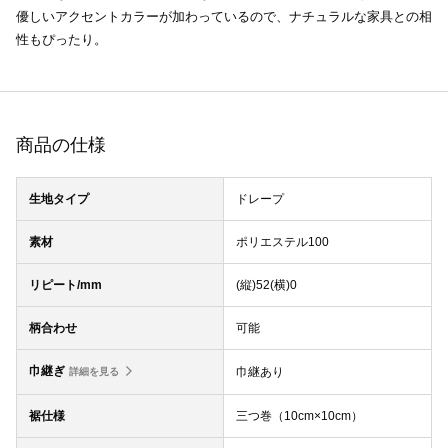
優しいアクセントカラーが加わっているので、ナチュラルな家具との相
性もぴったり。
商品の仕様
生地タイプ
ドレープ
素材
ポリエステル100
リピート/mm
(縦)52(横)0
柄合わせ
可能
巾継ぎ
巾継あり
詳細を見る
裾仕様
三つ巻（10cm×10cm）