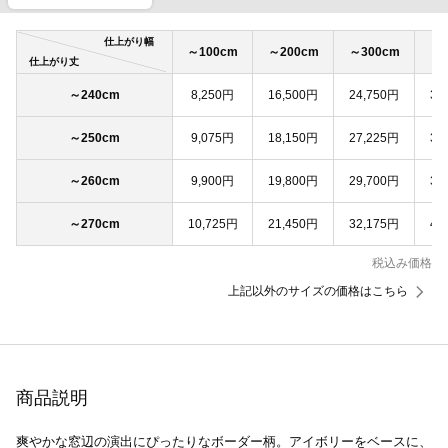
仕上がり幅
～100cm
～200cm
～300cm
～4
仕上がり丈
～240cm
8,250円
16,500円
24,750円
33
～250cm
9,075円
18,150円
27,225円
36
～260cm
9,900円
19,800円
29,700円
39
～270cm
10,725円
21,450円
32,175円
42
税込み価格
上記以外のサイズの価格はこちら
商品説明
爽やかな窓辺の演出にぴったりなボーダー柄。アイボリーをベースに、