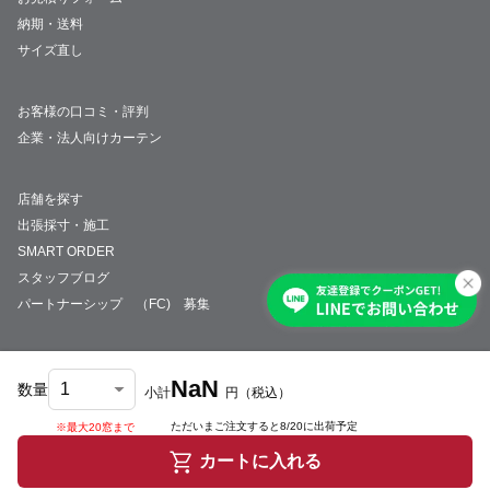
納期・送料
サイズ直し
お客様の口コミ・評判
企業・法人向けカーテン
店舗を探す
出張採寸・施工
SMART ORDER
スタッフブログ
パートナーシップ （FC) 募集
NaN
数量
小計
円
（税込）
会社概要
採用情報
特定商取引法について
プライバシーポリシー
サイトマップ
ただいまご注文すると
8/20
に出荷予定
※最大20窓まで
© JUST CURTAIN
カートに入れる