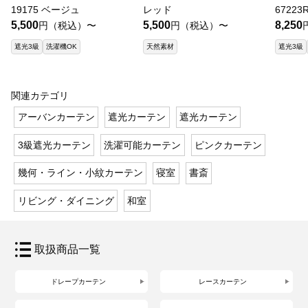
19175 ベージュ
レッド
67223
5,500
5,500
8,250
円（税込）〜
円（税込）〜
遮光3級
洗濯機OK
天然素材
遮光3級
関連カテゴリ
アーバンカーテン
遮光カーテン
遮光カーテン
3級遮光カーテン
洗濯可能カーテン
ピンクカーテン
幾何・ライン・小紋カーテン
寝室
書斎
リビング・ダイニング
和室
取扱商品一覧
ドレープカーテン
レースカーテン