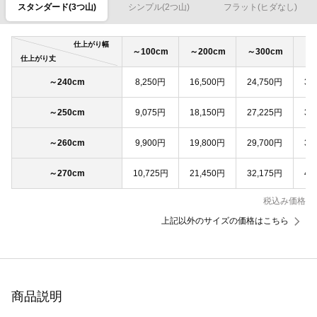
スタンダード(3つ山)
シンプル(2つ山)
フラット(ヒダなし)
仕上がり幅
～100cm
～200cm
～300cm
～4
仕上がり丈
～240cm
8,250円
16,500円
24,750円
33
～250cm
9,075円
18,150円
27,225円
36
～260cm
9,900円
19,800円
29,700円
39
～270cm
10,725円
21,450円
32,175円
42
税込み価格
上記以外のサイズの価格はこちら
商品説明