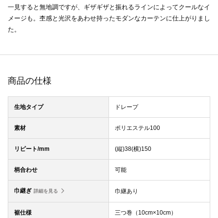
一見すると無地調ですが、ギザギザと振れるラインによってクールなイ
メージも。杢感と光沢をあわせ持ったモダンなカーテンに仕上がりまし
た。
商品の仕様
生地タイプ
ドレープ
素材
ポリエステル100
リピート/mm
(縦)38(横)150
柄合わせ
可能
巾継ぎ
巾継あり
詳細を見る
裾仕様
三つ巻（10cm×10cm）