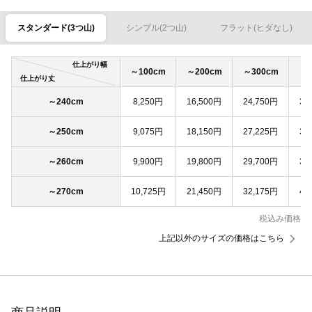
スタンダード(3つ山)
シンプル(2つ山)
フラット(ヒダなし)
仕上がり幅
～100cm
～200cm
～300cm
～4
仕上がり丈
～240cm
8,250円
16,500円
24,750円
33
～250cm
9,075円
18,150円
27,225円
36
～260cm
9,900円
19,800円
29,700円
39
～270cm
10,725円
21,450円
32,175円
42
税込み価格
上記以外のサイズの価格はこちら