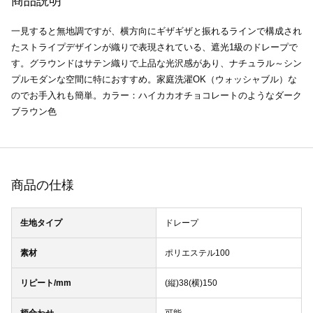
商品説明
一見すると無地調ですが、横方向にギザギザと振れるラインで構成され
たストライプデザインが織りで表現されている、遮光1級のドレープで
す。グラウンドはサテン織りで上品な光沢感があり、ナチュラル～シン
プルモダンな空間に特におすすめ。家庭洗濯OK（ウォッシャブル）な
のでお手入れも簡単。カラー：ハイカカオチョコレートのようなダーク
ブラウン色
商品の仕様
生地タイプ
ドレープ
素材
ポリエステル100
リピート/mm
(縦)38(横)150