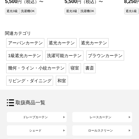
5,500
5,500
8,250
円（税込）〜
円（税込）〜
遮光3級
洗濯機OK
遮光3級
洗濯機OK
遮光1級
関連カテゴリ
アーバンカーテン
遮光カーテン
遮光カーテン
1級遮光カーテン
洗濯可能カーテン
ブラウンカーテン
幾何・ライン・小紋カーテン
寝室
書斎
リビング・ダイニング
和室
取扱商品一覧
ドレープカーテン
レースカーテン
シェード
ロールスクリーン