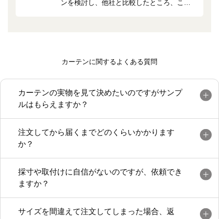
ンを検討し、他社と比較したところ、こち
らが一番安かったので購入した。届いたカ
ーテンは縫製がしっかりしており、満足し
ている。注文の仕方がわかりにくかった
が、電話をすると親切に教えてもらえた。
カーテンに関するよくある質問
自社工場があるので信頼できると思った。
柄も落ち着いた感じが気にいっている。
カーテンの実物を見て決めたいのですがサンプ
ルはもらえますか？
注文してから届くまでどのくらいかかります
か？
採寸や取付けに自信がないのですが、依頼でき
ますか？
サイズを間違えて注文してしまった場合、返