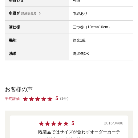
柄合わせ
可能
巾継ぎ
巾継あり
詳細を見る
裾仕様
三つ巻（10cm×10cm）
機能
遮光1級
洗濯
洗濯機OK
お客様の声
5
平均評価
(1件)
5
2016/04/06
既製品ではサイズが合わずオーダーカーテ