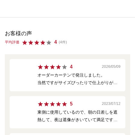
お客様の声
4
平均評価
(4件)
4
2026/05/09
オーダーカーテンで発注しました。
当然ですがサイズぴったりで仕上がりが美
しく、満足してます。
他者と比べて割高だったから、もうちょっ
5
2023/07/12
と安いと良かったかな。
東側に使用しているので、朝の日差しを遮
熱して、夜は遮像がきいていて満足です。
これは、こちらの問題ですが、天井付けの
レールにつけましたが、フックが足りなく