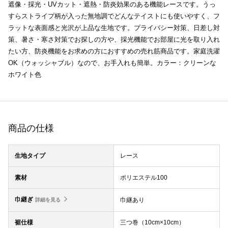
遮像・採光・UVカット・遮熱・防炎効果のある機能レースです。うっ
すらストライプ柄が入った無地調でどんなテイストにも使いやすく、フ
ラットな表面感と光沢が上品な生地です。プライバシー対策、日差し対
策、暑さ・寒さ対策でお探しの方や、採光機能でお部屋に光を取り入れ
たい方、防炎機能をお求めの方におすすめの売れ筋商品です。家庭洗濯
OK（ウォッシャブル）なので、お手入れも簡単。カラー：クリーンな
ホワイト色
商品の仕様
生地タイプ
レース
素材
ポリエステル100
巾継ぎ
巾継あり
詳細を見る
裾仕様
三つ巻（10cm×10cm）