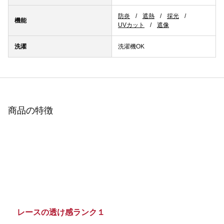
防炎
遮熱
採光
機能
UVカット
遮像
洗濯
洗濯機OK
商品の特徴
レースの透け感ランク１