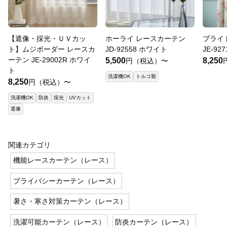
【遮像・採光・ＵＶカッ
ホーライ レースカーテン
ブライ
ト】ムジボーダー レースカ
JD-92558 ホワイト
JE-92
ーテン JE-29002R ホワイ
5,500
8,250
円（税込）〜
ト
洗濯機OK
トルコ製
8,250
円（税込）〜
洗濯機OK
防炎
採光
UVカット
遮像
関連カテゴリ
機能レースカーテン（レース）
プライバシーカーテン（レース）
暑さ・寒さ対策カーテン（レース）
洗濯可能カーテン（レース）
防炎カーテン（レース）