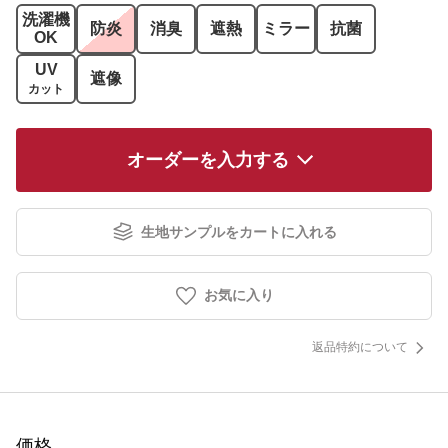
洗濯機
防炎
消臭
遮熱
ミラー
抗菌
OK
UV
遮像
カット
オーダーを入力する
生地サンプルをカートに入れる
お気に入り
返品特約について
価格