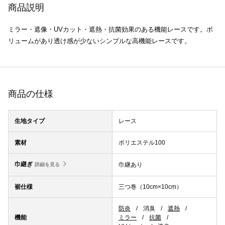
商品説明
ミラー・遮像・UVカット・遮熱・抗菌効果のある機能レースです。ボ
リュームがあり透け感が少ないシンプルな高機能レースです。
商品の仕様
生地タイプ
レース
素材
ポリエステル100
巾継ぎ
巾継あり
詳細を見る
裾仕様
三つ巻（10cm×10cm）
防炎
消臭
遮熱
機能
ミラー
抗菌