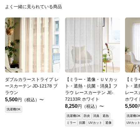
よく一緒に見られている商品
ダブルカラーストライプ レ
【ミラー・遮像・ＵＶカッ
【ミラ
ースカーテン JD-12178 ブ
ト・遮熱・抗菌・消臭】フ
ト・遮
ラウン
ラウ レースカーテン JE-
レースカ
72133R ホワイト
ホワイ
5,500
円（税込）〜
8,250
5,500
円（税込）〜
洗濯機OK
洗濯機OK
防炎
消臭
遮熱
洗濯機O
ミラー
抗菌
UVカット
遮像
UVカッ