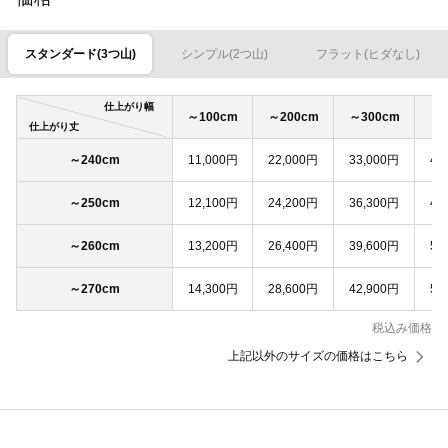
スタンダード(3つ山)
シンプル(2つ山)
フラット(ヒダなし)
仕上がり幅
～100cm
～200cm
～300cm
～4
仕上がり丈
～240cm
11,000円
22,000円
33,000円
44
～250cm
12,100円
24,200円
36,300円
48
～260cm
13,200円
26,400円
39,600円
52
～270cm
14,300円
28,600円
42,900円
57
税込み価格
上記以外のサイズの価格はこちら