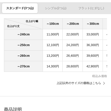
スタンダード(3つ山)
シンプル(2つ山)
フラット(ヒダなし)
仕上がり幅
～100cm
～200cm
～300cm
～4
仕上がり丈
～240cm
11,000円
22,000円
33,000円
44
～250cm
12,100円
24,200円
36,300円
48
～260cm
13,200円
26,400円
39,600円
52
～270cm
14,300円
28,600円
42,900円
57
税込み価格
上記以外のサイズの価格はこちら
商品説明