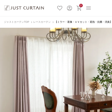
0
ジャストカーテンTOP
レースカーテン
【ミラー・遮像・ＵＶカット・遮熱・抗菌・消臭】ラプ