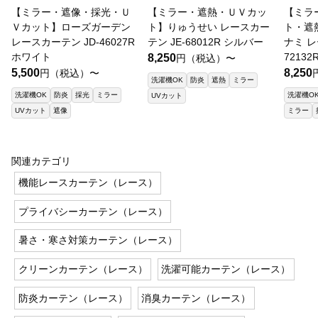
【ミラー・遮像・採光・Ｕ
【ミラー・遮熱・ＵＶカッ
【ミラ
Ｖカット】ローズガーデン
ト】りゅうせい レースカー
ト・遮
レースカーテン JD-46027R
テン JE-68012R シルバー
ナミ レ
ホワイト
7213
8,250
円（税込）〜
5,500
8,250
円（税込）〜
洗濯機OK
防炎
遮熱
ミラー
洗濯機OK
防炎
採光
ミラー
洗濯機O
UVカット
UVカット
遮像
ミラー
関連カテゴリ
機能レースカーテン（レース）
プライバシーカーテン（レース）
暑さ・寒さ対策カーテン（レース）
クリーンカーテン（レース）
洗濯可能カーテン（レース）
防炎カーテン（レース）
消臭カーテン（レース）