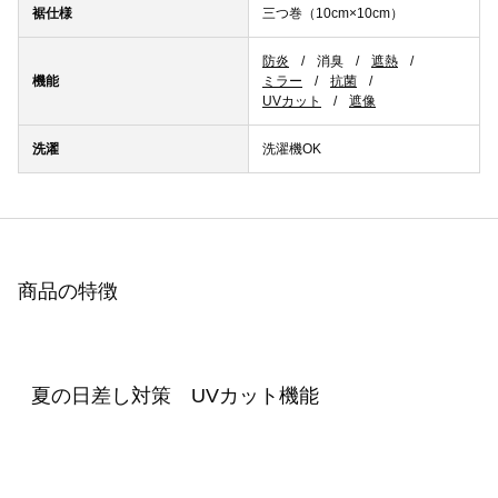
裾仕様
三つ巻（10cm×10cm）
防炎
消臭
遮熱
機能
ミラー
抗菌
UVカット
遮像
洗濯
洗濯機OK
商品の特徴
夏の日差し対策 UVカット機能