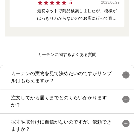
5
2023/06/29
最初ネットで商品検索しましたが、模様が
はっきりわからないのでお店に行って直に
生地の模様を確認して決めました。 注文
から一週間程度で到着した品物には満足し
ています。 今回の経験から特にレース
カーテンはネットで見るより直にお店に行
カーテンに関するよくある質問
くか、生地の無料見本を送ってもらって選
んだほうが良いと思いました。
カーテンの実物を見て決めたいのですがサンプ
ルはもらえますか？
注文してから届くまでどのくらいかかります
か？
採寸や取付けに自信がないのですが、依頼でき
ますか？