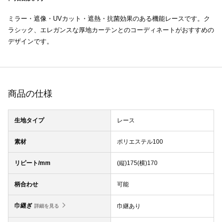
ミラー・遮像・UVカット・遮熱・抗菌効果のある機能レースです。ク
ラシック、エレガンスな厚地カーテンとのコーディネートがおすすめの
デザインです。
商品の仕様
生地タイプ
レース
素材
ポリエステル100
リピート/mm
(縦)175(横)170
柄合わせ
可能
巾継ぎ
巾継あり
詳細を見る