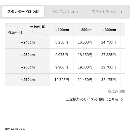
スタンダード(3つ山)
シンプル(2つ山)
フラット(ヒダなし)
仕上がり幅
～100cm
～200cm
～300cm
～4
仕上がり丈
～240cm
8,250円
16,500円
24,750円
33
～250cm
9,075円
18,150円
27,225円
36
～260cm
9,900円
19,800円
29,700円
39
～270cm
10,725円
21,450円
32,175円
42
税込み価格
上記以外のサイズの価格はこちら