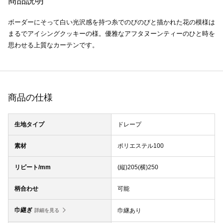
商品説明
ボーダーにそって白い光沢感を持つ糸でのびのびと描かれた花の模様は
まるでアイシングクッキーの様。優雅なアフタヌーンティーのひと時を
思わせる上質なカーテンです。
商品の仕様
生地タイプ
ドレープ
素材
ポリエステル100
リピート/mm
(縦)205(横)250
柄合わせ
可能
巾継ぎ
巾継あり
詳細を見る