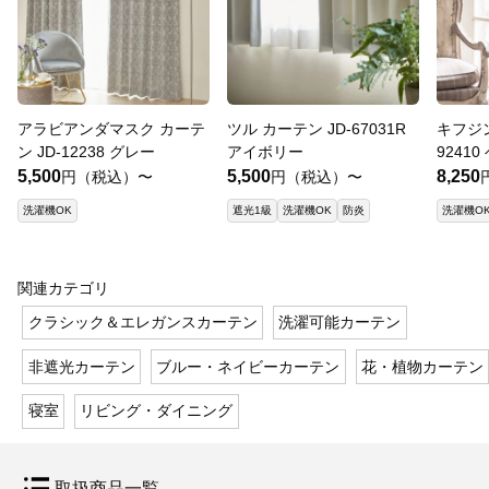
アラビアンダマスク カーテ
ツル カーテン JD-67031R
キフジン
ン JD-12238 グレー
アイボリー
9241
5,500
5,500
8,250
円（税込）〜
円（税込）〜
洗濯機OK
遮光1級
洗濯機OK
防炎
洗濯機O
関連カテゴリ
クラシック＆エレガンスカーテン
洗濯可能カーテン
非遮光カーテン
ブルー・ネイビーカーテン
花・植物カーテン
寝室
リビング・ダイニング
取扱商品一覧