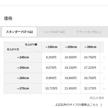
価格
スタンダード(3つ山)
シンプル(2つ山)
フラット(ヒダなし)
仕上がり幅
～100cm
～200cm
～300cm
～4
仕上がり丈
～240cm
8,250円
16,500円
24,750円
33
～250cm
9,075円
18,150円
27,225円
36
～260cm
9,900円
19,800円
29,700円
39
～270cm
10,725円
21,450円
32,175円
42
税込み価格
上記以外のサイズの価格はこちら