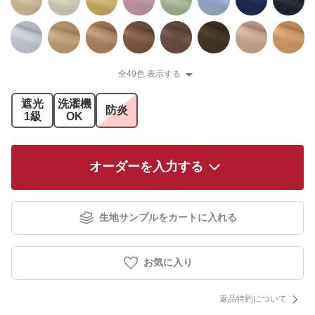
全49色 表示する
遮光
洗濯機
防炎
1級
OK
オーダーを入力する
生地サンプルをカートに入れる
お気に入り
返品特約について