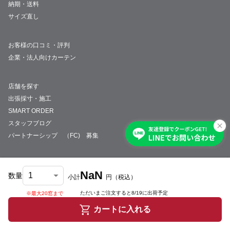
納期・送料
サイズ直し
お客様の口コミ・評判
企業・法人向けカーテン
店舗を探す
出張採寸・施工
SMART ORDER
スタッフブログ
パートナーシップ （FC) 募集
NaN
数量
小計
円
（税込）
会社概要
採用情報
特定商取引法について
プライバシーポリシー
サイトマップ
ただいまご注文すると
8/19
に出荷予定
※最大20窓まで
© JUST CURTAIN
カートに入れる