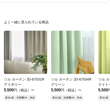
よく一緒に見られている商品
ツル カーテン JD-67031R
ツル カーテン JD-67034R
ツル カ
アイボリー
グリーン
ライト
5,500
5,500
5,500
円（税込）〜
円（税込）〜
遮光1級
洗濯機OK
防炎
遮光1級
洗濯機OK
防炎
遮光1級