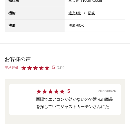
裾仕様
三つ巻（10cm×10cm）
機能
遮光1級
防炎
洗濯
洗濯機OK
お客様の声
5
平均評価
(1件)
5
2022/08/26
西陽でエアコンが効かないので遮光の商品
を探していてジャストカーテンさんにたど
りつきました。チャットでも相談できるし
サンプル生地を無料で送ってくださって自
分の理想通りのカーテンが選べました。色