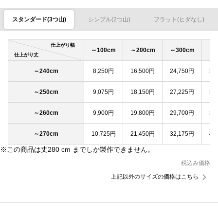
スタンダード(3つ山)
シンプル(2つ山)
フラット(ヒダなし)
仕上がり幅
～100cm
～200cm
～300cm
～4
仕上がり丈
～240cm
8,250円
16,500円
24,750円
33
～250cm
9,075円
18,150円
27,225円
36
～260cm
9,900円
19,800円
29,700円
39
～270cm
10,725円
21,450円
32,175円
42
※この商品は丈280 cm までしか製作できません。
税込み価格
上記以外のサイズの価格はこちら