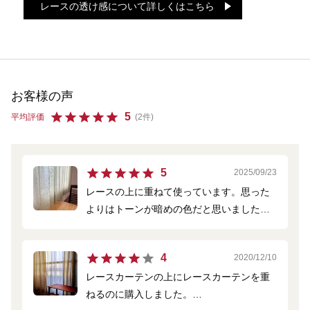
レースの透け感について詳しくはこちら
お客様の声
5
平均評価
(2件)
5
2025/09/23
レースの上に重ねて使っています。思った
よりはトーンが暗めの色だと思いました
が、淡く光が入って綺麗です。
シワ防止加工もお願いしたのですが、見た
4
2020/12/10
目が映えて良いです。
レースカーテンの上にレースカーテンを重
ねるのに購入しました。