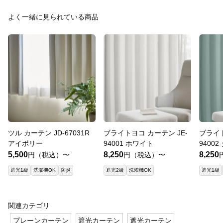
よく一緒に見られている商品
ツル カーテン JD-67031R
ブライトヨコ カーテン JE-
ブライト
アイボリー
94001 ホワイト
9400
5,500
8,250
8,250
円（税込）〜
円（税込）〜
遮光1級
洗濯機OK
防炎
遮光2級
洗濯機OK
遮光1級
関連カテゴリ
プレーンカーテン
遮光カーテン
遮光カーテン