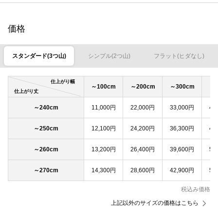
価格
スタンダード(3つ山)
シンプル(2つ山)
フラット(ヒダなし)
仕上がり幅
～100cm
～200cm
～300cm
～4
仕上がり丈
～240cm
11,000円
22,000円
33,000円
44
～250cm
12,100円
24,200円
36,300円
48
～260cm
13,200円
26,400円
39,600円
52
～270cm
14,300円
28,600円
42,900円
57
税込み価格
上記以外のサイズの価格はこちら