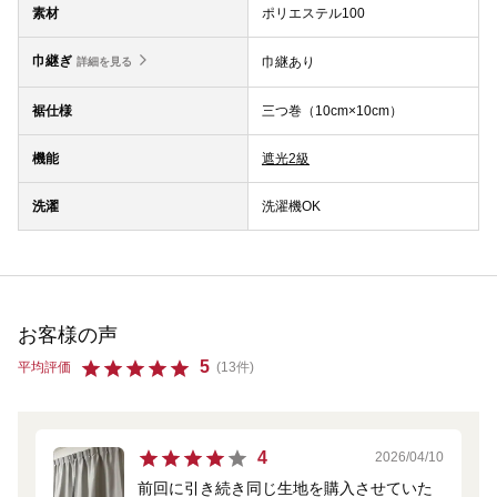
素材
ポリエステル100
巾継ぎ
巾継あり
詳細を見る
裾仕様
三つ巻（10cm×10cm）
機能
遮光2級
洗濯
洗濯機OK
お客様の声
5
平均評価
(13件)
4
2026/04/10
前回に引き続き同じ生地を購入させていた