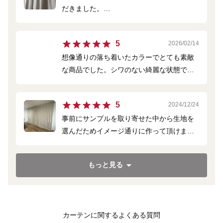
だきました。
しっかりした高級感のある生地です！機能
も問題ありません。
5
2026/02/14
今回はプリーツ加工なしにしたのですが、
想像通りの落ち着いたカラーでとても素敵
あった方が見た目がきれいだったかなと思
な商品でした。シワのない綺麗な状態で届
いました。
いたのも良かったです。
5
2024/12/24
事前にサンプルを取り寄せた中から生地を
選んだためイメージ通りに作って頂けまし
た。
間に柱を挟んで掃き出し窓が2枚並んでいる
もっと見る
間取りなので思い切ってレールを長い一本
にして天井付けしてもらいカーテンは横幅
375、高さ245の両開きでオーダーしまし
た。
カーテンに関するよくある質問
プリーツ加工もしてもらったので縦ライン