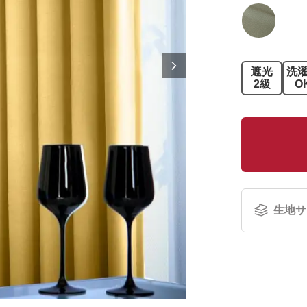
遮光
洗
2級
O
生地サ